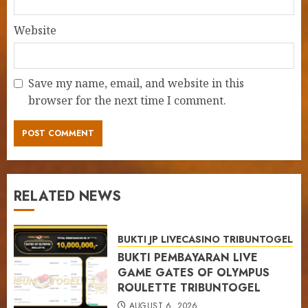
Website
Save my name, email, and website in this
browser for the next time I comment.
RELATED NEWS
BUKTI JP LIVECASINO TRIBUNTOGEL
BUKTI PEMBAYARAN LIVE
GAME GATES OF OLYMPUS
ROULETTE TRIBUNTOGEL
AUGUST 6, 2026