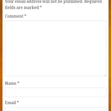
Your email address will not be published.
Required
fields are marked
*
Comment
*
Name
*
Email
*