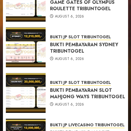
GAME GATES OF OLYMPUS
ROULETTE TRIBUNTOGEL
AUGUST 6, 2026
BUKTI JP SLOT TRIBUNTOGEL
BUKTI PEMBAYARAN SYDNEY
TRIBUNTOGEL
AUGUST 6, 2026
BUKTI JP SLOT TRIBUNTOGEL
BUKTI PEMBAYARAN SLOT
MAHJONG WAYS TRIBUNTOGEL
AUGUST 6, 2026
BUKTI JP LIVECASINO TRIBUNTOGEL