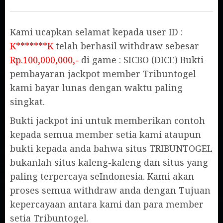
Kami ucapkan selamat kepada user ID :
K*******K
telah berhasil withdraw sebesar
Rp.100,000,000,-
di game : SICBO (DICE) Bukti
pembayaran jackpot member Tribuntogel
kami bayar lunas dengan waktu paling
singkat.
Bukti jackpot ini untuk memberikan contoh
kepada semua member setia kami ataupun
bukti kepada anda bahwa situs TRIBUNTOGEL
bukanlah situs kaleng-kaleng dan situs yang
paling terpercaya seIndonesia. Kami akan
proses semua withdraw anda dengan Tujuan
kepercayaan antara kami dan para member
setia Tribuntogel.