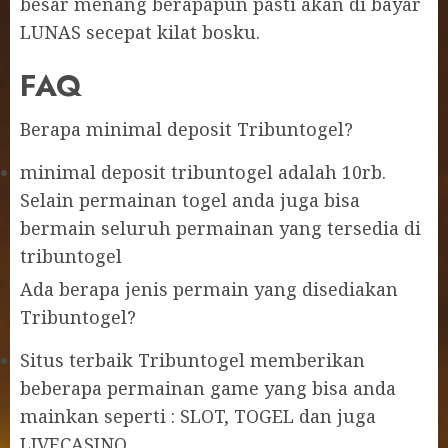
besar menang berapapun pasti akan di bayar
LUNAS secepat kilat bosku.
FAQ
Berapa minimal deposit Tribuntogel?
minimal deposit tribuntogel adalah 10rb.
Selain permainan togel anda juga bisa
bermain seluruh permainan yang tersedia di
tribuntogel
Ada berapa jenis permain yang disediakan
Tribuntogel?
Situs terbaik Tribuntogel memberikan
beberapa permainan game yang bisa anda
mainkan seperti : SLOT, TOGEL dan juga
LIVECASINO