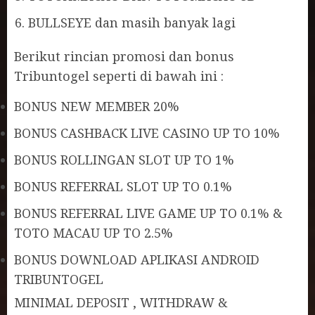
BULLSEYE dan masih banyak lagi
Berikut rincian promosi dan bonus
Tribuntogel seperti di bawah ini :
BONUS NEW MEMBER 20%
BONUS CASHBACK LIVE CASINO UP TO 10%
BONUS ROLLINGAN SLOT UP TO 1%
BONUS REFERRAL SLOT UP TO 0.1%
BONUS REFERRAL LIVE GAME UP TO 0.1% &
TOTO MACAU UP TO 2.5%
BONUS DOWNLOAD APLIKASI ANDROID
TRIBUNTOGEL
MINIMAL DEPOSIT , WITHDRAW &