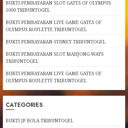
BUKTI PEMBAYARAN SLOT GATES OF OLYMPUS
1000 TRIBUNTOGEL
BUKTI PEMBAYARAN LIVE GAME GATES OF
OLYMPUS ROULETTE TRIBUNTOGEL
BUKTI PEMBAYARAN SYDNEY TRIBUNTOGEL
BUKTI PEMBAYARAN SLOT MAHJONG WAYS
TRIBUNTOGEL
BUKTI PEMBAYARAN LIVE GAME GATES OF
OLYMPUS ROULETTE TRIBUNTOGEL
CATEGORIES
BUKTI JP BOLA TRIBUNTOGEL