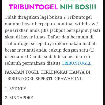
TRIBUNTOGEL
NIH BOS!!!
Tidak diragukan lagi bukan ? Tribuntogel
mampu bayar berpapun nominal withdraw /
penarikkan anda jika jackpot berapapun pasti
akan di bayar lunas. Daftar dan bermain di
Tribuntogel secepatnya dikarenakan hadiah
besar menanti anda, cukup dengan satu (1)
username ID anda sudah bisa bermain di
seluruh permainan disitus
TRIBUNTOGEL
.
PASARAN TOGEL TERLENGKAP HANYA DI
TRIBUNTOGEL SEPERTI DIBAWAH INI :
SYDNEY
SINGAPORE