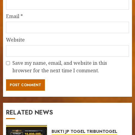
Email
*
Website
Save my name, email, and website in this
browser for the next time I comment.
RELATED NEWS
BUKTI JP TOGEL TRIBUNTOGEL