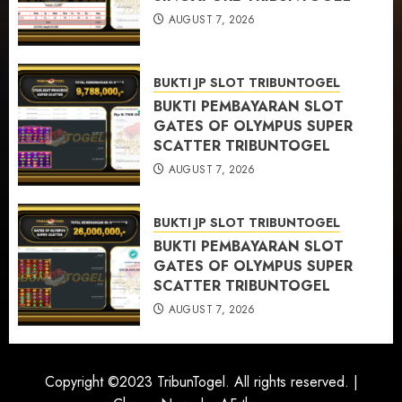
AUGUST 7, 2026
BUKTI JP SLOT TRIBUNTOGEL
BUKTI PEMBAYARAN SLOT
GATES OF OLYMPUS SUPER
SCATTER TRIBUNTOGEL
AUGUST 7, 2026
BUKTI JP SLOT TRIBUNTOGEL
BUKTI PEMBAYARAN SLOT
GATES OF OLYMPUS SUPER
SCATTER TRIBUNTOGEL
AUGUST 7, 2026
Copyright ©2023 TribunTogel. All rights reserved.
|