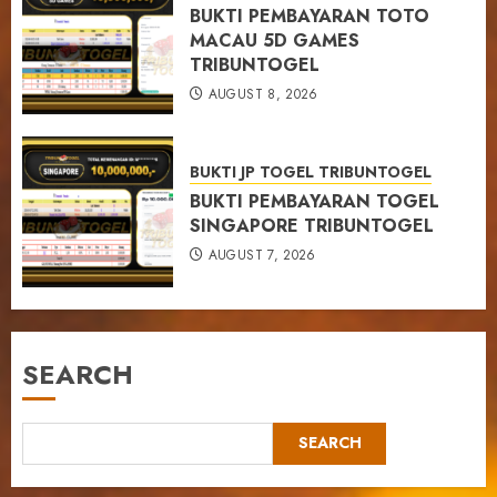
BUKTI PEMBAYARAN TOTO
MACAU 5D GAMES
TRIBUNTOGEL
AUGUST 8, 2026
BUKTI JP TOGEL TRIBUNTOGEL
BUKTI PEMBAYARAN TOGEL
SINGAPORE TRIBUNTOGEL
AUGUST 7, 2026
SEARCH
SEARCH