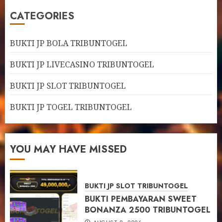
CATEGORIES
BUKTI JP BOLA TRIBUNTOGEL
BUKTI JP LIVECASINO TRIBUNTOGEL
BUKTI JP SLOT TRIBUNTOGEL
BUKTI JP TOGEL TRIBUNTOGEL
YOU MAY HAVE MISSED
BUKTI JP SLOT TRIBUNTOGEL
BUKTI PEMBAYARAN SWEET
BONANZA 2500 TRIBUNTOGEL