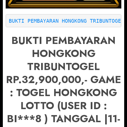
BUKTI PEMBAYARAN HONGKONG TRIBUNTOGEL
BUKTI PEMBAYARAN
HONGKONG
TRIBUNTOGEL
RP.32,900,000,- GAME
: TOGEL HONGKONG
LOTTO (USER ID :
BI***8 ) TANGGAL |11-