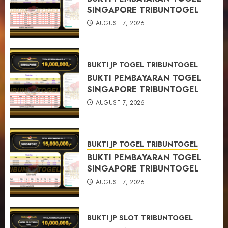
SINGAPORE TRIBUNTOGEL
AUGUST 7, 2026
BUKTI JP TOGEL TRIBUNTOGEL
BUKTI PEMBAYARAN TOGEL
SINGAPORE TRIBUNTOGEL
AUGUST 7, 2026
BUKTI JP TOGEL TRIBUNTOGEL
BUKTI PEMBAYARAN TOGEL
SINGAPORE TRIBUNTOGEL
AUGUST 7, 2026
BUKTI JP SLOT TRIBUNTOGEL