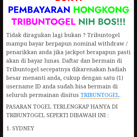
PEMBAYARAN
HONGKONG
TRIBUNTOGEL
NIH BOS!!!
Tidak diragukan lagi bukan ? Tribuntogel
mampu bayar berpapun nominal withdraw /
penarikkan anda jika jackpot berapapun pasti
akan di bayar lunas. Daftar dan bermain di
Tribuntogel secepatnya dikarenakan hadiah
besar menanti anda, cukup dengan satu (1)
username ID anda sudah bisa bermain di
seluruh permainan disitus
TRIBUNTOGEL
.
PASARAN TOGEL TERLENGKAP HANYA DI
TRIBUNTOGEL SEPERTI DIBAWAH INI :
SYDNEY