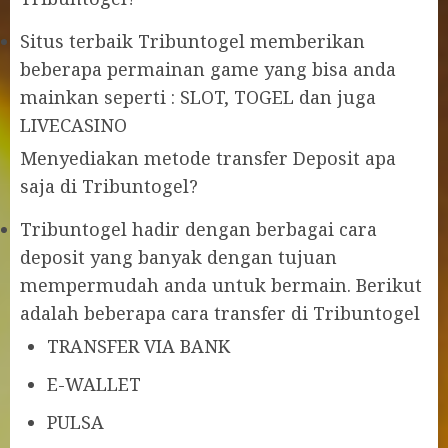
Situs terbaik Tribuntogel memberikan
beberapa permainan game yang bisa anda
mainkan seperti : SLOT, TOGEL dan juga
LIVECASINO
Menyediakan metode transfer Deposit apa
saja di Tribuntogel?
Tribuntogel hadir dengan berbagai cara
deposit yang banyak dengan tujuan
mempermudah anda untuk bermain. Berikut
adalah beberapa cara transfer di Tribuntogel
TRANSFER VIA BANK
E-WALLET
PULSA