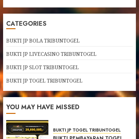
CATEGORIES
BUKTI JP BOLA TRIBUNTOGEL
BUKTI JP LIVECASINO TRIBUNTOGEL
BUKTI JP SLOT TRIBUNTOGEL
BUKTI JP TOGEL TRIBUNTOGEL
YOU MAY HAVE MISSED
BUKTI JP TOGEL TRIBUNTOGEL
BUKTI PEMBAYARAN TOGEL