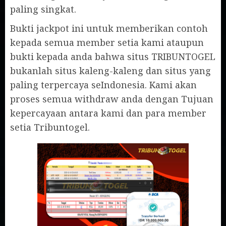
paling singkat.
Bukti jackpot ini untuk memberikan contoh
kepada semua member setia kami ataupun
bukti kepada anda bahwa situs TRIBUNTOGEL
bukanlah situs kaleng-kaleng dan situs yang
paling terpercaya seIndonesia. Kami akan
proses semua withdraw anda dengan Tujuan
kepercayaan antara kami dan para member
setia Tribuntogel.