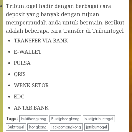
Tribuntogel hadir dengan berbagai cara
deposit yang banyak dengan tujuan
mempermudah anda untuk bermain. Berikut
adalah beberapa cara transfer di Tribuntogel
TRANSFER VIA BANK
E-WALLET
PULSA
QRIS
WBNK SETOR
EDC
ANTAR BANK
Tags:
buktihongkong
Buktijphongkong
buktijptribuntogel
Buktitogel
hongkong
Jackpothongkong
jptribuntogel