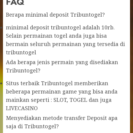
FAQ
Berapa minimal deposit Tribuntogel?
minimal deposit tribuntogel adalah 10rb.
Selain permainan togel anda juga bisa
bermain seluruh permainan yang tersedia di
tribuntogel
Ada berapa jenis permain yang disediakan
Tribuntogel?
Situs terbaik Tribuntogel memberikan
beberapa permainan game yang bisa anda
mainkan seperti : SLOT, TOGEL dan juga
LIVECASINO
Menyediakan metode transfer Deposit apa
saja di Tribuntogel?