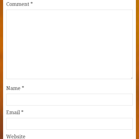
Comment
*
Name
*
Email
*
Website