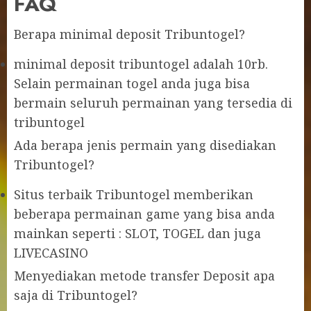
FAQ
Berapa minimal deposit Tribuntogel?
minimal deposit tribuntogel adalah 10rb.
Selain permainan togel anda juga bisa
bermain seluruh permainan yang tersedia di
tribuntogel
Ada berapa jenis permain yang disediakan
Tribuntogel?
Situs terbaik Tribuntogel memberikan
beberapa permainan game yang bisa anda
mainkan seperti : SLOT, TOGEL dan juga
LIVECASINO
Menyediakan metode transfer Deposit apa
saja di Tribuntogel?