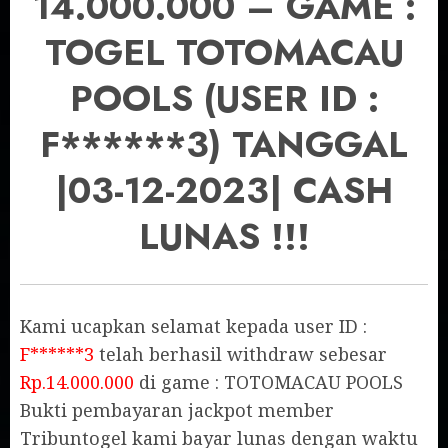
14.000.000 – GAME :
TOGEL TOTOMACAU
POOLS (USER ID :
F******3) TANGGAL
|03-12-2023| CASH
LUNAS !!!
Kami ucapkan selamat kepada user ID :
F******3
telah berhasil withdraw sebesar
Rp.14.000.000
di game : TOTOMACAU POOLS
Bukti pembayaran jackpot member
Tribuntogel kami bayar lunas dengan waktu