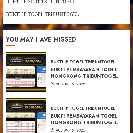
BUKTI JP SLOT TRIBUNTOGEL
BUKTI JP TOGEL TRIBUNTOGEL
YOU MAY HAVE MISSED
BUKTI JP TOGEL TRIBUNTOGEL
BUKTI PEMBAYARAN TOGEL
HONGKONG TRIBUNTOGEL
AUGUST 6, 2026
BUKTI JP TOGEL TRIBUNTOGEL
BUKTI PEMBAYARAN TOGEL
HONGKONG TRIBUNTOGEL
AUGUST 6, 2026