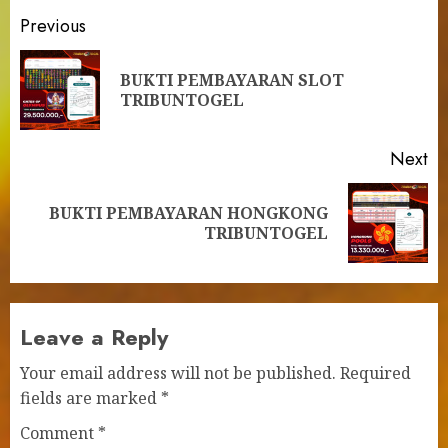
Post
Previous
navigation
BUKTI PEMBAYARAN SLOT
Pr
TRIBUNTOGEL
po
Next
BUKTI PEMBAYARAN HONGKONG
Next
TRIBUNTOGEL
post:
Leave a Reply
Your email address will not be published.
Required
fields are marked
*
Comment
*