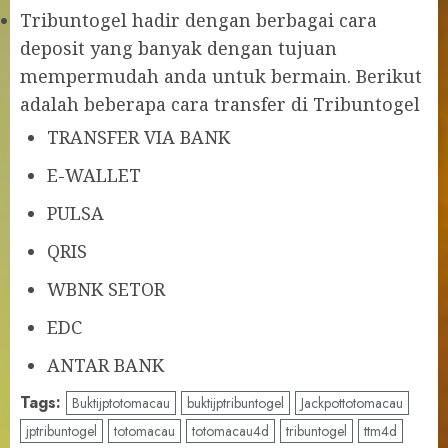
Tribuntogel hadir dengan berbagai cara
deposit yang banyak dengan tujuan
mempermudah anda untuk bermain. Berikut
adalah beberapa cara transfer di Tribuntogel
TRANSFER VIA BANK
E-WALLET
PULSA
QRIS
WBNK SETOR
EDC
ANTAR BANK
Tags:
Buktijptotomacau
buktijptribuntogel
Jackpottotomacau
jptribuntogel
totomacau
totomacau4d
tribuntogel
ttm4d