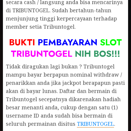
secara cash / langsung anda bisa mencarinya
di TRIBUNTOGEL. Sudah bertahun-tahun
menjunjung tinggi kerpercayaan terhadap
member setia Tribuntogel.
BUKTI
PEMBAYARAN
SLOT
TRIBUNTOGEL
NIH BOS!!!
Tidak diragukan lagi bukan ? Tribuntogel
mampu bayar berpapun nominal withdraw /
penarikkan anda jika jackpot berapapun pasti
akan di bayar lunas. Daftar dan bermain di
Tribuntogel secepatnya dikarenakan hadiah
besar menanti anda, cukup dengan satu (1)
username ID anda sudah bisa bermain di
seluruh permainan disitus
TRIBUNTOGEL
.