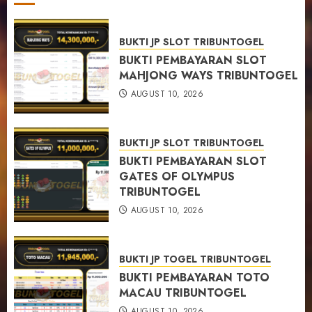
BUKTI JP SLOT TRIBUNTOGEL
BUKTI PEMBAYARAN SLOT
MAHJONG WAYS TRIBUNTOGEL
AUGUST 10, 2026
BUKTI JP SLOT TRIBUNTOGEL
BUKTI PEMBAYARAN SLOT
GATES OF OLYMPUS
TRIBUNTOGEL
AUGUST 10, 2026
BUKTI JP TOGEL TRIBUNTOGEL
BUKTI PEMBAYARAN TOTO
MACAU TRIBUNTOGEL
AUGUST 10, 2026