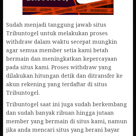
Sudah menjadi tanggung jawab situs
Tribuntogel untuk melakukan proses
withdraw dalam waktu secepat mungkin
agar semua member setia kami betah
bermain dan meningkatkan kepercayaan
pada situs kami. Proses withdraw yang
dilakukan hitungan detik dan ditransfer ke
akun rekening yang terdaftar di situs
Tribuntogel.
Tribuntogel saat ini juga sudah berkembang
dan sudah banyak ribuan hingga jutaan
member yang bermain di situs kami, namun
jika anda mencari situs yang berani bayar