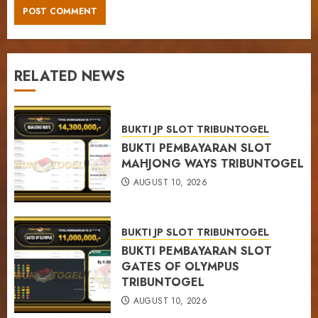
RELATED NEWS
BUKTI JP SLOT TRIBUNTOGEL
BUKTI PEMBAYARAN SLOT
MAHJONG WAYS TRIBUNTOGEL
AUGUST 10, 2026
BUKTI JP SLOT TRIBUNTOGEL
BUKTI PEMBAYARAN SLOT
GATES OF OLYMPUS
TRIBUNTOGEL
AUGUST 10, 2026