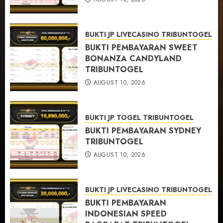
BUKTI JP LIVECASINO TRIBUNTOGEL
BUKTI PEMBAYARAN SWEET
BONANZA CANDYLAND
TRIBUNTOGEL
AUGUST 10, 2026
BUKTI JP TOGEL TRIBUNTOGEL
BUKTI PEMBAYARAN SYDNEY
TRIBUNTOGEL
AUGUST 10, 2026
BUKTI JP LIVECASINO TRIBUNTOGEL
BUKTI PEMBAYARAN
INDONESIAN SPEED