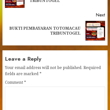
TRIBUNTOGEL
po
Next
BUKTI PEMBAYARAN TOTOMACAU
Next
TRIBUNTOGEL
post:
Leave a Reply
Your email address will not be published.
Required
fields are marked
*
Comment
*