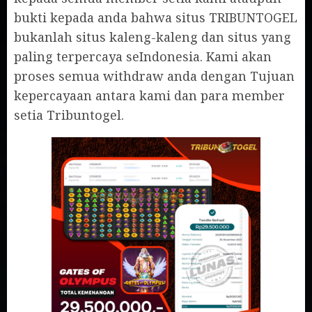
bukti kepada anda bahwa situs TRIBUNTOGEL
bukanlah situs kaleng-kaleng dan situs yang
paling terpercaya seIndonesia. Kami akan
proses semua withdraw anda dengan Tujuan
kepercayaan antara kami dan para member
setia Tribuntogel.