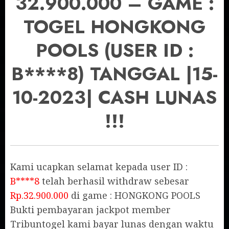
32.900.000 – GAME :
TOGEL HONGKONG
POOLS (USER ID :
B****8) TANGGAL |15-
10-2023| CASH LUNAS
!!!
Kami ucapkan selamat kepada user ID :
B****8
telah berhasil withdraw sebesar
Rp.32.900.000
di game : HONGKONG POOLS
Bukti pembayaran jackpot member
Tribuntogel kami bayar lunas dengan waktu