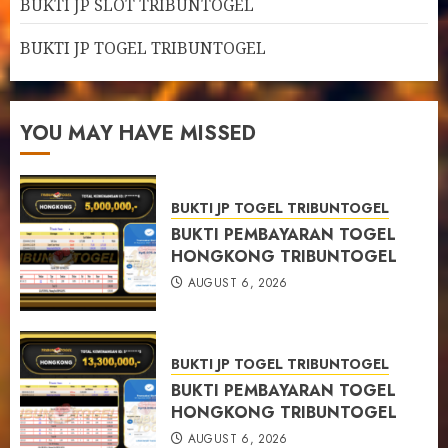
BUKTI JP SLOT TRIBUNTOGEL
BUKTI JP TOGEL TRIBUNTOGEL
YOU MAY HAVE MISSED
BUKTI JP TOGEL TRIBUNTOGEL
BUKTI PEMBAYARAN TOGEL
HONGKONG TRIBUNTOGEL
AUGUST 6, 2026
BUKTI JP TOGEL TRIBUNTOGEL
BUKTI PEMBAYARAN TOGEL
HONGKONG TRIBUNTOGEL
AUGUST 6, 2026