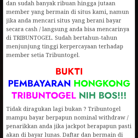
dan sudah banyak ribuan hingga jutaan
member yang bermain di situs kami, namun
jika anda mencari situs yang berani bayar
secara cash / langsung anda bisa mencarinya
di TRIBUNTOGEL. Sudah bertahun-tahun
menjunjung tinggi kerpercayaan terhadap
member setia Tribuntogel.
BUKTI
PEMBAYARAN
HONGKONG
TRIBUNTOGEL
NIH BOS!!!
Tidak diragukan lagi bukan ? Tribuntogel
mampu bayar berpapun nominal withdraw /
penarikkan anda jika jackpot berapapun pasti
akan di bayar lunas. Daftar dan bermain di