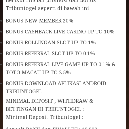
Berikut rincian promosi dan bonus
Tribuntogel seperti di bawah ini :
BONUS NEW MEMBER 20%
BONUS CASHBACK LIVE CASINO UP TO 10%
BONUS ROLLINGAN SLOT UP TO 1%
BONUS REFERRAL SLOT UP TO 0.1%
BONUS REFERRAL LIVE GAME UP TO 0.1% &
TOTO MACAU UP TO 2.5%
BONUS DOWNLOAD APLIKASI ANDROID
TRIBUNTOGEL
MINIMAL DEPOSIT , WITHDRAW &
BETTINGAN DI TRIBUNTOGEL :
Minimal Deposit Tribuntogel :