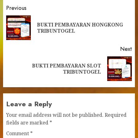
Post
Previous
navigation
BUKTI PEMBAYARAN HONGKONG
Pr
TRIBUNTOGEL
po
Next
BUKTI PEMBAYARAN SLOT
Next
TRIBUNTOGEL
post:
Leave a Reply
Your email address will not be published.
Required
fields are marked
*
Comment
*