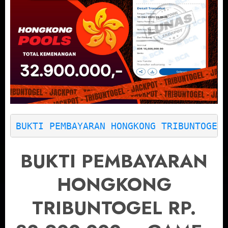
BUKTI PEMBAYARAN HONGKONG TRIBUNTOGEL
BUKTI PEMBAYARAN
HONGKONG
TRIBUNTOGEL RP.