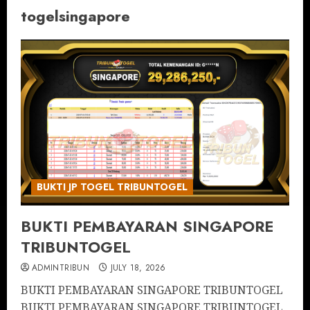
togelsingapore
BUKTI JP TOGEL TRIBUNTOGEL
BUKTI PEMBAYARAN SINGAPORE
TRIBUNTOGEL
ADMINTRIBUN
JULY 18, 2026
BUKTI PEMBAYARAN SINGAPORE TRIBUNTOGEL
BUKTI PEMBAYARAN SINGAPORE TRIBUNTOGEL