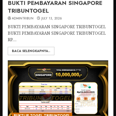
BUKTI PEMBAYARAN SINGAPORE
TRIBUNTOGEL
ADMINTRIBUN
JULY 13, 2026
BUKTI PEMBAYARAN SINGAPORE TRIBUNTOGEL
BUKTI PEMBAYARAN SINGAPORE TRIBUNTOGEL
RP....
BACA SELENGKAPNYA..
BUKTI JP TOGEL TRIBUNTOGEL