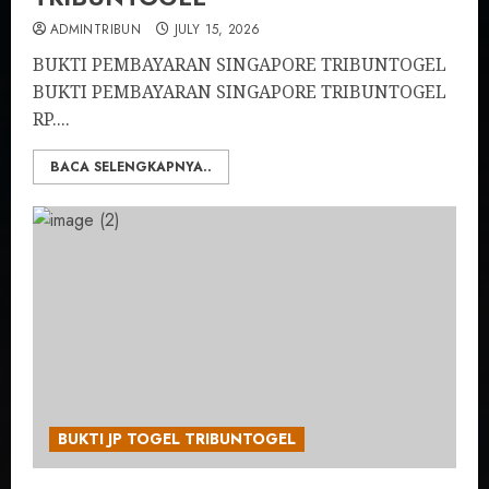
ADMINTRIBUN
JULY 15, 2026
BUKTI PEMBAYARAN SINGAPORE TRIBUNTOGEL
BUKTI PEMBAYARAN SINGAPORE TRIBUNTOGEL
RP....
BACA SELENGKAPNYA..
BUKTI JP TOGEL TRIBUNTOGEL