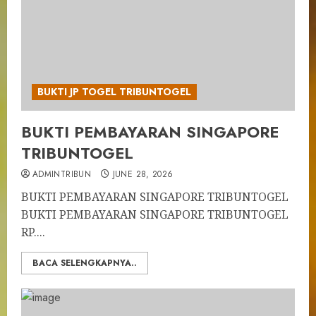
BUKTI JP TOGEL TRIBUNTOGEL
BUKTI PEMBAYARAN SINGAPORE
TRIBUNTOGEL
ADMINTRIBUN
JUNE 28, 2026
BUKTI PEMBAYARAN SINGAPORE TRIBUNTOGEL
BUKTI PEMBAYARAN SINGAPORE TRIBUNTOGEL
RP....
BACA SELENGKAPNYA..