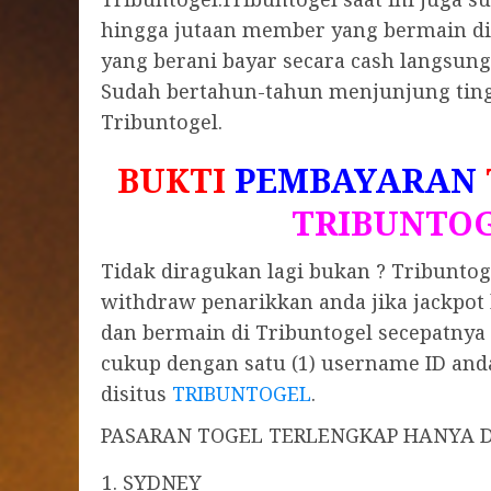
hingga jutaan member yang bermain di 
yang berani bayar secara cash langsun
Sudah bertahun-tahun menjunjung ting
Tribuntogel.
BUKTI
PEMBAYARAN
TRIBUNTO
Tidak diragukan lagi bukan ? Tribunt
withdraw penarikkan anda jika jackpot 
dan bermain di Tribuntogel secepatnya
cukup dengan satu (1) username ID and
disitus
TRIBUNTOGEL
.
PASARAN TOGEL TERLENGKAP HANYA DI
SYDNEY