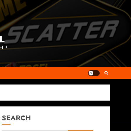
L
 !!
SEARCH