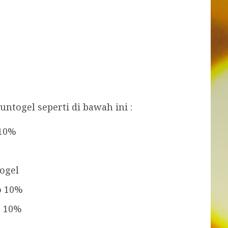
ntogel seperti di bawah ini :
 10%
ogel
o 10%
o 10%