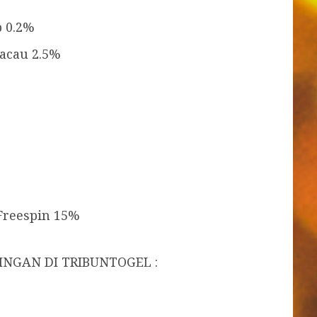
p 0.2%
acau 2.5%
Freespin 15%
INGAN DI TRIBUNTOGEL :