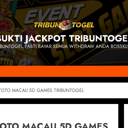
BUKTI JACKPOT TRIBUNTOGE
IBUNTOGEL PASTI BAYAR SEMUA WITHDRAW ANDA BOSSKUH
 TOTO MACAU 5D GAMES TRIBUNTOGEL
TOTO MACAU 5D GAMES