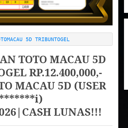
OTOMACAU 5D TRIBUNTOGEL
AN TOTO MACAU 5D
EL RP.12.400,000,-
TO MACAU 5D (USER
*******i)
026|CASH LUNAS!!!