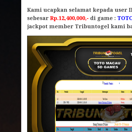
Kami ucapkan selamat kepada user I
sebesar
Rp.12,400,000,-
di game :
TOTO
jackpot member Tribuntogel kami ba