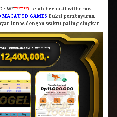
D : W*
******i
telah berhasil withdraw
 MACAU 5D GAMES
Bukti pembayaran
yar lunas dengan waktu paling singkat