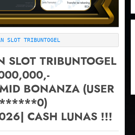
AN SLOT TRIBUNTOGEL
N SLOT TRIBUNTOGEL
,000,000,-
AMID BONANZA (USER
*******0)
026| CASH LUNAS !!!