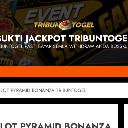
BUKTI JACKPOT TRIBUNTOGE
IBUNTOGEL PASTI BAYAR SEMUA WITHDRAW ANDA BOSSKUH
SLOT PYRAMID BONANZA TRIBUNTOGEL
SLOT PYRAMID BONANZA