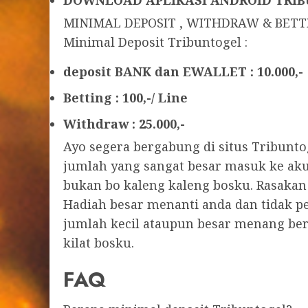
DOWNLOAD APLIKASI ANDROID TRIB
MINIMAL DEPOSIT , WITHDRAW & BETT
Minimal Deposit Tribuntogel :
deposit BANK dan EWALLET : 10.000,-
Betting : 100,-/ Line
Withdraw : 25.000,-
Ayo segera bergabung di situs Tribunt
jumlah yang sangat besar masuk ke aku
bukan bo kaleng kaleng bosku. Rasakan 
Hadiah besar menanti anda dan tidak 
jumlah kecil ataupun besar menang ber
kilat bosku.
FAQ