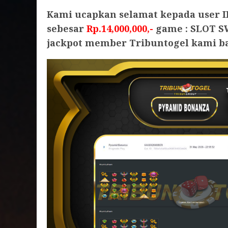
Kami ucapkan selamat kepada user I
sebesar
Rp.14,000,000,-
game : SLOT 
jackpot member Tribuntogel kami ba