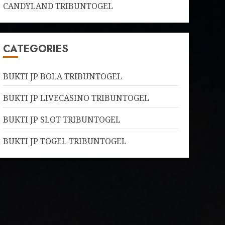
CANDYLAND TRIBUNTOGEL
CATEGORIES
BUKTI JP BOLA TRIBUNTOGEL
BUKTI JP LIVECASINO TRIBUNTOGEL
BUKTI JP SLOT TRIBUNTOGEL
BUKTI JP TOGEL TRIBUNTOGEL