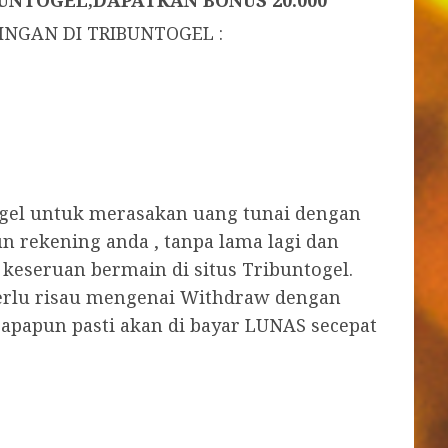
UNTOGEL,DAPATKAN BONUS 20.000
INGAN DI TRIBUNTOGEL :
ogel untuk merasakan uang tunai dengan
n rekening anda , tanpa lama lagi dan
keseruan bermain di situs Tribuntogel.
perlu risau mengenai Withdraw dengan
apapun pasti akan di bayar LUNAS secepat