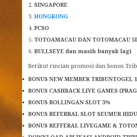
SINGAPORE
HONGKONG
PCSO
TOTOAMACAU DAN TOTOMACAU 5
BULLSEYE dan masih banyak lagi
Berikut rincian promosi dan bonus Tribu
BONUS NEW MEMBER TRIBUNTOGEL 
BONUS CASHBACK LIVE GAMES (PRAGM
BONUS ROLLINGAN SLOT 3%
BONUS REFERRAL SLOT SEUMUR HIDU
BONUS REFFERAL LIVEGAME & TOTO