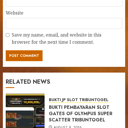
Website
Save my name, email, and website in this
browser for the next time I comment.
RELATED NEWS
BUKTI JP SLOT TRIBUNTOGEL
BUKTI PEMBAYARAN SLOT
GATES OF OLYMPUS SUPER
SCATTER TRIBUNTOGEL
AUGUST 9, 2026