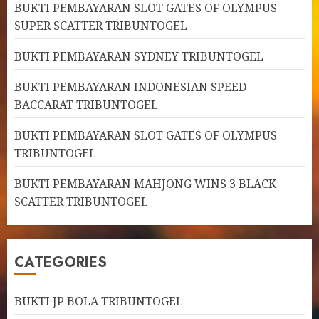
BUKTI PEMBAYARAN SLOT GATES OF OLYMPUS
SUPER SCATTER TRIBUNTOGEL
BUKTI PEMBAYARAN SYDNEY TRIBUNTOGEL
BUKTI PEMBAYARAN INDONESIAN SPEED
BACCARAT TRIBUNTOGEL
BUKTI PEMBAYARAN SLOT GATES OF OLYMPUS
TRIBUNTOGEL
BUKTI PEMBAYARAN MAHJONG WINS 3 BLACK
SCATTER TRIBUNTOGEL
CATEGORIES
BUKTI JP BOLA TRIBUNTOGEL