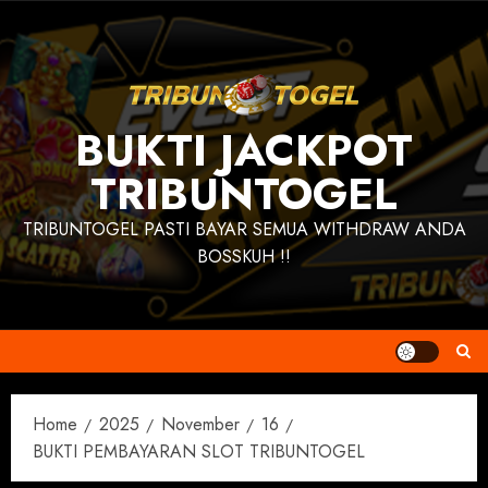
Skip
to
content
BUKTI JACKPOT
TRIBUNTOGEL
TRIBUNTOGEL PASTI BAYAR SEMUA WITHDRAW ANDA
BOSSKUH !!
Home
2025
November
16
BUKTI PEMBAYARAN SLOT TRIBUNTOGEL