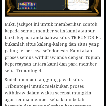
Bukti jackpot ini untuk memberikan contoh
kepada semua member setia kami ataupun
bukti kepada anda bahwa situs TRIBUNTOGEL
bukanlah situs kaleng-kaleng dan situs yang
paling terpercaya seIndonesia. Kami akan
proses semua withdraw anda dengan Tujuan
kepercayaan antara kami dan para member
setia Tribuntogel.
Sudah menjadi tanggung jawab situs
Tribuntogel untuk melakukan proses
withdraw dalam waktu secepat mungkin
agar semua member setia kami betah
bermain dan meningkatkan kepercayaan