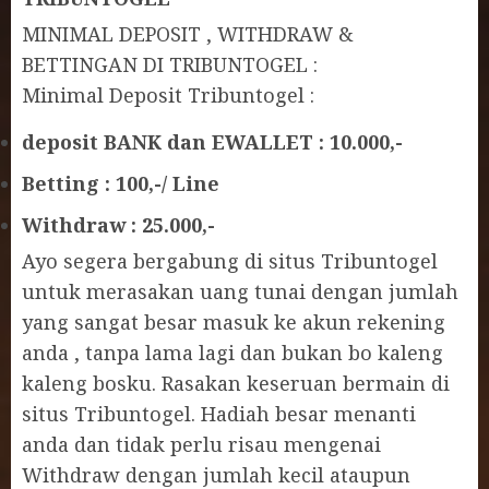
MINIMAL DEPOSIT , WITHDRAW &
BETTINGAN DI TRIBUNTOGEL :
Minimal Deposit Tribuntogel :
deposit BANK dan EWALLET : 10.000,-
Betting : 100,-/ Line
Withdraw : 25.000,-
Ayo segera bergabung di situs Tribuntogel
untuk merasakan uang tunai dengan jumlah
yang sangat besar masuk ke akun rekening
anda , tanpa lama lagi dan bukan bo kaleng
kaleng bosku. Rasakan keseruan bermain di
situs Tribuntogel. Hadiah besar menanti
anda dan tidak perlu risau mengenai
Withdraw dengan jumlah kecil ataupun