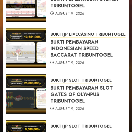
TRIBUNTOGEL
AUGUST 9, 2026
BUKTI JP LIVECASINO TRIBUNTOGEL
BUKTI PEMBAYARAN
INDONESIAN SPEED
BACCARAT TRIBUNTOGEL
AUGUST 9, 2026
BUKTI JP SLOT TRIBUNTOGEL
BUKTI PEMBAYARAN SLOT
GATES OF OLYMPUS
TRIBUNTOGEL
AUGUST 9, 2026
BUKTI JP SLOT TRIBUNTOGEL