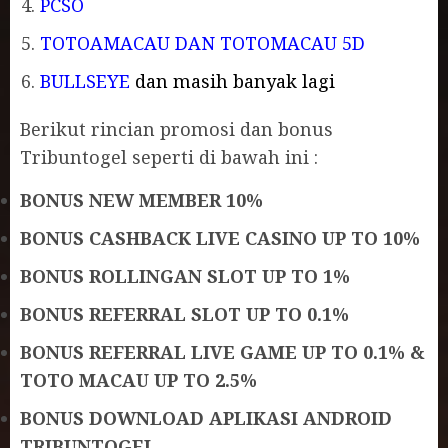
PCSO
TOTOAMACAU DAN TOTOMACAU 5D
BULLSEYE
dan masih banyak lagi
Berikut rincian promosi dan bonus
Tribuntogel seperti di bawah ini :
BONUS NEW MEMBER 10%
BONUS CASHBACK LIVE CASINO UP TO 10%
BONUS ROLLINGAN SLOT UP TO 1%
BONUS REFERRAL SLOT UP TO 0.1%
BONUS REFERRAL LIVE GAME UP TO 0.1% &
TOTO MACAU UP TO 2.5%
BONUS DOWNLOAD APLIKASI ANDROID
TRIBUNTOGEL