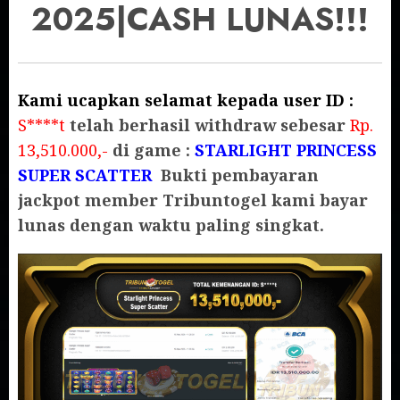
2025|CASH LUNAS!!!
Kami ucapkan selamat kepada user ID :
S
****t
telah berhasil withdraw sebesar
Rp.
13,510.000,-
di game :
STARLIGHT PRINCESS
SUPER SCATTER
Bukti pembayaran
jackpot member Tribuntogel kami bayar
lunas dengan waktu paling singkat.