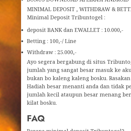
MINIMAL DEPOSIT , WITHDRAW & BETT
Minimal Deposit Tribuntogel :
deposit BANK dan EWALLET : 10.000,-
Betting : 100,-/ Line
Withdraw : 25.000,-
Ayo segera bergabung di situs Tribunt
jumlah yang sangat besar masuk ke aku
bukan bo kaleng kaleng bosku. Rasakan 
Hadiah besar menanti anda dan tidak 
jumlah kecil ataupun besar menang ber
kilat bosku.
FAQ
Berapa minimal deposit Tribuntogel?