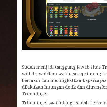
Sudah menjadi tanggung jawab situs T
withdraw dalam waktu secepat mungki
bermain dan meningkatkan kepercayaan
dilakukan hitungan detik dan ditransfer
Tribuntogel.
Tribuntogel saat ini juga sudah berke