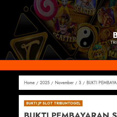
Skip
to
content
TR
Home
2025
November
3
BUKTI PEMBAY
BUKTI JP SLOT TRIBUNTOGEL
BUKTI PEMBAYARAN S