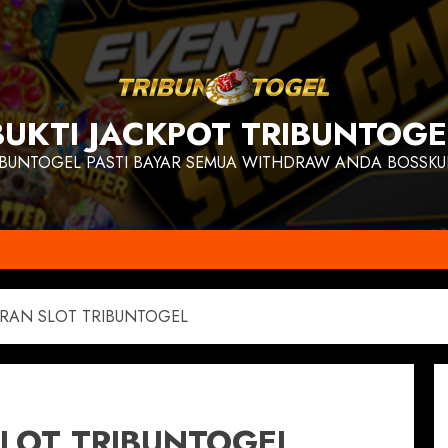
BUKTI JACKPOT TRIBUNTOGE
IBUNTOGEL PASTI BAYAR SEMUA WITHDRAW ANDA BOSSKUH
ARAN SLOT TRIBUNTOGEL
LOT TRIBUNTOGEL