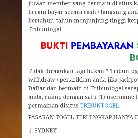
jutaan member yang bermain di situs k
berani bayar secara cash / langsung a
bertahun-tahun menjunjung tinggi ker
Tribuntogel.
BUKTI
PEMBAYARAN
B
Tidak diragukan lagi bukan ? Tribunt
withdraw / penarikkan anda jika jackpot
Daftar dan bermain di Tribuntogel sec
anda, cukup dengan satu (1) username 
permainan disitus
TRIBUNTOGEL
.
PASARAN TOGEL TERLENGKAP HANYA DI
SYDNEY