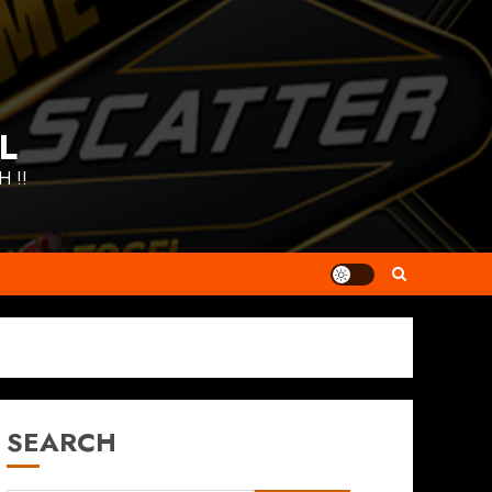
L
 !!
SEARCH