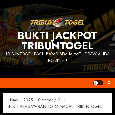
Skip
to
content
BUKTI JACKPOT
TRIBUNTOGEL
TRIBUNTOGEL PASTI BAYAR SEMUA WITHDRAW ANDA
BOSSKUH !!
Home
2025
October
31
BUKTI PEMBAYARAN TOTO MACAU TRIBUNTOGEL