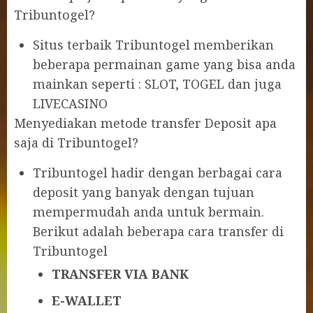
Tribuntogel?
Situs terbaik Tribuntogel memberikan
beberapa permainan game yang bisa anda
mainkan seperti : SLOT, TOGEL dan juga
LIVECASINO
Menyediakan metode transfer Deposit apa
saja di Tribuntogel?
Tribuntogel hadir dengan berbagai cara
deposit yang banyak dengan tujuan
mempermudah anda untuk bermain.
Berikut adalah beberapa cara transfer di
Tribuntogel
TRANSFER VIA BANK
E-WALLET