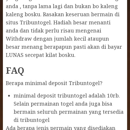
anda , tanpa lama lagi dan bukan bo kaleng
kaleng bosku. Rasakan keseruan bermain di
situs Tribuntogel. Hadiah besar menanti
anda dan tidak perlu risau mengenai
Withdraw dengan jumlah kecil ataupun
besar menang berapapun pasti akan di bayar
LUNAS secepat kilat bosku.
FAQ
Berapa minimal deposit Tribuntogel?
minimal deposit tribuntogel adalah 10rb.
Selain permainan togel anda juga bisa
bermain seluruh permainan yang tersedia
di tribuntogel
Ada berapa jenis permain yang disediakan