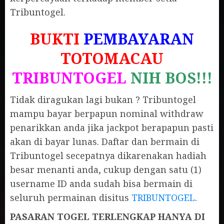
Tribuntogel.
BUKTI
PEMBAYARAN
TOTOMACAU
TRIBUNTOGEL
NIH BOS!!!
Tidak diragukan lagi bukan ? Tribuntogel
mampu bayar berpapun nominal withdraw
penarikkan anda jika jackpot berapapun pasti
akan di bayar lunas. Daftar dan bermain di
Tribuntogel secepatnya dikarenakan hadiah
besar menanti anda, cukup dengan satu (1)
username ID anda sudah bisa bermain di
seluruh permainan disitus
TRIBUNTOGEL
.
PASARAN TOGEL TERLENGKAP HANYA DI