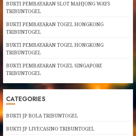
BUKTI PEMBAYARAN SLOT MAHJONG WAYS
TRIBUNTOGEL
BUKTI PEMBAYARAN TOGEL HONGKONG
TRIBUNTOGEL
BUKTI PEMBAYARAN TOGEL HONGKONG
TRIBUNTOGEL
BUKTI PEMBAYARAN TOGEL SINGAPORE
TRIBUNTOGEL
CATEGORIES
BUKTI JP BOLA TRIBUNTOGEL
BUKTI JP LIVECASINO TRIBUNTOGEL