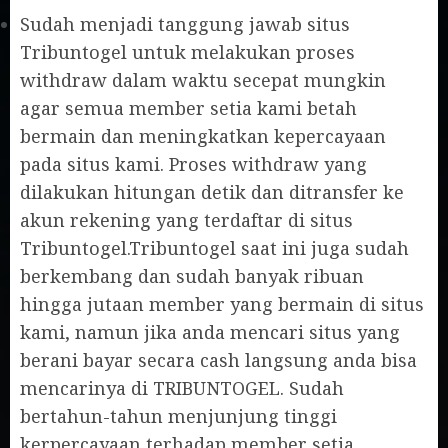
Sudah menjadi tanggung jawab situs
Tribuntogel untuk melakukan proses
withdraw dalam waktu secepat mungkin
agar semua member setia kami betah
bermain dan meningkatkan kepercayaan
pada situs kami. Proses withdraw yang
dilakukan hitungan detik dan ditransfer ke
akun rekening yang terdaftar di situs
Tribuntogel.Tribuntogel saat ini juga sudah
berkembang dan sudah banyak ribuan
hingga jutaan member yang bermain di situs
kami, namun jika anda mencari situs yang
berani bayar secara cash langsung anda bisa
mencarinya di TRIBUNTOGEL. Sudah
bertahun-tahun menjunjung tinggi
kerpercayaan terhadap member setia