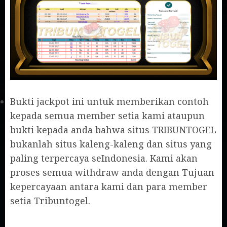
Bukti jackpot ini untuk memberikan contoh
kepada semua member setia kami ataupun
bukti kepada anda bahwa situs TRIBUNTOGEL
bukanlah situs kaleng-kaleng dan situs yang
paling terpercaya seIndonesia. Kami akan
proses semua withdraw anda dengan Tujuan
kepercayaan antara kami dan para member
setia Tribuntogel.