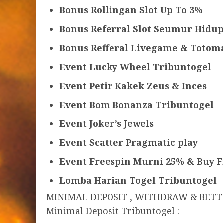
Bonus Rollingan Slot Up To 3%
Bonus Referral Slot Seumur Hidup
Bonus Refferal Livegame & Totom
Event Lucky Wheel Tribuntogel
Event Petir Kakek Zeus & Inces
Event Bom Bonanza Tribuntogel
Event Joker’s Jewels
Event Scatter Pragmatic play
Event Freespin Murni 25% & Buy F
Lomba Harian Togel Tribuntogel
MINIMAL DEPOSIT , WITHDRAW & BETT
Minimal Deposit Tribuntogel :