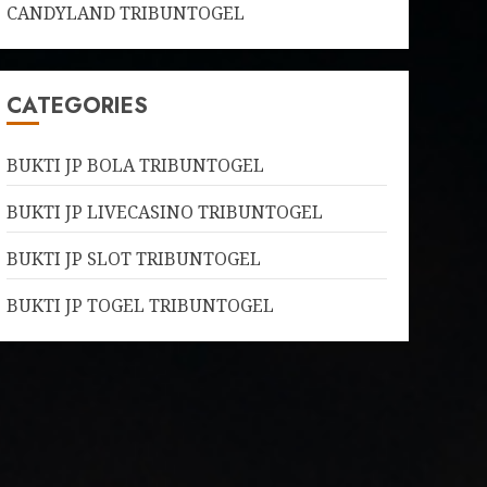
CANDYLAND TRIBUNTOGEL
CATEGORIES
BUKTI JP BOLA TRIBUNTOGEL
BUKTI JP LIVECASINO TRIBUNTOGEL
BUKTI JP SLOT TRIBUNTOGEL
BUKTI JP TOGEL TRIBUNTOGEL