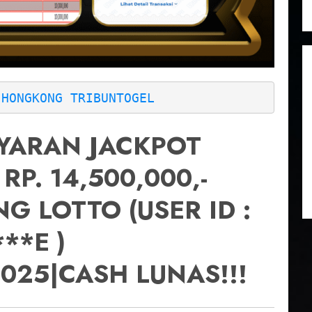
 HONGKONG TRIBUNTOGEL
YARAN JACKPOT
P. 14,500,000,-
 LOTTO (USER ID :
***E )
025|CASH LUNAS!!!