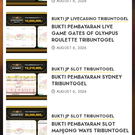
AUGUST 6, 2026
BUKTI JP LIVECASINO TRIBUNTOGEL
BUKTI PEMBAYARAN LIVE
GAME GATES OF OLYMPUS
ROULETTE TRIBUNTOGEL
AUGUST 6, 2026
BUKTI JP SLOT TRIBUNTOGEL
BUKTI PEMBAYARAN SYDNEY
TRIBUNTOGEL
AUGUST 6, 2026
BUKTI JP SLOT TRIBUNTOGEL
BUKTI PEMBAYARAN SLOT
MAHJONG WAYS TRIBUNTOGEL