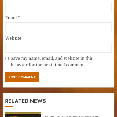
Email
*
Website
Save my name, email, and website in this
browser for the next time I comment.
RELATED NEWS