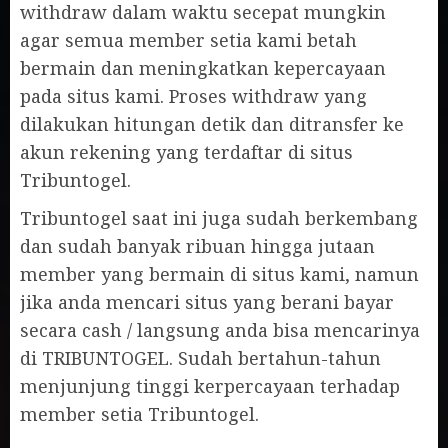
withdraw dalam waktu secepat mungkin
agar semua member setia kami betah
bermain dan meningkatkan kepercayaan
pada situs kami. Proses withdraw yang
dilakukan hitungan detik dan ditransfer ke
akun rekening yang terdaftar di situs
Tribuntogel.
Tribuntogel saat ini juga sudah berkembang
dan sudah banyak ribuan hingga jutaan
member yang bermain di situs kami, namun
jika anda mencari situs yang berani bayar
secara cash / langsung anda bisa mencarinya
di TRIBUNTOGEL. Sudah bertahun-tahun
menjunjung tinggi kerpercayaan terhadap
member setia Tribuntogel.