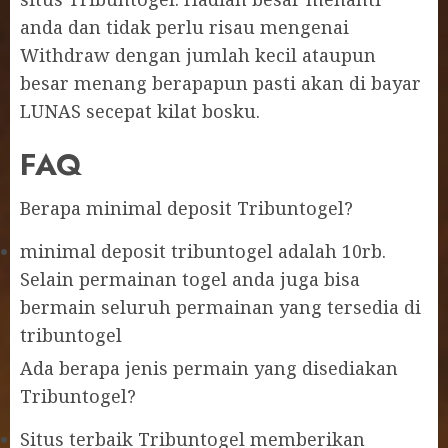
anda dan tidak perlu risau mengenai
Withdraw dengan jumlah kecil ataupun
besar menang berapapun pasti akan di bayar
LUNAS secepat kilat bosku.
FAQ
Berapa minimal deposit Tribuntogel?
minimal deposit tribuntogel adalah 10rb.
Selain permainan togel anda juga bisa
bermain seluruh permainan yang tersedia di
tribuntogel
Ada berapa jenis permain yang disediakan
Tribuntogel?
Situs terbaik Tribuntogel memberikan