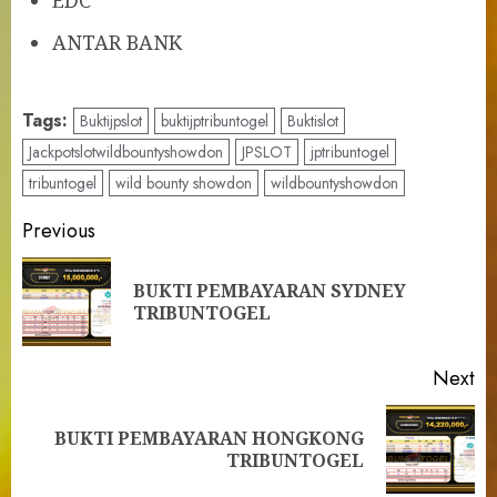
EDC
ANTAR BANK
Tags:
Buktijpslot
buktijptribuntogel
Buktislot
Jackpotslotwildbountyshowdon
JPSLOT
jptribuntogel
tribuntogel
wild bounty showdon
wildbountyshowdon
Post
Previous
navigation
BUKTI PEMBAYARAN SYDNEY
Pr
TRIBUNTOGEL
po
Next
BUKTI PEMBAYARAN HONGKONG
Next
TRIBUNTOGEL
post: