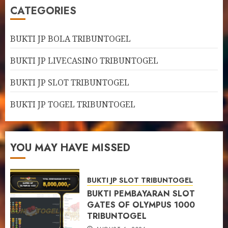
CATEGORIES
BUKTI JP BOLA TRIBUNTOGEL
BUKTI JP LIVECASINO TRIBUNTOGEL
BUKTI JP SLOT TRIBUNTOGEL
BUKTI JP TOGEL TRIBUNTOGEL
YOU MAY HAVE MISSED
BUKTI JP SLOT TRIBUNTOGEL
BUKTI PEMBAYARAN SLOT
GATES OF OLYMPUS 1000
TRIBUNTOGEL