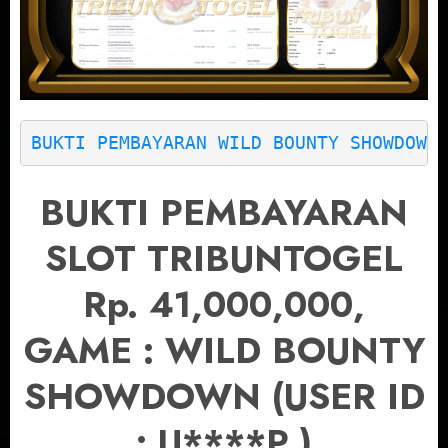
BUKTI PEMBAYARAN WILD BOUNTY SHOWDOWN
BUKTI PEMBAYARAN
SLOT TRIBUNTOGEL
Rp. 41,000,000,
GAME : WILD BOUNTY
SHOWDOWN (USER ID
: U****P
)