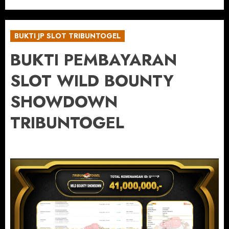
BUKTI JP SLOT TRIBUNTOGEL
BUKTI PEMBAYARAN
SLOT WILD BOUNTY
SHOWDOWN
TRIBUNTOGEL