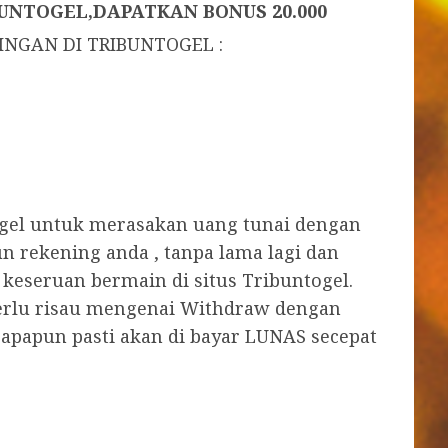
UNTOGEL,DAPATKAN BONUS 20.000
INGAN DI TRIBUNTOGEL :
ogel untuk merasakan uang tunai dengan
n rekening anda , tanpa lama lagi dan
keseruan bermain di situs Tribuntogel.
perlu risau mengenai Withdraw dengan
apapun pasti akan di bayar LUNAS secepat