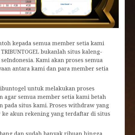
ontoh kepada semua member setia kami
s TRIBUNTOGEL bukanlah situs kaleng-
a seIndonesia. Kami akan proses semua
aan antara kami dan para member setia
ribuntogel untuk melakukan proses
n agar semua member setia kami betah
 pada situs kami. Proses withdraw yang
 ke akun rekening yang terdaftar di situs
mbang dan sudah banyak ribuan hingga