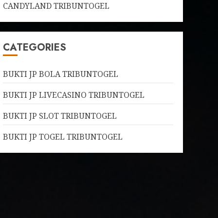
CANDYLAND TRIBUNTOGEL
CATEGORIES
BUKTI JP BOLA TRIBUNTOGEL
BUKTI JP LIVECASINO TRIBUNTOGEL
BUKTI JP SLOT TRIBUNTOGEL
BUKTI JP TOGEL TRIBUNTOGEL