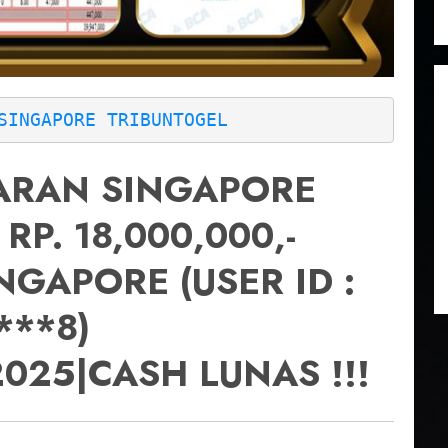
SINGAPORE TRIBUNTOGEL
ARAN SINGAPORE
P. 18,000,000,-
NGAPORE (USER ID :
***
8
)
025|CASH LUNAS !!!