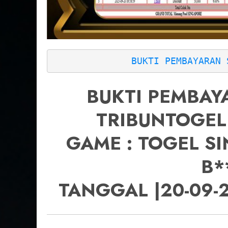
BUKTI PEMBAYARAN 
BUKTI PEMBAY
TRIBUNTOGEL R
GAME : TOGEL SI
B*
TANGGAL |20-09-2