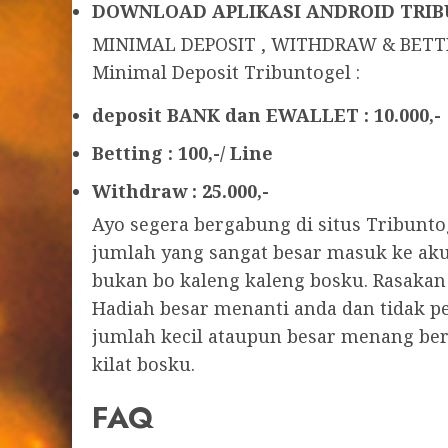
DOWNLOAD APLIKASI ANDROID TRIB
MINIMAL DEPOSIT , WITHDRAW & BETT
Minimal Deposit Tribuntogel :
deposit BANK dan EWALLET : 10.000,-
Betting : 100,-/ Line
Withdraw : 25.000,-
Ayo segera bergabung di situs Tribunt
jumlah yang sangat besar masuk ke aku
bukan bo kaleng kaleng bosku. Rasakan 
Hadiah besar menanti anda dan tidak 
jumlah kecil ataupun besar menang ber
kilat bosku.
FAQ