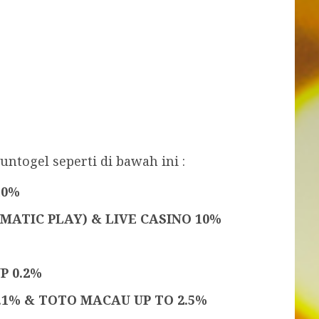
ntogel seperti di bawah ini :
10%
ATIC PLAY) & LIVE CASINO 10%
P 0.2%
.1% & TOTO MACAU UP TO 2.5%