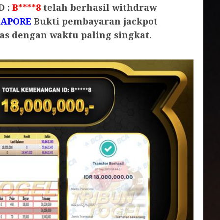
D :
B****8
telah berhasil withdraw
GAPORE
Bukti pembayaran jackpot
s dengan waktu paling singkat.