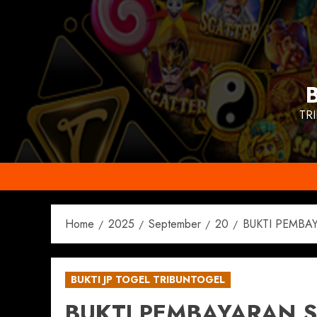
Skip
to
content
TR
Home
2025
September
20
BUKTI PEMBA
BUKTI JP TOGEL TRIBUNTOGEL
BUKTI PEMBAYARAN 