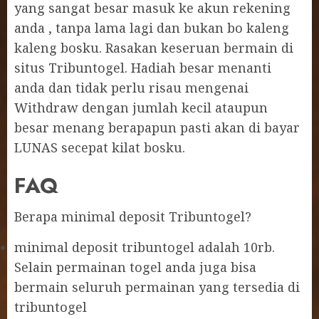
yang sangat besar masuk ke akun rekening
anda , tanpa lama lagi dan bukan bo kaleng
kaleng bosku. Rasakan keseruan bermain di
situs Tribuntogel. Hadiah besar menanti
anda dan tidak perlu risau mengenai
Withdraw dengan jumlah kecil ataupun
besar menang berapapun pasti akan di bayar
LUNAS secepat kilat bosku.
FAQ
Berapa minimal deposit Tribuntogel?
minimal deposit tribuntogel adalah 10rb.
Selain permainan togel anda juga bisa
bermain seluruh permainan yang tersedia di
tribuntogel