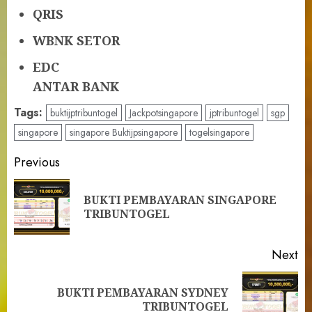
QRIS
WBNK SETOR
EDC
ANTAR BANK
Tags:
buktijptribuntogel
Jackpotsingapore
jptribuntogel
sgp
singapore
singapore Buktijpsingapore
togelsingapore
Post
Previous
navigation
BUKTI PEMBAYARAN SINGAPORE
Pr
TRIBUNTOGEL
po
Next
BUKTI PEMBAYARAN SYDNEY
Next
TRIBUNTOGEL