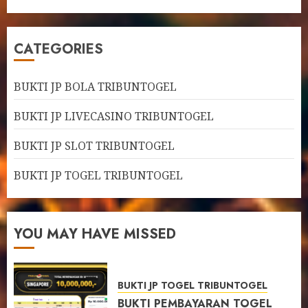
CATEGORIES
BUKTI JP BOLA TRIBUNTOGEL
BUKTI JP LIVECASINO TRIBUNTOGEL
BUKTI JP SLOT TRIBUNTOGEL
BUKTI JP TOGEL TRIBUNTOGEL
YOU MAY HAVE MISSED
BUKTI JP TOGEL TRIBUNTOGEL
BUKTI PEMBAYARAN TOGEL