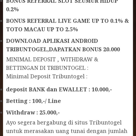
BONUS REFERRAL SLOT SEUMUR HIDUP
0.2%
BONUS REFERRAL LIVE GAME UP TO 0.1% &
TOTO MACAU UP TO 2.5%
DOWNLOAD APLIKASI ANDROID
TRIBUNTOGEL,DAPATKAN BONUS 20.000
MINIMAL DEPOSIT , WITHDRAW &
BETTINGAN DI TRIBUNTOGEL :
Minimal Deposit Tribuntogel :
deposit BANK dan EWALLET : 10.000,-
Betting : 100,-/ Line
Withdraw : 25.000,-
Ayo segera bergabung di situs Tribuntogel
untuk merasakan uang tunai dengan jumlah