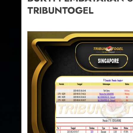
TRIBUNTOGEL