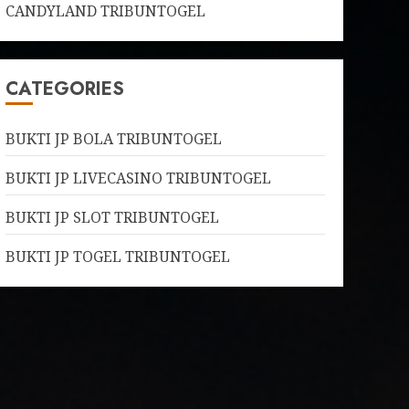
CANDYLAND TRIBUNTOGEL
CATEGORIES
BUKTI JP BOLA TRIBUNTOGEL
BUKTI JP LIVECASINO TRIBUNTOGEL
BUKTI JP SLOT TRIBUNTOGEL
BUKTI JP TOGEL TRIBUNTOGEL