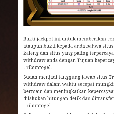
Bukti jackpot ini untuk memberikan c
ataupun bukti kepada anda bahwa situ
kaleng dan situs yang paling terpercay
withdraw anda dengan Tujuan kepercay
Tribuntogel.
Sudah menjadi tanggung jawab situs T
withdraw dalam waktu secepat mungki
bermain dan meningkatkan kepercayaan
dilakukan hitungan detik dan ditransfer
Tribuntogel.