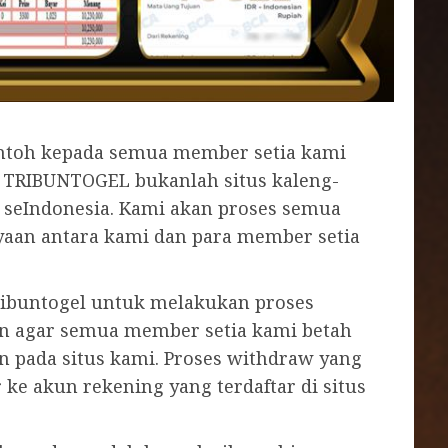
ontoh kepada semua member setia kami
s TRIBUNTOGEL bukanlah situs kaleng-
a seIndonesia. Kami akan proses semua
aan antara kami dan para member setia
ribuntogel untuk melakukan proses
n agar semua member setia kami betah
 pada situs kami. Proses withdraw yang
 ke akun rekening yang terdaftar di situs