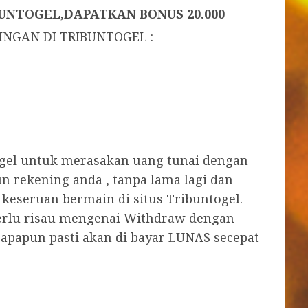
UNTOGEL,DAPATKAN BONUS 20.000
INGAN DI TRIBUNTOGEL :
ogel untuk merasakan uang tunai dengan
n rekening anda , tanpa lama lagi dan
keseruan bermain di situs Tribuntogel.
perlu risau mengenai Withdraw dengan
apapun pasti akan di bayar LUNAS secepat