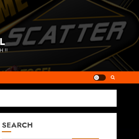
L
 !!
SEARCH