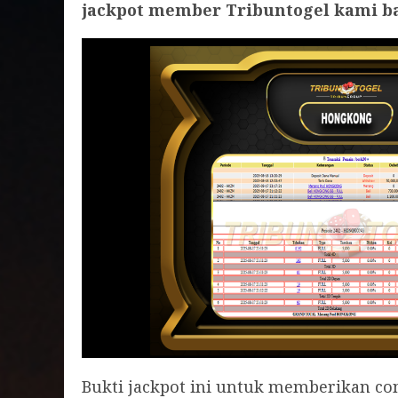
jackpot member Tribuntogel kami ba
Bukti jackpot ini untuk memberikan c