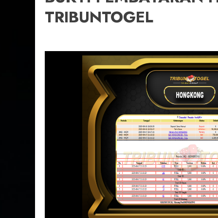
TRIBUNTOGEL