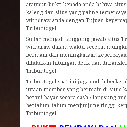
ataupun bukti kepada anda bahwa situ
kaleng dan situs yang paling terpercay
withdraw anda dengan Tujuan kepercay
Tribuntogel.
Sudah menjadi tanggung jawab situs T
withdraw dalam waktu secepat mungki
bermain dan meningkatkan kepercayaan
dilakukan hitungan detik dan ditransfer
Tribuntogel.
Tribuntogel saat ini juga sudah berke
jutaan member yang bermain di situs k
berani bayar secara cash / langsung a
bertahun-tahun menjunjung tinggi ker
Tribuntogel.