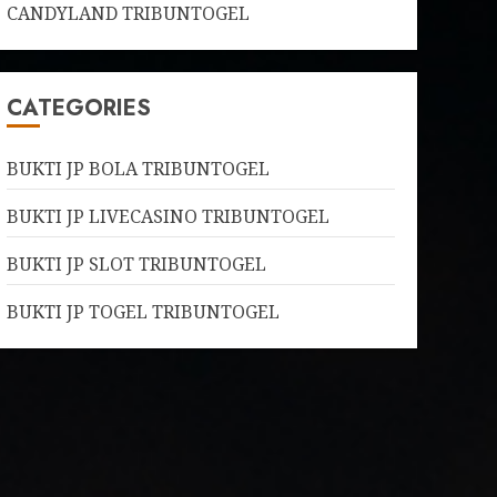
CANDYLAND TRIBUNTOGEL
CATEGORIES
BUKTI JP BOLA TRIBUNTOGEL
BUKTI JP LIVECASINO TRIBUNTOGEL
BUKTI JP SLOT TRIBUNTOGEL
BUKTI JP TOGEL TRIBUNTOGEL