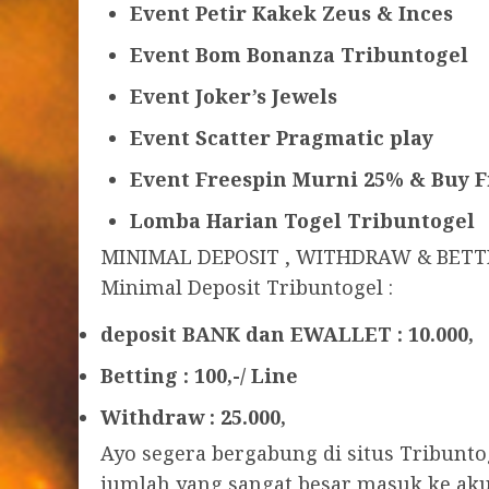
Event Petir Kakek Zeus & Inces
Event Bom Bonanza Tribuntogel
Event Joker’s Jewels
Event Scatter Pragmatic play
Event Freespin Murni 25% & Buy F
Lomba Harian Togel Tribuntogel
MINIMAL DEPOSIT , WITHDRAW & BETT
Minimal Deposit Tribuntogel :
deposit BANK dan EWALLET : 10.000,
Betting : 100,-/ Line
Withdraw : 25.000,
Ayo segera bergabung di situs Tribunt
jumlah yang sangat besar masuk ke aku