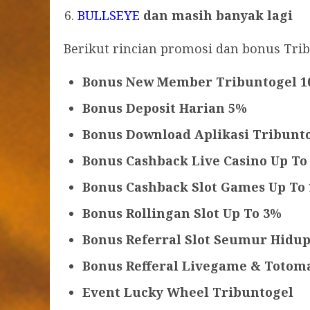
BULLSEYE
dan masih banyak lagi
Berikut rincian promosi dan bonus Tribu
Bonus New Member Tribuntogel 
Bonus Deposit Harian 5%
Bonus Download Aplikasi Tribunt
Bonus Cashback Live Casino Up To
Bonus Cashback Slot Games Up To
Bonus Rollingan Slot Up To 3%
Bonus Referral Slot Seumur Hidup
Bonus Refferal Livegame & Totom
Event Lucky Wheel Tribuntogel