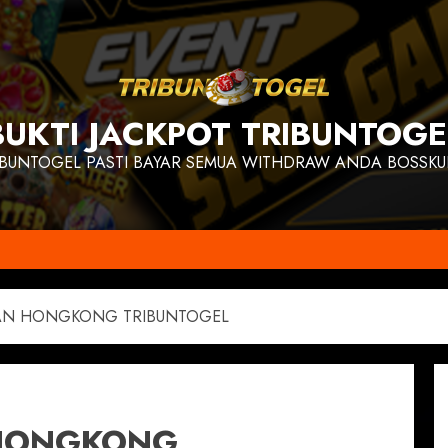
BUKTI JACKPOT TRIBUNTOGE
IBUNTOGEL PASTI BAYAR SEMUA WITHDRAW ANDA BOSSKUH
RAN HONGKONG TRIBUNTOGEL
 HONGKONG