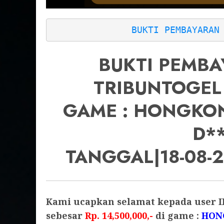
BUKTI PEMBAYARAN
BUKTI PEMBA
TRIBUNTOGEL R
GAME : HONGKONG
D
*
TANGGAL|18-08-2
Kami ucapkan selamat kepada user I
sebesar
Rp. 14,500,000,-
di game :
HON