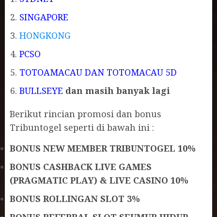
SINGAPORE
HONGKONG
PCSO
TOTOAMACAU DAN TOTOMACAU 5D
BULLSEYE
dan masih banyak lagi
Berikut rincian promosi dan bonus
Tribuntogel seperti di bawah ini :
BONUS NEW MEMBER TRIBUNTOGEL 10%
BONUS CASHBACK LIVE GAMES
(PRAGMATIC PLAY) & LIVE CASINO 10%
BONUS ROLLINGAN SLOT 3%