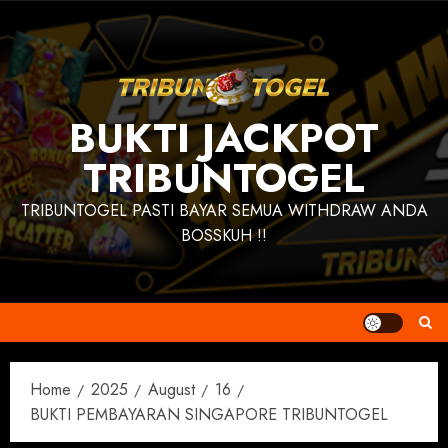
Skip
to
content
BUKTI JACKPOT
TRIBUNTOGEL
TRIBUNTOGEL PASTI BAYAR SEMUA WITHDRAW ANDA
BOSSKUH !!
Home
2025
August
16
BUKTI PEMBAYARAN SINGAPORE TRIBUNTOGEL