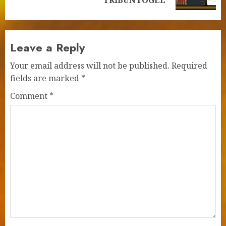
post:
TRIBUNTOGEL
Leave a Reply
Your email address will not be published.
Required
fields are marked
*
Comment
*