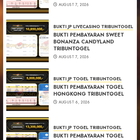
AUGUST 7, 2026
BUKTI JP LIVECASINO TRIBUNTOGEL
BUKTI PEMBAYARAN SWEET
BONANZA CANDYLAND
TRIBUNTOGEL
AUGUST 7, 2026
BUKTI JP TOGEL TRIBUNTOGEL
BUKTI PEMBAYARAN TOGEL
HONGKONG TRIBUNTOGEL
AUGUST 6, 2026
BUKTI JP TOGEL TRIBUNTOGEL
BUKTI PEMBAYARAN TOGEL