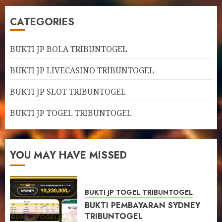
CATEGORIES
BUKTI JP BOLA TRIBUNTOGEL
BUKTI JP LIVECASINO TRIBUNTOGEL
BUKTI JP SLOT TRIBUNTOGEL
BUKTI JP TOGEL TRIBUNTOGEL
YOU MAY HAVE MISSED
BUKTI JP TOGEL TRIBUNTOGEL
BUKTI PEMBAYARAN SYDNEY
TRIBUNTOGEL