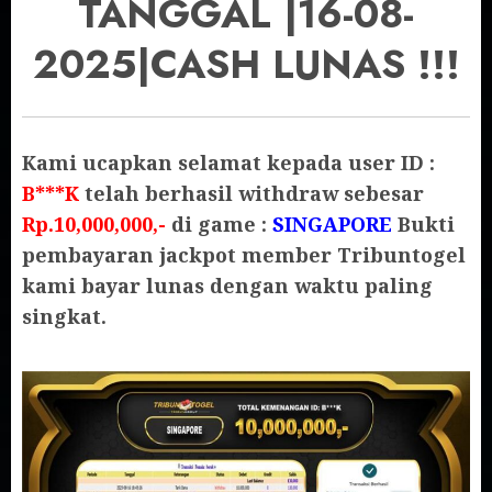
TANGGAL |16-08-
2025|CASH LUNAS !!!
Kami ucapkan selamat kepada user ID :
B***K
telah berhasil withdraw sebesar
Rp.10,000,000,-
di game :
SINGAPORE
Bukti
pembayaran jackpot member Tribuntogel
kami bayar lunas dengan waktu paling
singkat.