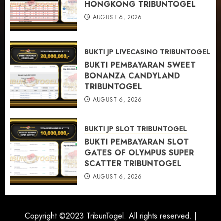
HONGKONG TRIBUNTOGEL
AUGUST 6, 2026
BUKTI JP LIVECASINO TRIBUNTOGEL
BUKTI PEMBAYARAN SWEET
BONANZA CANDYLAND
TRIBUNTOGEL
AUGUST 6, 2026
BUKTI JP SLOT TRIBUNTOGEL
BUKTI PEMBAYARAN SLOT
GATES OF OLYMPUS SUPER
SCATTER TRIBUNTOGEL
AUGUST 6, 2026
Copyright ©2023 TribunTogel. All rights reserved.
|