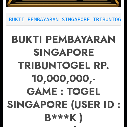
BUKTI PEMBAYARAN SINGAPORE TRIBUNTOGE
BUKTI PEMBAYARAN
SINGAPORE
TRIBUNTOGEL RP.
10,000,000,-
GAME : TOGEL
SINGAPORE (USER ID :
B
***K
)