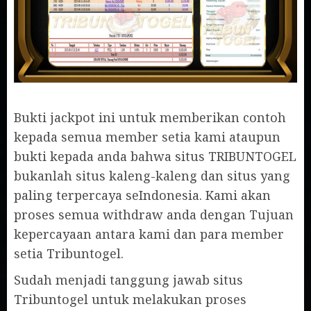
Bukti jackpot ini untuk memberikan contoh
kepada semua member setia kami ataupun
bukti kepada anda bahwa situs TRIBUNTOGEL
bukanlah situs kaleng-kaleng dan situs yang
paling terpercaya seIndonesia. Kami akan
proses semua withdraw anda dengan Tujuan
kepercayaan antara kami dan para member
setia Tribuntogel.
Sudah menjadi tanggung jawab situs
Tribuntogel untuk melakukan proses