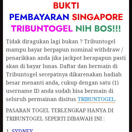
BUKTI
PEMBAYARAN
SINGAPORE
TRIBUNTOGEL
NIH BOS!!!
Tidak diragukan lagi bukan ? Tribuntogel
mampu bayar berpapun nominal withdraw /
penarikkan anda jika jackpot berapapun pasti
akan di bayar lunas. Daftar dan bermain di
Tribuntogel secepatnya dikarenakan hadiah
besar menanti anda, cukup dengan satu (1)
username ID anda sudah bisa bermain di
seluruh permainan disitus
TRIBUNTOGEL
.
PASARAN TOGEL TERLENGKAP HANYA DI
TRIBUNTOGEL SEPERTI DIBAWAH INI :
SYDNEY