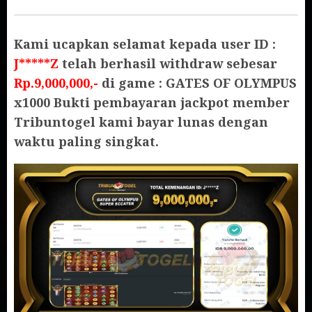
Kami ucapkan selamat kepada user ID :
J*****Z
telah berhasil withdraw sebesar
Rp.9,000,000,-
di game : GATES OF OLYMPUS
x1000 Bukti pembayaran jackpot member
Tribuntogel kami bayar lunas dengan
waktu paling singkat.