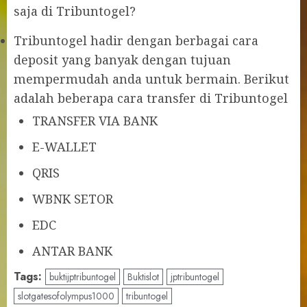
saja di Tribuntogel?
Tribuntogel hadir dengan berbagai cara
deposit yang banyak dengan tujuan
mempermudah anda untuk bermain. Berikut
adalah beberapa cara transfer di Tribuntogel
TRANSFER VIA BANK
E-WALLET
QRIS
WBNK SETOR
EDC
ANTAR BANK
Tags:
buktijptribuntogel
Buktislot
jptribuntogel
slotgatesofolympus1000
tribuntogel