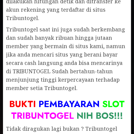
dilakukan hitungan detik dan ditransfer ke
akun rekening yang terdaftar di situs
Tribuntogel.
Tribuntogel saat ini juga sudah berkembang
dan sudah banyak ribuan hingga jutaan
member yang bermain di situs kami, namun
jika anda mencari situs yang berani bayar
secara cash langsung anda bisa mencarinya
di TRIBUNTOGEL Sudah bertahun-tahun
menjunjung tinggi kerpercayaan terhadap
member setia Tribuntogel.
BUKTI
PEMBAYARAN
SLOT
TRIBUNTOGEL
NIH BOS!!!
Tidak diragukan lagi bukan ? Tribuntogel