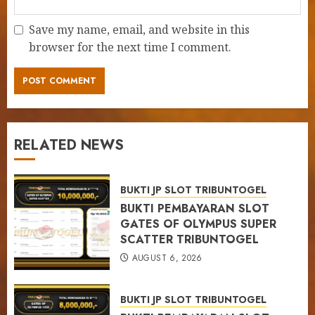
Save my name, email, and website in this
browser for the next time I comment.
RELATED NEWS
BUKTI JP SLOT TRIBUNTOGEL
BUKTI PEMBAYARAN SLOT
GATES OF OLYMPUS SUPER
SCATTER TRIBUNTOGEL
AUGUST 6, 2026
BUKTI JP SLOT TRIBUNTOGEL