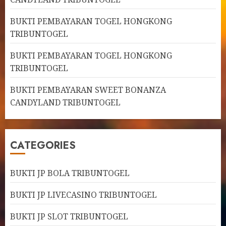
BUKTI PEMBAYARAN TOGEL HONGKONG
TRIBUNTOGEL
BUKTI PEMBAYARAN TOGEL HONGKONG
TRIBUNTOGEL
BUKTI PEMBAYARAN SWEET BONANZA
CANDYLAND TRIBUNTOGEL
CATEGORIES
BUKTI JP BOLA TRIBUNTOGEL
BUKTI JP LIVECASINO TRIBUNTOGEL
BUKTI JP SLOT TRIBUNTOGEL