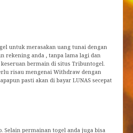
ogel untuk merasakan uang tunai dengan
n rekening anda , tanpa lama lagi dan
keseruan bermain di situs Tribuntogel.
perlu risau mengenai Withdraw dengan
apapun pasti akan di bayar LUNAS secepat
. Selain permainan togel anda juga bisa