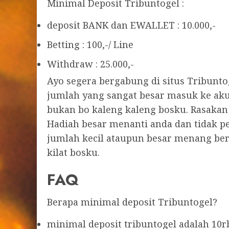
Minimal Deposit Tribuntogel :
deposit BANK dan EWALLET : 10.000,-
Betting : 100,-/ Line
Withdraw : 25.000,-
Ayo segera bergabung di situs Tribunt
jumlah yang sangat besar masuk ke aku
bukan bo kaleng kaleng bosku. Rasakan 
Hadiah besar menanti anda dan tidak 
jumlah kecil ataupun besar menang ber
kilat bosku.
FAQ
Berapa minimal deposit Tribuntogel?
minimal deposit tribuntogel adalah 10rb