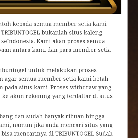
ontoh kepada semua member setia kami
s TRIBUNTOGEL bukanlah situs kaleng-
a seIndonesia. Kami akan proses semua
aan antara kami dan para member setia
ribuntogel untuk melakukan proses
n agar semua member setia kami betah
 pada situs kami. Proses withdraw yang
 ke akun rekening yang terdaftar di situs
mbang dan sudah banyak ribuan hingga
ami, namun jika anda mencari situs yang
da bisa mencarinya di TRIBUNTOGEL Sudah