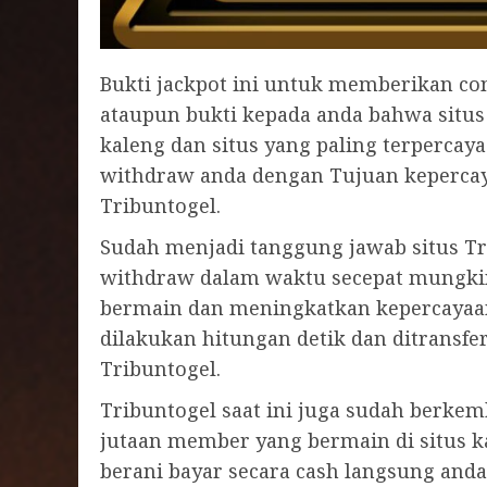
Bukti jackpot ini untuk memberikan c
ataupun bukti kepada anda bahwa situ
kaleng dan situs yang paling terpercay
withdraw anda dengan Tujuan kepercay
Tribuntogel.
Sudah menjadi tanggung jawab situs T
withdraw dalam waktu secepat mungki
bermain dan meningkatkan kepercayaan
dilakukan hitungan detik dan ditransfer
Tribuntogel.
Tribuntogel saat ini juga sudah berke
jutaan member yang bermain di situs k
berani bayar secara cash langsung an