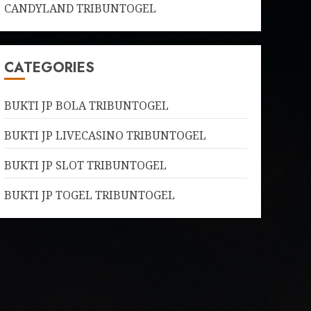
CANDYLAND TRIBUNTOGEL
CATEGORIES
BUKTI JP BOLA TRIBUNTOGEL
BUKTI JP LIVECASINO TRIBUNTOGEL
BUKTI JP SLOT TRIBUNTOGEL
BUKTI JP TOGEL TRIBUNTOGEL