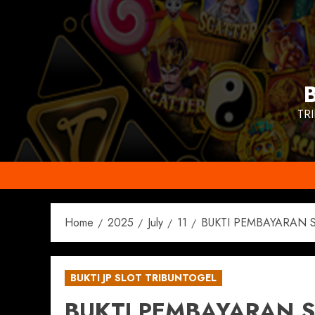
Skip
to
content
TR
Home
2025
July
11
BUKTI PEMBAYARAN 
BUKTI JP SLOT TRIBUNTOGEL
BUKTI PEMBAYARAN S