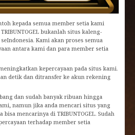
ontoh kepada semua member setia kami
s TRIBUNTOGEL bukanlah situs kaleng-
a seIndonesia. Kami akan proses semua
aan antara kami dan para member setia
meningkatkan kepercayaan pada situs kami.
an detik dan ditransfer ke akun rekening
mbang dan sudah banyak ribuan hingga
ami, namun jika anda mencari situs yang
nda bisa mencarinya di TRIBUNTOGEL. Sudah
percayaan terhadap member setia