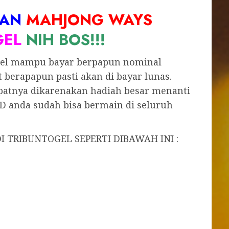
RAN
MAHJONG WAYS
GEL
NIH BOS!!!
ogel mampu bayar berpapun nominal
 berapapun pasti akan di bayar lunas.
epatnya dikarenakan hadiah besar menanti
ID anda sudah bisa bermain di seluruh
 TRIBUNTOGEL SEPERTI DIBAWAH INI :