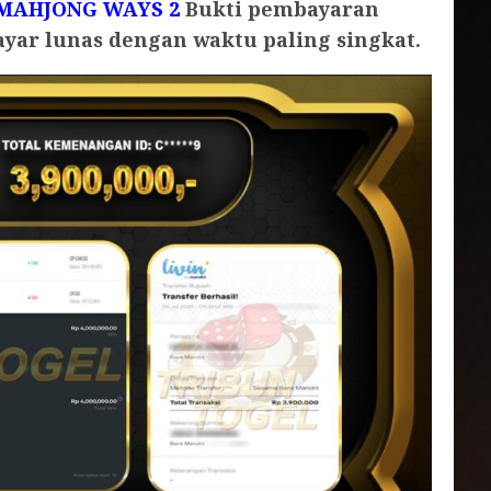
MAHJONG WAYS 2
Bukti pembayaran
yar lunas dengan waktu paling singkat.