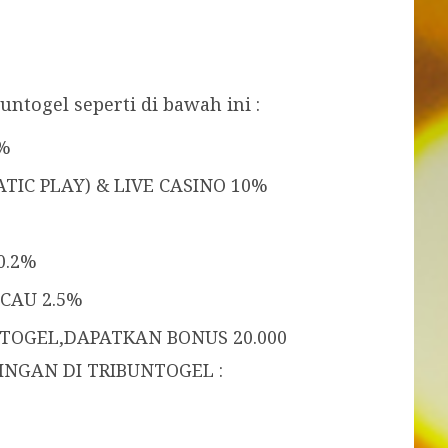
ntogel seperti di bawah ini :
%
IC PLAY) & LIVE CASINO 10%
0.2%
CAU 2.5%
TOGEL,DAPATKAN BONUS 20.000
INGAN DI TRIBUNTOGEL :