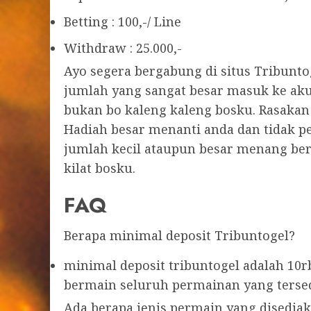
Betting : 100,-/ Line
Withdraw : 25.000,-
Ayo segera bergabung di situs Tribunt
jumlah yang sangat besar masuk ke aku
bukan bo kaleng kaleng bosku. Rasakan 
Hadiah besar menanti anda dan tidak 
jumlah kecil ataupun besar menang ber
kilat bosku.
FAQ
Berapa minimal deposit Tribuntogel?
minimal deposit tribuntogel adalah 10rb
bermain seluruh permainan yang tersed
Ada berapa jenis permain yang disedia