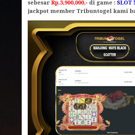
sebesar
Rp.3,900,000,-
di game :
SLOT 
jackpot member Tribuntogel kami ba