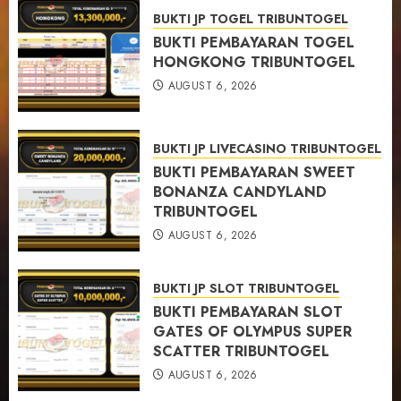
BUKTI JP TOGEL TRIBUNTOGEL
BUKTI PEMBAYARAN TOGEL
HONGKONG TRIBUNTOGEL
AUGUST 6, 2026
BUKTI JP LIVECASINO TRIBUNTOGEL
BUKTI PEMBAYARAN SWEET
BONANZA CANDYLAND
TRIBUNTOGEL
AUGUST 6, 2026
BUKTI JP SLOT TRIBUNTOGEL
BUKTI PEMBAYARAN SLOT
GATES OF OLYMPUS SUPER
SCATTER TRIBUNTOGEL
AUGUST 6, 2026