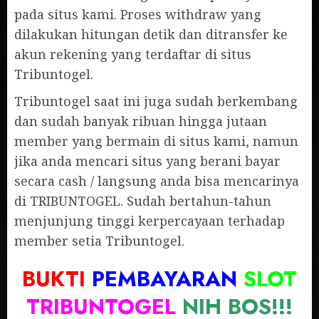
pada situs kami. Proses withdraw yang
dilakukan hitungan detik dan ditransfer ke
akun rekening yang terdaftar di situs
Tribuntogel.
Tribuntogel saat ini juga sudah berkembang
dan sudah banyak ribuan hingga jutaan
member yang bermain di situs kami, namun
jika anda mencari situs yang berani bayar
secara cash / langsung anda bisa mencarinya
di TRIBUNTOGEL. Sudah bertahun-tahun
menjunjung tinggi kerpercayaan terhadap
member setia Tribuntogel.
BUKTI
PEMBAYARAN
SLOT
TRIBUNTOGEL
NIH BOS!!!