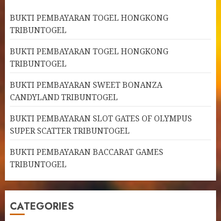
BUKTI PEMBAYARAN TOGEL HONGKONG
TRIBUNTOGEL
BUKTI PEMBAYARAN TOGEL HONGKONG
TRIBUNTOGEL
BUKTI PEMBAYARAN SWEET BONANZA
CANDYLAND TRIBUNTOGEL
BUKTI PEMBAYARAN SLOT GATES OF OLYMPUS
SUPER SCATTER TRIBUNTOGEL
BUKTI PEMBAYARAN BACCARAT GAMES
TRIBUNTOGEL
CATEGORIES