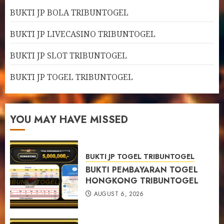
BUKTI JP BOLA TRIBUNTOGEL
BUKTI JP LIVECASINO TRIBUNTOGEL
BUKTI JP SLOT TRIBUNTOGEL
BUKTI JP TOGEL TRIBUNTOGEL
YOU MAY HAVE MISSED
BUKTI JP TOGEL TRIBUNTOGEL
BUKTI PEMBAYARAN TOGEL
HONGKONG TRIBUNTOGEL
AUGUST 6, 2026