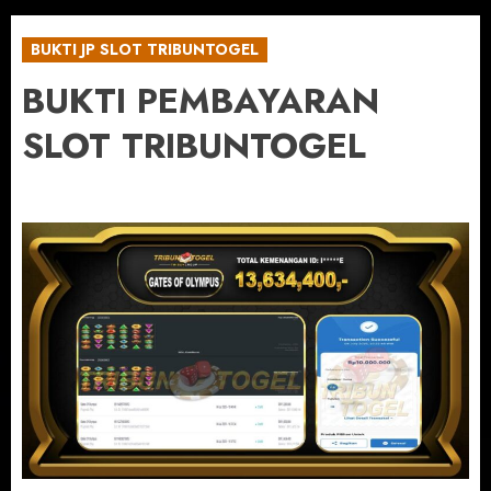
BUKTI JP SLOT TRIBUNTOGEL
BUKTI PEMBAYARAN
SLOT TRIBUNTOGEL