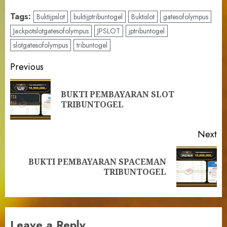
Tags:
Buktijpslot
buktijptribuntogel
Buktislot
gatesofolympus
Jackpotslotgatesofolympus
JPSLOT
jptribuntogel
slotgatesofolympus
tribuntogel
Post
Previous
navigation
BUKTI PEMBAYARAN SLOT
Pr
TRIBUNTOGEL
po
Next
BUKTI PEMBAYARAN SPACEMAN
Next
TRIBUNTOGEL
post:
Leave a Reply