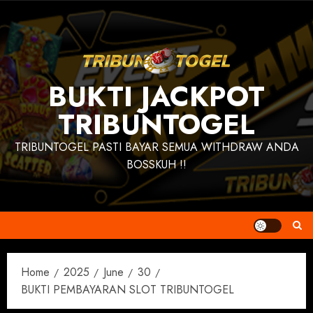
Skip
to
content
BUKTI JACKPOT
TRIBUNTOGEL
TRIBUNTOGEL PASTI BAYAR SEMUA WITHDRAW ANDA
BOSSKUH !!
Home
2025
June
30
BUKTI PEMBAYARAN SLOT TRIBUNTOGEL