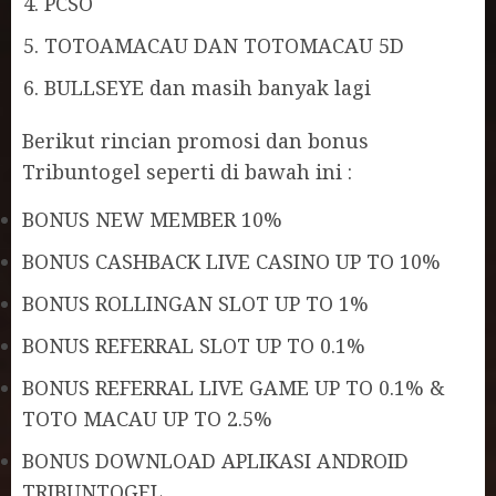
PCSO
TOTOAMACAU DAN TOTOMACAU 5D
BULLSEYE dan masih banyak lagi
Berikut rincian promosi dan bonus
Tribuntogel seperti di bawah ini :
BONUS NEW MEMBER 10%
BONUS CASHBACK LIVE CASINO UP TO 10%
BONUS ROLLINGAN SLOT UP TO 1%
BONUS REFERRAL SLOT UP TO 0.1%
BONUS REFERRAL LIVE GAME UP TO 0.1% &
TOTO MACAU UP TO 2.5%
BONUS DOWNLOAD APLIKASI ANDROID
TRIBUNTOGEL