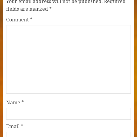
Your email address will not be published.
Required
fields are marked
*
Comment
*
Name
*
Email
*