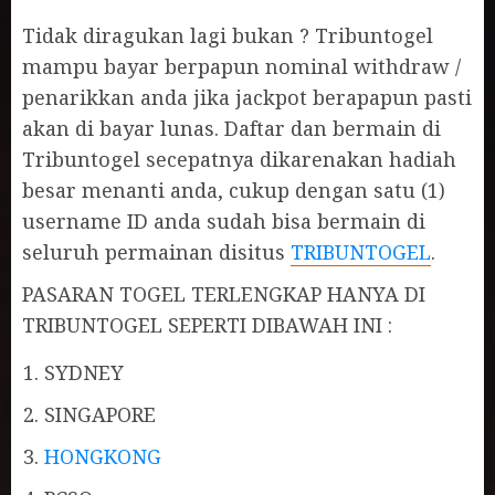
Tidak diragukan lagi bukan ? Tribuntogel
mampu bayar berpapun nominal withdraw /
penarikkan anda jika jackpot berapapun pasti
akan di bayar lunas. Daftar dan bermain di
Tribuntogel secepatnya dikarenakan hadiah
besar menanti anda, cukup dengan satu (1)
username ID anda sudah bisa bermain di
seluruh permainan disitus
TRIBUNTOGEL
.
PASARAN TOGEL TERLENGKAP HANYA DI
TRIBUNTOGEL SEPERTI DIBAWAH INI :
SYDNEY
SINGAPORE
HONGKONG