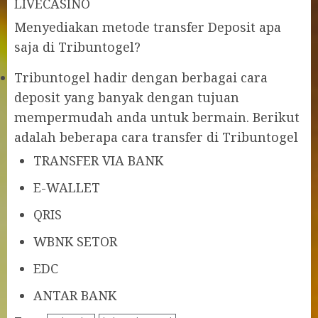
LIVECASINO
Menyediakan metode transfer Deposit apa
saja di Tribuntogel?
Tribuntogel hadir dengan berbagai cara
deposit yang banyak dengan tujuan
mempermudah anda untuk bermain. Berikut
adalah beberapa cara transfer di Tribuntogel
TRANSFER VIA BANK
E-WALLET
QRIS
WBNK SETOR
EDC
ANTAR BANK