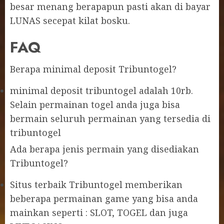
besar menang berapapun pasti akan di bayar
LUNAS secepat kilat bosku.
FAQ
Berapa minimal deposit Tribuntogel?
minimal deposit tribuntogel adalah 10rb.
Selain permainan togel anda juga bisa
bermain seluruh permainan yang tersedia di
tribuntogel
Ada berapa jenis permain yang disediakan
Tribuntogel?
Situs terbaik Tribuntogel memberikan
beberapa permainan game yang bisa anda
mainkan seperti : SLOT, TOGEL dan juga