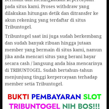
pada situs kami. Proses withdraw yang
dilakukan hitungan detik dan ditransfer ke
akun rekening yang terdaftar di situs
Tribuntogel.
Tribuntogel saat ini juga sudah berkembang
dan sudah banyak ribuan hingga jutaan
member yang bermain di situs kami, namun
jika anda mencari situs yang berani bayar
secara cash / langsung anda bisa mencarinya
di TRIBUNTOGEL. Sudah bertahun-tahun
menjunjung tinggi kerpercayaan terhadap
member setia Tribuntogel.
BUKTI
PEMBAYARAN
SLOT
TRIBUNTOGEL
NIH BOS!!!