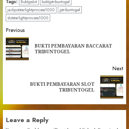
Tags:
Buktijpslot
buktijptribuntogel
jackpotstarlightprincess1000
jptribuntogel
slotstarlightprincess1000
Post
Previous
navigation
BUKTI PEMBAYARAN BACCARAT
Pr
TRIBUNTOGEL
po
Next
BUKTI PEMBAYARAN SLOT
Next
TRIBUNTOGEL
post:
Leave a Reply