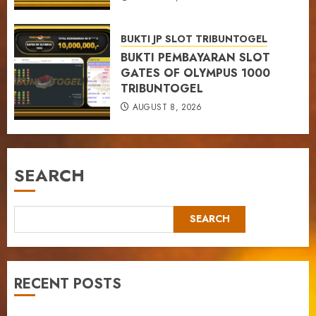
BUKTI JP SLOT TRIBUNTOGEL
BUKTI PEMBAYARAN SLOT
GATES OF OLYMPUS 1000
TRIBUNTOGEL
AUGUST 8, 2026
SEARCH
SEARCH
RECENT POSTS