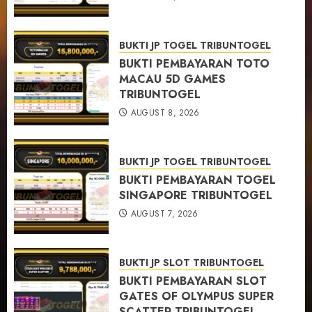
BUKTI JP TOGEL TRIBUNTOGEL
BUKTI PEMBAYARAN TOTO
MACAU 5D GAMES
TRIBUNTOGEL
AUGUST 8, 2026
BUKTI JP TOGEL TRIBUNTOGEL
BUKTI PEMBAYARAN TOGEL
SINGAPORE TRIBUNTOGEL
AUGUST 7, 2026
BUKTI JP SLOT TRIBUNTOGEL
BUKTI PEMBAYARAN SLOT
GATES OF OLYMPUS SUPER
SCATTER TRIBUNTOGEL