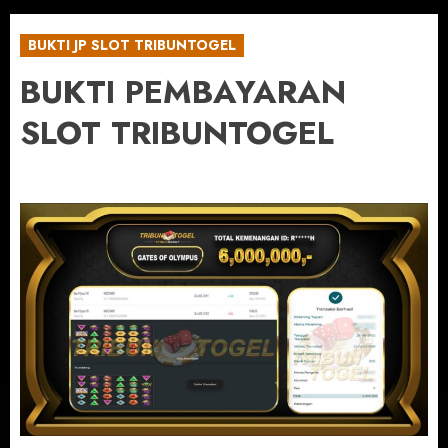
BUKTI JP SLOT TRIBUNTOGEL
BUKTI PEMBAYARAN
SLOT TRIBUNTOGEL