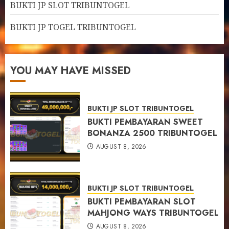
BUKTI JP SLOT TRIBUNTOGEL
BUKTI JP TOGEL TRIBUNTOGEL
YOU MAY HAVE MISSED
BUKTI JP SLOT TRIBUNTOGEL
BUKTI PEMBAYARAN SWEET
BONANZA 2500 TRIBUNTOGEL
AUGUST 8, 2026
BUKTI JP SLOT TRIBUNTOGEL
BUKTI PEMBAYARAN SLOT
MAHJONG WAYS TRIBUNTOGEL
AUGUST 8, 2026