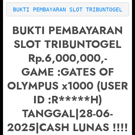
BUKTI PEMBAYARAN SLOT TRIBUNTOGEL
BUKTI PEMBAYARAN
SLOT TRIBUNTOGEL
Rp.6,000,000,-
GAME :GATES OF
OLYMPUS x1000 (USER
ID :R*****H)
TANGGAL|28-06-
2025|CASH LUNAS !!!!