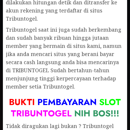
dilakukan hitungan detik dan ditransfer ke
akun rekening yang terdaftar di situs
Tribuntogel.
Tribuntogel saat ini juga sudah berkembang
dan sudah banyak ribuan hingga jutaan
member yang bermain di situs kami, namun
jika anda mencari situs yang berani bayar
secara cash langsung anda bisa mencarinya
di TRIBUNTOGEL Sudah bertahun-tahun
menjunjung tinggi kerpercayaan terhadap
member setia Tribuntogel.
BUKTI
PEMBAYARAN
SLOT
TRIBUNTOGEL
NIH BOS!!!
Tidak diragukan lagi bukan ? Tribuntogel