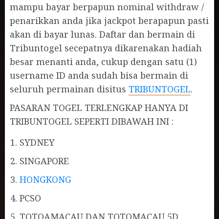
mampu bayar berpapun nominal withdraw /
penarikkan anda jika jackpot berapapun pasti
akan di bayar lunas. Daftar dan bermain di
Tribuntogel secepatnya dikarenakan hadiah
besar menanti anda, cukup dengan satu (1)
username ID anda sudah bisa bermain di
seluruh permainan disitus
TRIBUNTOGEL
.
PASARAN TOGEL TERLENGKAP HANYA DI
TRIBUNTOGEL SEPERTI DIBAWAH INI :
SYDNEY
SINGAPORE
HONGKONG
PCSO
TOTOAMACAU DAN TOTOMACAU 5D