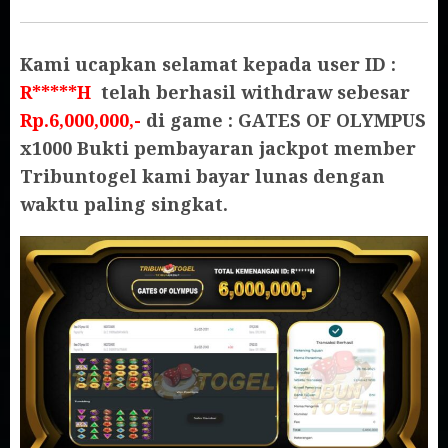
Kami ucapkan selamat kepada user ID :
R*****H
telah berhasil withdraw sebesar
Rp.6,000,000,-
di game : GATES OF OLYMPUS
x1000 Bukti pembayaran jackpot member
Tribuntogel kami bayar lunas dengan
waktu paling singkat.