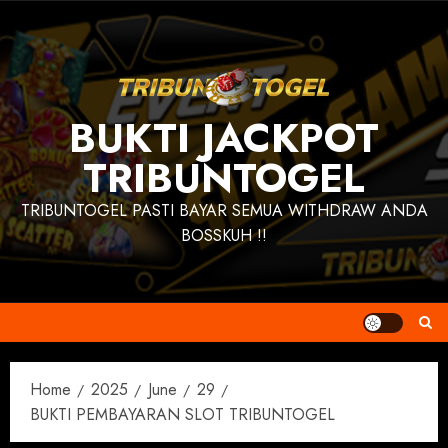
Skip
to
content
BUKTI JACKPOT
TRIBUNTOGEL
TRIBUNTOGEL PASTI BAYAR SEMUA WITHDRAW ANDA
BOSSKUH !!
Home
2025
June
29
BUKTI PEMBAYARAN SLOT TRIBUNTOGEL