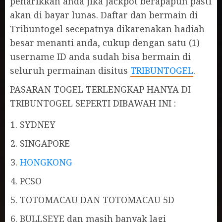
penarikkan anda jika jackpot berapapun pasti
akan di bayar lunas. Daftar dan bermain di
Tribuntogel secepatnya dikarenakan hadiah
besar menanti anda, cukup dengan satu (1)
username ID anda sudah bisa bermain di
seluruh permainan disitus
TRIBUNTOGEL
.
PASARAN TOGEL TERLENGKAP HANYA DI
TRIBUNTOGEL SEPERTI DIBAWAH INI :
SYDNEY
SINGAPORE
HONGKONG
PCSO
TOTOMACAU DAN TOTOMACAU 5D
BULLSEYE dan masih banyak lagi