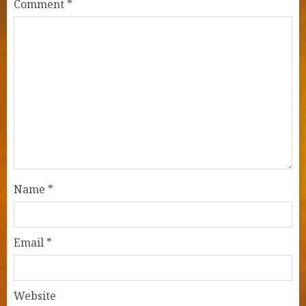
Comment
*
Name
*
Email
*
Website