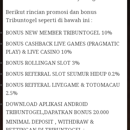
Berikut rincian promosi dan bonus
Tribuntogel seperti di bawah ini :
BONUS NEW MEMBER TRIBUNTOGEL 10%
BONUS CASHBACK LIVE GAMES (PRAGMATIC
PLAY) & LIVE CASINO 10%
BONUS ROLLINGAN SLOT 3%
BONUS REFERRAL SLOT SEUMUR HIDUP 0.2%
BONUS REFFERAL LIVEGAME & TOTOMACAU
2.5%
DOWNLOAD APLIKASI ANDROID
TRIBUNTOGEL,DAPATKAN BONUS 20.000
MINIMAL DEPOSIT , WITHDRAW &
BETTINGAN DI TRIBUNTOGEL :