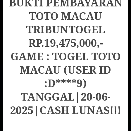
BUKTI PEMBAYARAN
TOTO MACAU
TRIBUNTOGEL
RP.19,475,000,-
GAME : TOGEL TOTO
MACAU (USER ID
:D****9)
TANGGAL|20-06-
2025|CASH LUNAS!!!