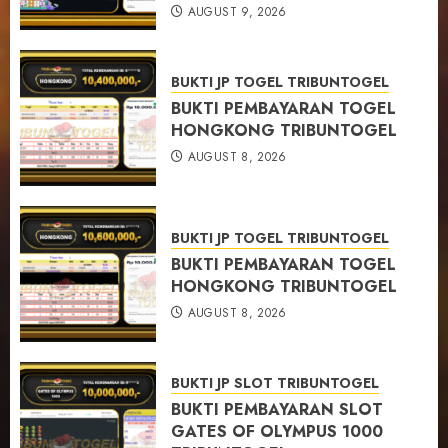
AUGUST 9, 2026
BUKTI JP TOGEL TRIBUNTOGEL
BUKTI PEMBAYARAN TOGEL
HONGKONG TRIBUNTOGEL
AUGUST 8, 2026
BUKTI JP TOGEL TRIBUNTOGEL
BUKTI PEMBAYARAN TOGEL
HONGKONG TRIBUNTOGEL
AUGUST 8, 2026
BUKTI JP SLOT TRIBUNTOGEL
BUKTI PEMBAYARAN SLOT
GATES OF OLYMPUS 1000