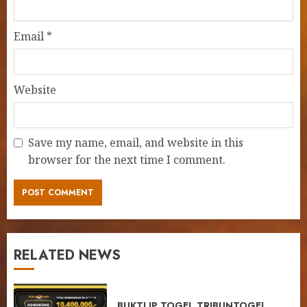
Email
*
Website
Save my name, email, and website in this
browser for the next time I comment.
RELATED NEWS
BUKTI JP TOGEL TRIBUNTOGEL