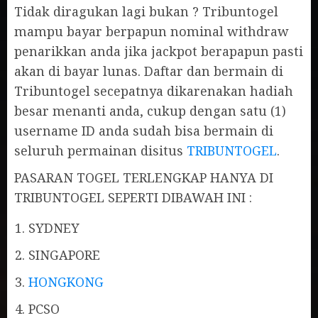
Tidak diragukan lagi bukan ? Tribuntogel
mampu bayar berpapun nominal withdraw
penarikkan anda jika jackpot berapapun pasti
akan di bayar lunas. Daftar dan bermain di
Tribuntogel secepatnya dikarenakan hadiah
besar menanti anda, cukup dengan satu (1)
username ID anda sudah bisa bermain di
seluruh permainan disitus
TRIBUNTOGEL
.
PASARAN TOGEL TERLENGKAP HANYA DI
TRIBUNTOGEL SEPERTI DIBAWAH INI :
SYDNEY
SINGAPORE
HONGKONG
PCSO