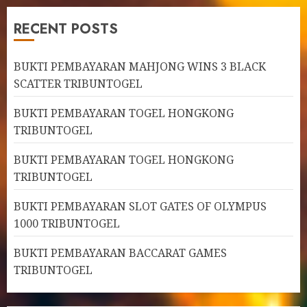
RECENT POSTS
BUKTI PEMBAYARAN MAHJONG WINS 3 BLACK
SCATTER TRIBUNTOGEL
BUKTI PEMBAYARAN TOGEL HONGKONG
TRIBUNTOGEL
BUKTI PEMBAYARAN TOGEL HONGKONG
TRIBUNTOGEL
BUKTI PEMBAYARAN SLOT GATES OF OLYMPUS
1000 TRIBUNTOGEL
BUKTI PEMBAYARAN BACCARAT GAMES
TRIBUNTOGEL