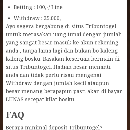
Betting : 100,-/ Line
Withdraw : 25.000,
Ayo segera bergabung di situs Tribuntogel
untuk merasakan uang tunai dengan jumlah
yang sangat besar masuk ke akun rekening
anda , tanpa lama lagi dan bukan bo kaleng
kaleng bosku. Rasakan keseruan bermain di
situs Tribuntogel. Hadiah besar menanti
anda dan tidak perlu risau mengenai
Withdraw dengan jumlah kecil ataupun
besar menang berapapun pasti akan di bayar
LUNAS secepat kilat bosku.
FAQ
Berapa minimal deposit Tribuntogel?