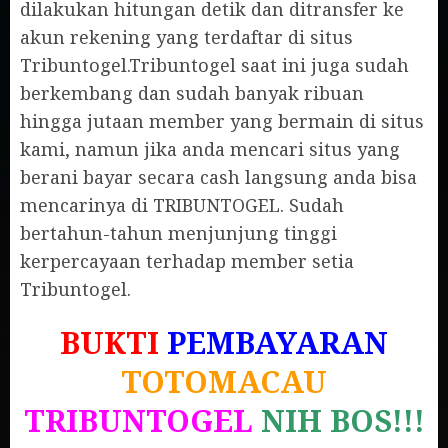
dilakukan hitungan detik dan ditransfer ke
akun rekening yang terdaftar di situs
Tribuntogel.Tribuntogel saat ini juga sudah
berkembang dan sudah banyak ribuan
hingga jutaan member yang bermain di situs
kami, namun jika anda mencari situs yang
berani bayar secara cash langsung anda bisa
mencarinya di TRIBUNTOGEL. Sudah
bertahun-tahun menjunjung tinggi
kerpercayaan terhadap member setia
Tribuntogel.
BUKTI
PEMBAYARAN
TOTOMACAU
TRIBUNTOGEL
NIH BOS!!!