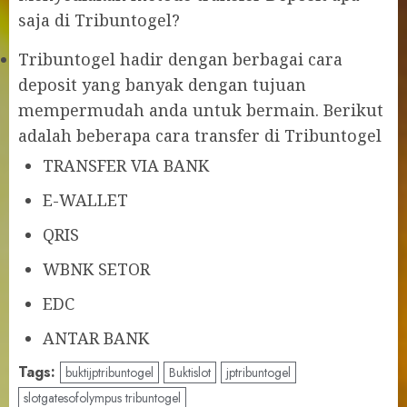
saja di Tribuntogel?
Tribuntogel hadir dengan berbagai cara
deposit yang banyak dengan tujuan
mempermudah anda untuk bermain. Berikut
adalah beberapa cara transfer di Tribuntogel
TRANSFER VIA BANK
E-WALLET
QRIS
WBNK SETOR
EDC
ANTAR BANK
Tags:
buktijptribuntogel
Buktislot
jptribuntogel
slotgatesofolympus tribuntogel