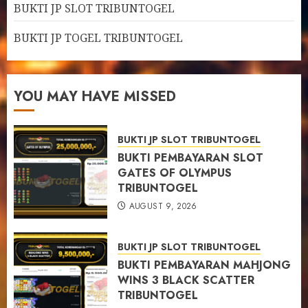
BUKTI JP SLOT TRIBUNTOGEL
BUKTI JP TOGEL TRIBUNTOGEL
YOU MAY HAVE MISSED
BUKTI JP SLOT TRIBUNTOGEL
BUKTI PEMBAYARAN SLOT
GATES OF OLYMPUS
TRIBUNTOGEL
AUGUST 9, 2026
BUKTI JP SLOT TRIBUNTOGEL
BUKTI PEMBAYARAN MAHJONG
WINS 3 BLACK SCATTER
TRIBUNTOGEL