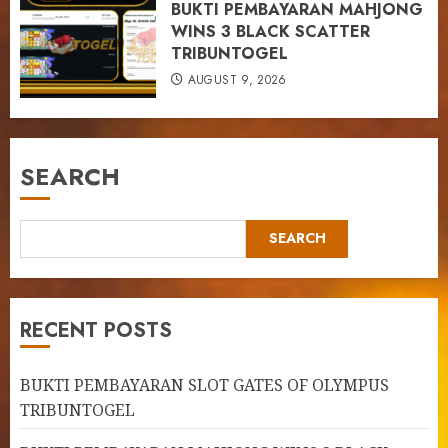
BUKTI PEMBAYARAN MAHJONG
WINS 3 BLACK SCATTER
TRIBUNTOGEL
AUGUST 9, 2026
SEARCH
SEARCH
RECENT POSTS
BUKTI PEMBAYARAN SLOT GATES OF OLYMPUS
TRIBUNTOGEL