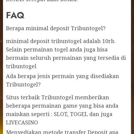
FAQ
Berapa minimal deposit Tribuntogel?
minimal deposit tribuntogel adalah 10rb.
Selain permainan togel anda juga bisa
bermain seluruh permainan yang tersedia di
tribuntogel
Ada berapa jenis permain yang disediakan
Tribuntogel?
Situs terbaik Tribuntogel memberikan
beberapa permainan game yang bisa anda
mainkan seperti : SLOT, TOGEL dan juga
LIVECASINO
Menyediakan metode transfer Deposit apa