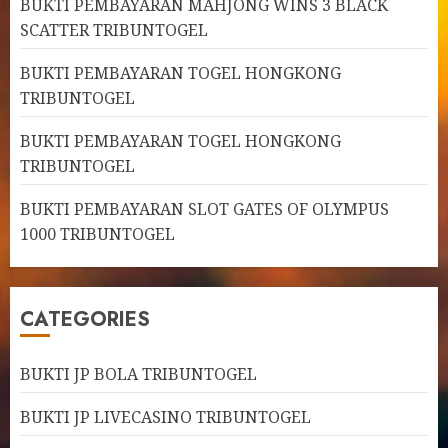
BUKTI PEMBAYARAN MAHJONG WINS 3 BLACK
SCATTER TRIBUNTOGEL
BUKTI PEMBAYARAN TOGEL HONGKONG
TRIBUNTOGEL
BUKTI PEMBAYARAN TOGEL HONGKONG
TRIBUNTOGEL
BUKTI PEMBAYARAN SLOT GATES OF OLYMPUS
1000 TRIBUNTOGEL
CATEGORIES
BUKTI JP BOLA TRIBUNTOGEL
BUKTI JP LIVECASINO TRIBUNTOGEL