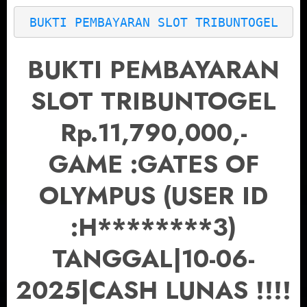
BUKTI PEMBAYARAN SLOT TRIBUNTOGEL
BUKTI PEMBAYARAN
SLOT TRIBUNTOGEL
Rp.11,790,000,-
GAME :GATES OF
OLYMPUS (USER ID
:H********3)
TANGGAL|10-06-
2025|CASH LUNAS !!!!