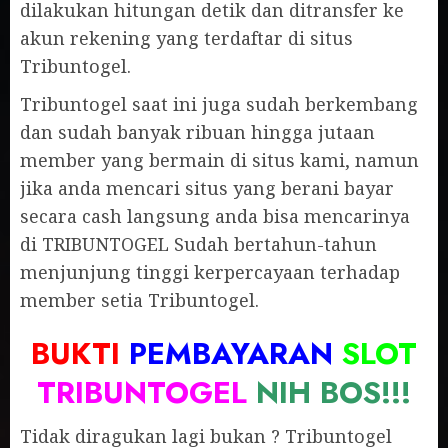
dilakukan hitungan detik dan ditransfer ke
akun rekening yang terdaftar di situs
Tribuntogel.
Tribuntogel saat ini juga sudah berkembang
dan sudah banyak ribuan hingga jutaan
member yang bermain di situs kami, namun
jika anda mencari situs yang berani bayar
secara cash langsung anda bisa mencarinya
di TRIBUNTOGEL Sudah bertahun-tahun
menjunjung tinggi kerpercayaan terhadap
member setia Tribuntogel.
BUKTI
PEMBAYARAN
SLOT
TRIBUNTOGEL
NIH BOS!!!
Tidak diragukan lagi bukan ? Tribuntogel