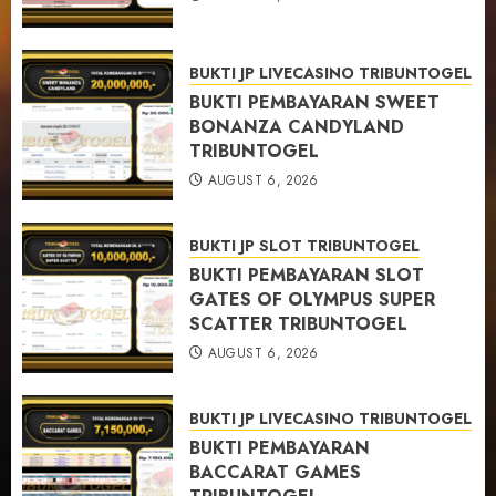
BUKTI JP LIVECASINO TRIBUNTOGEL
BUKTI PEMBAYARAN SWEET
BONANZA CANDYLAND
TRIBUNTOGEL
AUGUST 6, 2026
BUKTI JP SLOT TRIBUNTOGEL
BUKTI PEMBAYARAN SLOT
GATES OF OLYMPUS SUPER
SCATTER TRIBUNTOGEL
AUGUST 6, 2026
BUKTI JP LIVECASINO TRIBUNTOGEL
BUKTI PEMBAYARAN
BACCARAT GAMES