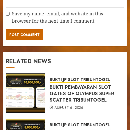
Save my name, email, and website in this
browser for the next time I comment.
RELATED NEWS
BUKTI JP SLOT TRIBUNTOGEL
BUKTI PEMBAYARAN SLOT
GATES OF OLYMPUS SUPER
SCATTER TRIBUNTOGEL
AUGUST 6, 2026
BUKTI JP SLOT TRIBUNTOGEL