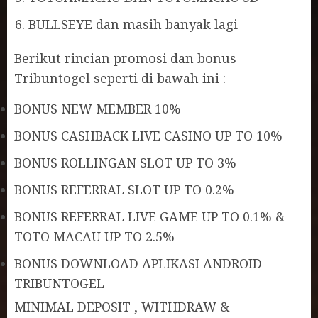
BULLSEYE dan masih banyak lagi
Berikut rincian promosi dan bonus
Tribuntogel seperti di bawah ini :
BONUS NEW MEMBER 10%
BONUS CASHBACK LIVE CASINO UP TO 10%
BONUS ROLLINGAN SLOT UP TO 3%
BONUS REFERRAL SLOT UP TO 0.2%
BONUS REFERRAL LIVE GAME UP TO 0.1% &
TOTO MACAU UP TO 2.5%
BONUS DOWNLOAD APLIKASI ANDROID
TRIBUNTOGEL
MINIMAL DEPOSIT , WITHDRAW &