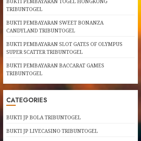
BUKTI PEMBAYARAN TOGEL HONGKONG
TRIBUNTOGEL
BUKTI PEMBAYARAN SWEET BONANZA
CANDYLAND TRIBUNTOGEL
BUKTI PEMBAYARAN SLOT GATES OF OLYMPUS
SUPER SCATTER TRIBUNTOGEL
BUKTI PEMBAYARAN BACCARAT GAMES
TRIBUNTOGEL
CATEGORIES
BUKTI JP BOLA TRIBUNTOGEL
BUKTI JP LIVECASINO TRIBUNTOGEL