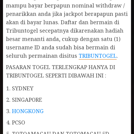
mampu bayar berpapun nominal withdraw /
penarikkan anda jika jackpot berapapun pasti
akan di bayar lunas. Daftar dan bermain di
Tribuntogel secepatnya dikarenakan hadiah
besar menanti anda, cukup dengan satu (1)
username ID anda sudah bisa bermain di
seluruh permainan disitus
TRIBUNTOGEL
.
PASARAN TOGEL TERLENGKAP HANYA DI
TRIBUNTOGEL SEPERTI DIBAWAH INI :
SYDNEY
SINGAPORE
HONGKONG
PCSO
TOTOAMACAU DAN TOTOMACAU 5D