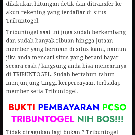
dilakukan hitungan detik dan ditransfer ke
akun rekening yang terdaftar di situs
Tribuntogel.
Tribuntogel saat ini juga sudah berkembang
dan sudah banyak ribuan hingga jutaan
member yang bermain di situs kami, namun
jika anda mencari situs yang berani bayar
secara cash / langsung anda bisa mencarinya
di TRIBUNTOGEL. Sudah bertahun-tahun
menjunjung tinggi kerpercayaan terhadap
member setia Tribuntogel.
BUKTI
PEMBAYARAN
PCSO
TRIBUNTOGEL
NIH BOS!!!
Tidak diragukan lagi bukan ? Tribuntogel