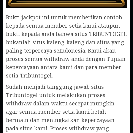
Bukti jackpot ini untuk memberikan contoh
kepada semua member setia kami ataupun
bukti kepada anda bahwa situs TRIBUNTOGEL
bukanlah situs kaleng-kaleng dan situs yang
paling terpercaya seIndonesia. Kami akan
proses semua withdraw anda dengan Tujuan
kepercayaan antara kami dan para member
setia Tribuntogel.
Sudah menjadi tanggung jawab situs
Tribuntogel untuk melakukan proses
withdraw dalam waktu secepat mungkin
agar semua member setia kami betah
bermain dan meningkatkan kepercayaan
pada situs kami. Proses withdraw yang