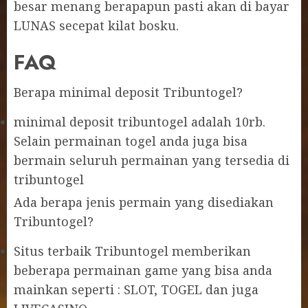
besar menang berapapun pasti akan di bayar
LUNAS secepat kilat bosku.
FAQ
Berapa minimal deposit Tribuntogel?
minimal deposit tribuntogel adalah 10rb.
Selain permainan togel anda juga bisa
bermain seluruh permainan yang tersedia di
tribuntogel
Ada berapa jenis permain yang disediakan
Tribuntogel?
Situs terbaik Tribuntogel memberikan
beberapa permainan game yang bisa anda
mainkan seperti : SLOT, TOGEL dan juga