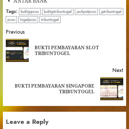
ANTAR BANK
Tags:
buktijppcso
buktijptribuntogel
jackpotpcso
jptribuntogel
pcso
togelpcso
tribuntogel
Post
Previous
navigation
BUKTI PEMBAYARAN SLOT
Pr
TRIBUNTOGEL
po
Next
BUKTI PEMBAYARAN SINGAPORE
Next
TRIBUNTOGEL
post:
Leave a Reply