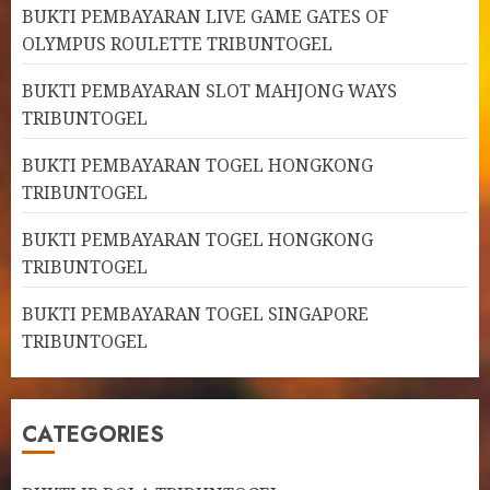
BUKTI PEMBAYARAN LIVE GAME GATES OF
OLYMPUS ROULETTE TRIBUNTOGEL
BUKTI PEMBAYARAN SLOT MAHJONG WAYS
TRIBUNTOGEL
BUKTI PEMBAYARAN TOGEL HONGKONG
TRIBUNTOGEL
BUKTI PEMBAYARAN TOGEL HONGKONG
TRIBUNTOGEL
BUKTI PEMBAYARAN TOGEL SINGAPORE
TRIBUNTOGEL
CATEGORIES