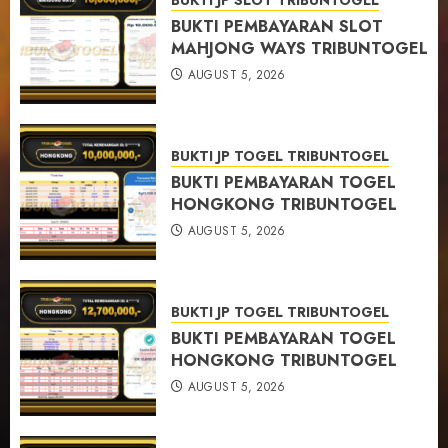
BUKTI JP SLOT TRIBUNTOGEL
BUKTI PEMBAYARAN SLOT
MAHJONG WAYS TRIBUNTOGEL
AUGUST 5, 2026
BUKTI JP TOGEL TRIBUNTOGEL
BUKTI PEMBAYARAN TOGEL
HONGKONG TRIBUNTOGEL
AUGUST 5, 2026
BUKTI JP TOGEL TRIBUNTOGEL
BUKTI PEMBAYARAN TOGEL
HONGKONG TRIBUNTOGEL
AUGUST 5, 2026