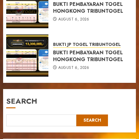
BUKTI PEMBAYARAN TOGEL
HONGKONG TRIBUNTOGEL
AUGUST 6, 2026
BUKTI JP TOGEL TRIBUNTOGEL
BUKTI PEMBAYARAN TOGEL
HONGKONG TRIBUNTOGEL
AUGUST 6, 2026
SEARCH
SEARCH