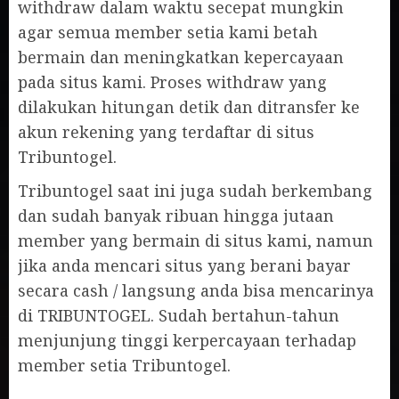
withdraw dalam waktu secepat mungkin
agar semua member setia kami betah
bermain dan meningkatkan kepercayaan
pada situs kami. Proses withdraw yang
dilakukan hitungan detik dan ditransfer ke
akun rekening yang terdaftar di situs
Tribuntogel.
Tribuntogel saat ini juga sudah berkembang
dan sudah banyak ribuan hingga jutaan
member yang bermain di situs kami, namun
jika anda mencari situs yang berani bayar
secara cash / langsung anda bisa mencarinya
di TRIBUNTOGEL. Sudah bertahun-tahun
menjunjung tinggi kerpercayaan terhadap
member setia Tribuntogel.