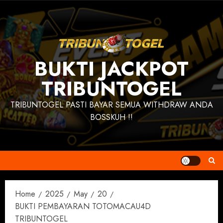
Skip
to
content
BUKTI JACKPOT
TRIBUNTOGEL
TRIBUNTOGEL PASTI BAYAR SEMUA WITHDRAW ANDA
BOSSKUH !!
Home
2025
May
20
BUKTI PEMBAYARAN TOTOMACAU4D
TRIBUNTOGEL