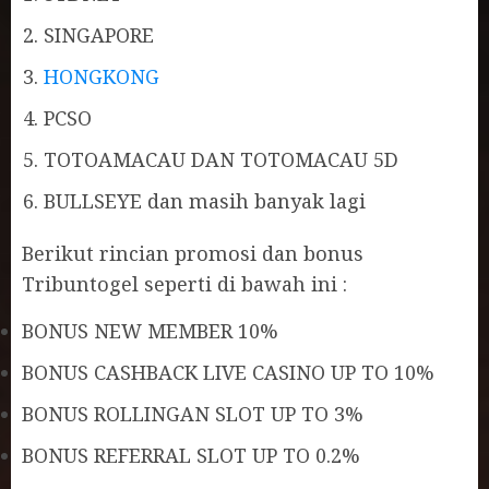
SINGAPORE
HONGKONG
PCSO
TOTOAMACAU DAN TOTOMACAU 5D
BULLSEYE dan masih banyak lagi
Berikut rincian promosi dan bonus
Tribuntogel seperti di bawah ini :
BONUS NEW MEMBER 10%
BONUS CASHBACK LIVE CASINO UP TO 10%
BONUS ROLLINGAN SLOT UP TO 3%
BONUS REFERRAL SLOT UP TO 0.2%