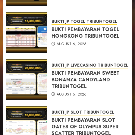
BUKTI JP TOGEL TRIBUNTOGEL
BUKTI PEMBAYARAN TOGEL
HONGKONG TRIBUNTOGEL
AUGUST 6, 2026
BUKTI JP LIVECASINO TRIBUNTOGEL
BUKTI PEMBAYARAN SWEET
BONANZA CANDYLAND
TRIBUNTOGEL
AUGUST 6, 2026
BUKTI JP SLOT TRIBUNTOGEL
BUKTI PEMBAYARAN SLOT
GATES OF OLYMPUS SUPER
SCATTER TRIBUNTOGEL