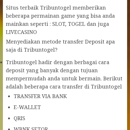
Situs terbaik Tribuntogel memberikan
beberapa permainan game yang bisa anda
mainkan seperti : SLOT, TOGEL dan juga
LIVECASINO
Menyediakan metode transfer Deposit apa
saja di Tribuntogel?
Tribuntogel hadir dengan berbagai cara
deposit yang banyak dengan tujuan
mempermudah anda untuk bermain. Berikut
adalah beberapa cara transfer di Tribuntogel
TRANSFER VIA BANK
E-WALLET
QRIS
WBNK SETOR