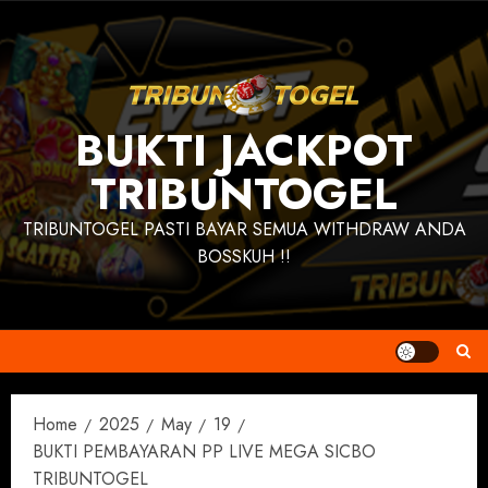
Skip
to
content
BUKTI JACKPOT
TRIBUNTOGEL
TRIBUNTOGEL PASTI BAYAR SEMUA WITHDRAW ANDA
BOSSKUH !!
Home
2025
May
19
BUKTI PEMBAYARAN PP LIVE MEGA SICBO
TRIBUNTOGEL