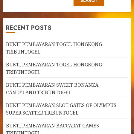
SEARCH
RECENT POSTS
BUKTI PEMBAYARAN TOGEL HONGKONG
TRIBUNTOGEL
BUKTI PEMBAYARAN TOGEL HONGKONG
TRIBUNTOGEL
BUKTI PEMBAYARAN SWEET BONANZA
CANDYLAND TRIBUNTOGEL
BUKTI PEMBAYARAN SLOT GATES OF OLYMPUS
SUPER SCATTER TRIBUNTOGEL
BUKTI PEMBAYARAN BACCARAT GAMES
TRIBUNTOGEL