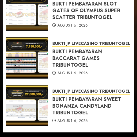
BUKTI PEMBAYARAN SLOT
GATES OF OLYMPUS SUPER
SCATTER TRIBUNTOGEL
AUGUST 6, 2026
BUKTI JP LIVECASINO TRIBUNTOGEL
BUKTI PEMBAYARAN
BACCARAT GAMES
TRIBUNTOGEL
AUGUST 6, 2026
BUKTI JP LIVECASINO TRIBUNTOGEL
BUKTI PEMBAYARAN SWEET
BONANZA CANDYLAND
TRIBUNTOGEL
AUGUST 6, 2026