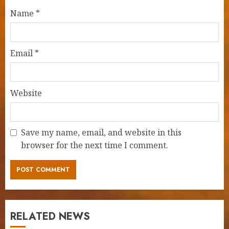
Name
*
Email
*
Website
Save my name, email, and website in this
browser for the next time I comment.
RELATED NEWS