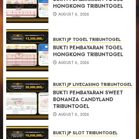
HONGKONG TRIBUNTOGEL
AUGUST 6, 2026
BUKTI JP TOGEL TRIBUNTOGEL
BUKTI PEMBAYARAN TOGEL
HONGKONG TRIBUNTOGEL
AUGUST 6, 2026
BUKTI JP LIVECASINO TRIBUNTOGEL
BUKTI PEMBAYARAN SWEET
BONANZA CANDYLAND
TRIBUNTOGEL
AUGUST 6, 2026
BUKTI JP SLOT TRIBUNTOGEL