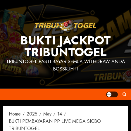
Skip
to
content
BUKTI JACKPOT
TRIBUNTOGEL
TRIBUNTOGEL PASTI BAYAR SEMUA WITHDRAW ANDA
BOSSKUH !!
Home
2025
May
14
BUKTI PEMBAYARAN PP LIVE MEGA SICBO
TRIBUNTOGEL