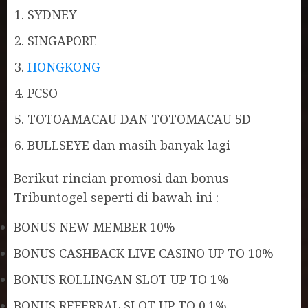
SYDNEY
SINGAPORE
HONGKONG
PCSO
TOTOAMACAU DAN TOTOMACAU 5D
BULLSEYE dan masih banyak lagi
Berikut rincian promosi dan bonus
Tribuntogel seperti di bawah ini :
BONUS NEW MEMBER 10%
BONUS CASHBACK LIVE CASINO UP TO 10%
BONUS ROLLINGAN SLOT UP TO 1%
BONUS REFERRAL SLOT UP TO 0.1%