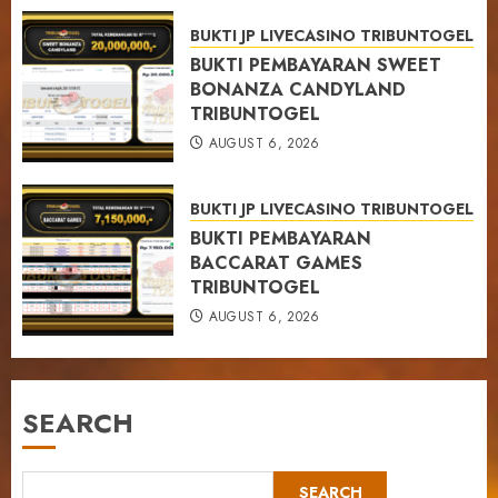
BUKTI JP LIVECASINO TRIBUNTOGEL
BUKTI PEMBAYARAN SWEET
BONANZA CANDYLAND
TRIBUNTOGEL
AUGUST 6, 2026
BUKTI JP LIVECASINO TRIBUNTOGEL
BUKTI PEMBAYARAN
BACCARAT GAMES
TRIBUNTOGEL
AUGUST 6, 2026
SEARCH
SEARCH