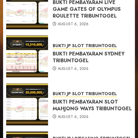
BUKTI PEMBAYARAN LIVE
GAME GATES OF OLYMPUS
ROULETTE TRIBUNTOGEL
AUGUST 6, 2026
BUKTI JP SLOT TRIBUNTOGEL
BUKTI PEMBAYARAN SYDNEY
TRIBUNTOGEL
AUGUST 6, 2026
BUKTI JP SLOT TRIBUNTOGEL
BUKTI PEMBAYARAN SLOT
MAHJONG WAYS TRIBUNTOGEL
AUGUST 6, 2026