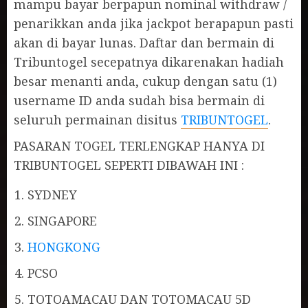
mampu bayar berpapun nominal withdraw /
penarikkan anda jika jackpot berapapun pasti
akan di bayar lunas. Daftar dan bermain di
Tribuntogel secepatnya dikarenakan hadiah
besar menanti anda, cukup dengan satu (1)
username ID anda sudah bisa bermain di
seluruh permainan disitus
TRIBUNTOGEL
.
PASARAN TOGEL TERLENGKAP HANYA DI
TRIBUNTOGEL SEPERTI DIBAWAH INI :
SYDNEY
SINGAPORE
HONGKONG
PCSO
TOTOAMACAU DAN TOTOMACAU 5D