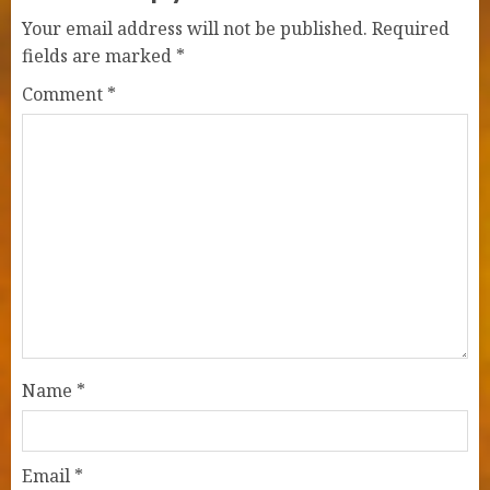
Your email address will not be published.
Required
fields are marked
*
Comment
*
Name
*
Email
*