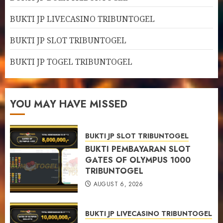
BUKTI JP LIVECASINO TRIBUNTOGEL
BUKTI JP SLOT TRIBUNTOGEL
BUKTI JP TOGEL TRIBUNTOGEL
YOU MAY HAVE MISSED
BUKTI JP SLOT TRIBUNTOGEL
BUKTI PEMBAYARAN SLOT
GATES OF OLYMPUS 1000
TRIBUNTOGEL
AUGUST 6, 2026
BUKTI JP LIVECASINO TRIBUNTOGEL