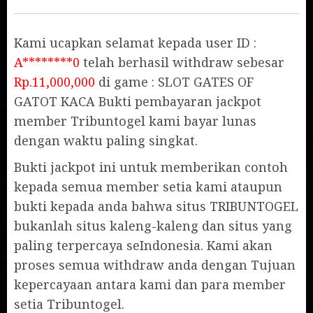
Kami ucapkan selamat kepada user ID :
A********0
telah berhasil withdraw sebesar
Rp.11,000,000
di game : SLOT GATES OF
GATOT KACA Bukti pembayaran jackpot
member Tribuntogel kami bayar lunas
dengan waktu paling singkat.
Bukti jackpot ini untuk memberikan contoh
kepada semua member setia kami ataupun
bukti kepada anda bahwa situs TRIBUNTOGEL
bukanlah situs kaleng-kaleng dan situs yang
paling terpercaya seIndonesia. Kami akan
proses semua withdraw anda dengan Tujuan
kepercayaan antara kami dan para member
setia Tribuntogel.