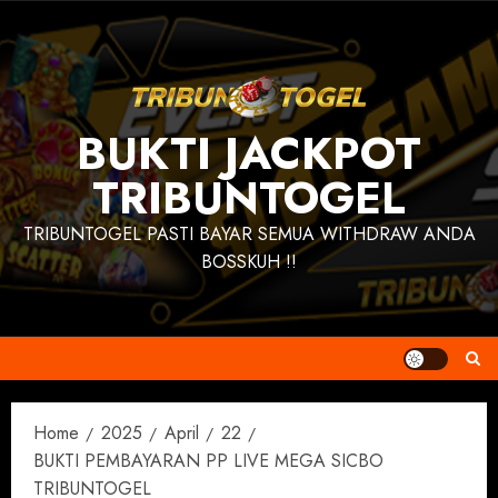
Skip
to
content
BUKTI JACKPOT
TRIBUNTOGEL
TRIBUNTOGEL PASTI BAYAR SEMUA WITHDRAW ANDA
BOSSKUH !!
Home
2025
April
22
BUKTI PEMBAYARAN PP LIVE MEGA SICBO
TRIBUNTOGEL