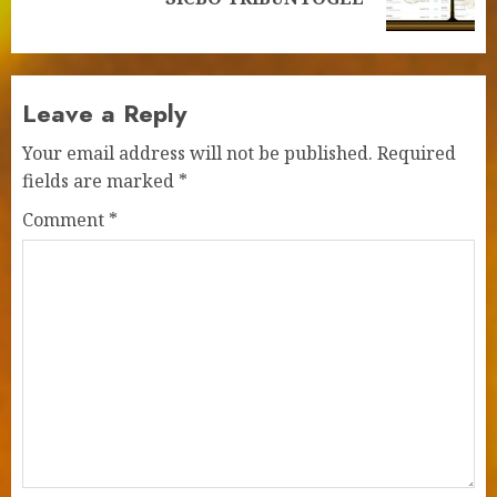
post:
Leave a Reply
Your email address will not be published.
Required
fields are marked
*
Comment
*