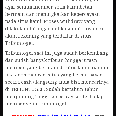
agar semua member setia kami betah
bermain dan meningkatkan kepercayaan
pada situs kami. Proses withdraw yang
dilakukan hitungan detik dan ditransfer ke
akun rekening yang terdaftar di situs
Tribuntogel.
Tribuntogel saat ini juga sudah berkembang
dan sudah banyak ribuan hingga jutaan
member yang bermain di situs kami, namun
jika anda mencari situs yang berani bayar
secara cash / langsung anda bisa mencarinya
di TRIBUNTOGEL. Sudah bertahun-tahun
menjunjung tinggi kerpercayaan terhadap
member setia Tribuntogel.