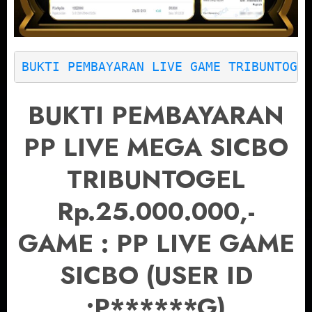
BUKTI PEMBAYARAN LIVE GAME TRIBUNTOGE
BUKTI PEMBAYARAN
PP LIVE MEGA SICBO
TRIBUNTOGEL
Rp.25.000.000,-
GAME : PP LIVE GAME
SICBO (USER ID
:P******G)