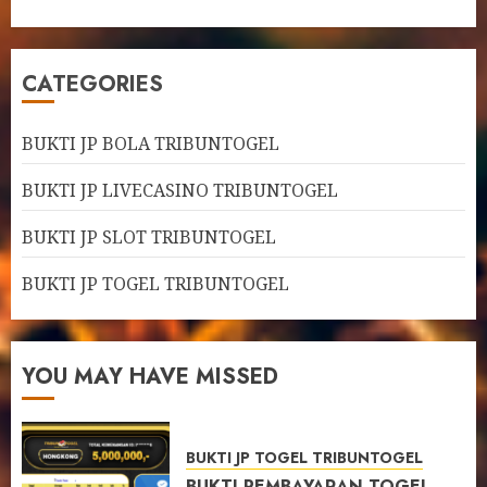
CATEGORIES
BUKTI JP BOLA TRIBUNTOGEL
BUKTI JP LIVECASINO TRIBUNTOGEL
BUKTI JP SLOT TRIBUNTOGEL
BUKTI JP TOGEL TRIBUNTOGEL
YOU MAY HAVE MISSED
BUKTI JP TOGEL TRIBUNTOGEL
BUKTI PEMBAYARAN TOGEL