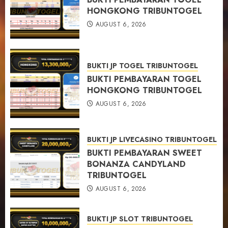
HONGKONG TRIBUNTOGEL
AUGUST 6, 2026
BUKTI JP TOGEL TRIBUNTOGEL
BUKTI PEMBAYARAN TOGEL
HONGKONG TRIBUNTOGEL
AUGUST 6, 2026
BUKTI JP LIVECASINO TRIBUNTOGEL
BUKTI PEMBAYARAN SWEET
BONANZA CANDYLAND
TRIBUNTOGEL
AUGUST 6, 2026
BUKTI JP SLOT TRIBUNTOGEL