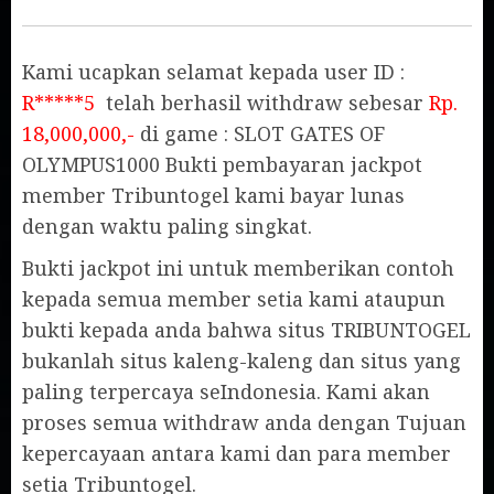
Kami ucapkan selamat kepada user ID :
R*****5
telah berhasil withdraw sebesar
Rp.
18,000,000,-
di game : SLOT GATES OF
OLYMPUS1000 Bukti pembayaran jackpot
member Tribuntogel kami bayar lunas
dengan waktu paling singkat.
Bukti jackpot ini untuk memberikan contoh
kepada semua member setia kami ataupun
bukti kepada anda bahwa situs TRIBUNTOGEL
bukanlah situs kaleng-kaleng dan situs yang
paling terpercaya seIndonesia. Kami akan
proses semua withdraw anda dengan Tujuan
kepercayaan antara kami dan para member
setia Tribuntogel.