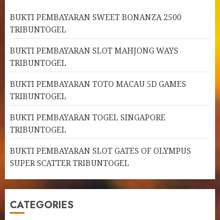
BUKTI PEMBAYARAN SWEET BONANZA 2500
TRIBUNTOGEL
BUKTI PEMBAYARAN SLOT MAHJONG WAYS
TRIBUNTOGEL
BUKTI PEMBAYARAN TOTO MACAU 5D GAMES
TRIBUNTOGEL
BUKTI PEMBAYARAN TOGEL SINGAPORE
TRIBUNTOGEL
BUKTI PEMBAYARAN SLOT GATES OF OLYMPUS
SUPER SCATTER TRIBUNTOGEL
CATEGORIES