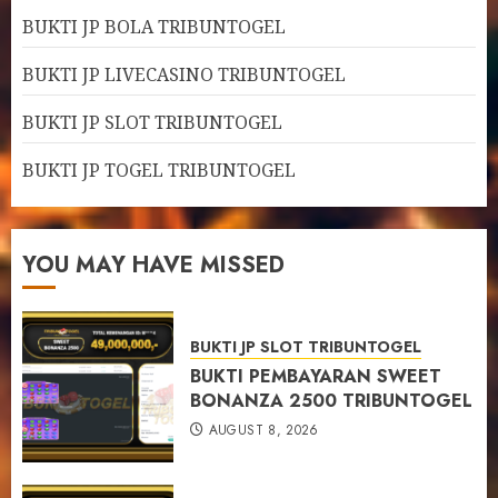
BUKTI JP BOLA TRIBUNTOGEL
BUKTI JP LIVECASINO TRIBUNTOGEL
BUKTI JP SLOT TRIBUNTOGEL
BUKTI JP TOGEL TRIBUNTOGEL
YOU MAY HAVE MISSED
BUKTI JP SLOT TRIBUNTOGEL
BUKTI PEMBAYARAN SWEET
BONANZA 2500 TRIBUNTOGEL
AUGUST 8, 2026