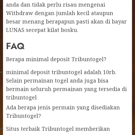
anda dan tidak perlu risau mengenai
Withdraw dengan jumlah kecil ataupun
besar menang berapapun pasti akan di bayar
LUNAS secepat kilat bosku.
FAQ
Berapa minimal deposit Tribuntogel?
minimal deposit tribuntogel adalah 10rb.
Selain permainan togel anda juga bisa
bermain seluruh permainan yang tersedia di
tribuntogel
Ada berapa jenis permain yang disediakan
Tribuntogel?
Situs terbaik Tribuntogel memberikan