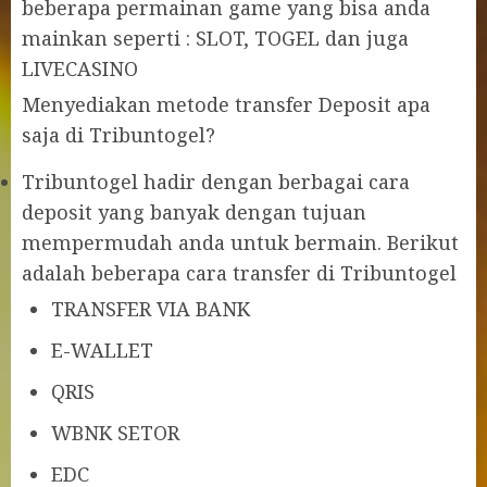
beberapa permainan game yang bisa anda
mainkan seperti : SLOT, TOGEL dan juga
LIVECASINO
Menyediakan metode transfer Deposit apa
saja di Tribuntogel?
Tribuntogel hadir dengan berbagai cara
deposit yang banyak dengan tujuan
mempermudah anda untuk bermain. Berikut
adalah beberapa cara transfer di Tribuntogel
TRANSFER VIA BANK
E-WALLET
QRIS
WBNK SETOR
EDC