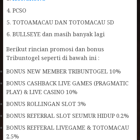
PCSO
TOTOAMACAU DAN TOTOMACAU 5D
BULLSEYE dan masih banyak lagi
Berikut rincian promosi dan bonus
Tribuntogel seperti di bawah ini :
BONUS NEW MEMBER TRIBUNTOGEL 10%
BONUS CASHBACK LIVE GAMES (PRAGMATIC
PLAY) & LIVE CASINO 10%
BONUS ROLLINGAN SLOT 3%
BONUS REFERRAL SLOT SEUMUR HIDUP 0.2%
BONUS REFFERAL LIVEGAME & TOTOMACAU
2.5%