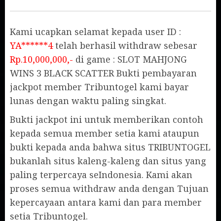
Kami ucapkan selamat kepada user ID :
YA******4
telah berhasil withdraw sebesar
Rp.10,000,000,-
di game : SLOT MAHJONG
WINS 3 BLACK SCATTER Bukti pembayaran
jackpot member Tribuntogel kami bayar
lunas dengan waktu paling singkat.
Bukti jackpot ini untuk memberikan contoh
kepada semua member setia kami ataupun
bukti kepada anda bahwa situs TRIBUNTOGEL
bukanlah situs kaleng-kaleng dan situs yang
paling terpercaya seIndonesia. Kami akan
proses semua withdraw anda dengan Tujuan
kepercayaan antara kami dan para member
setia Tribuntogel.