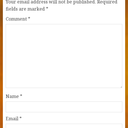
Your email address will not be published.
Required
fields are marked
*
Comment
*
Name
*
Email
*