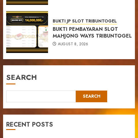
BUKTI JP SLOT TRIBUNTOGEL
BUKTI PEMBAYARAN SLOT
MAHJONG WAYS TRIBUNTOGEL
AUGUST 8, 2026
SEARCH
SEARCH
RECENT POSTS