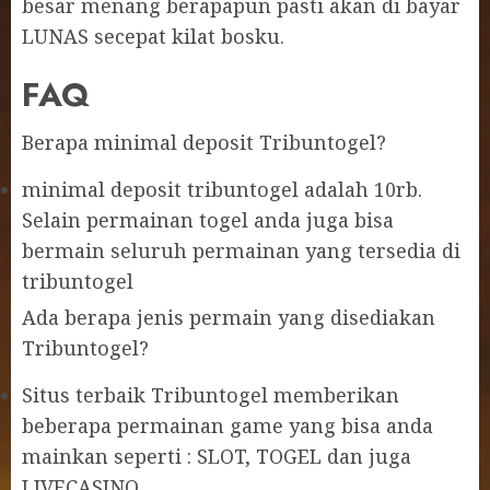
besar menang berapapun pasti akan di bayar
LUNAS secepat kilat bosku.
FAQ
Berapa minimal deposit Tribuntogel?
minimal deposit tribuntogel adalah 10rb.
Selain permainan togel anda juga bisa
bermain seluruh permainan yang tersedia di
tribuntogel
Ada berapa jenis permain yang disediakan
Tribuntogel?
Situs terbaik Tribuntogel memberikan
beberapa permainan game yang bisa anda
mainkan seperti : SLOT, TOGEL dan juga
LIVECASINO