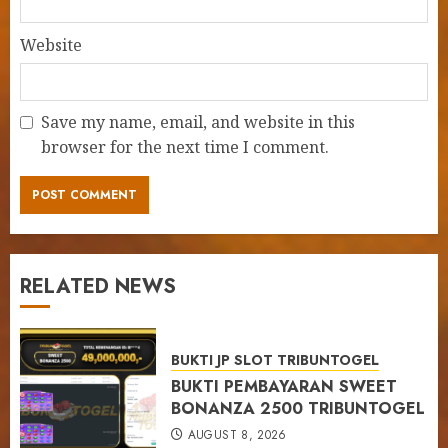
Website
Save my name, email, and website in this
browser for the next time I comment.
RELATED NEWS
BUKTI JP SLOT TRIBUNTOGEL
BUKTI PEMBAYARAN SWEET
BONANZA 2500 TRIBUNTOGEL
AUGUST 8, 2026