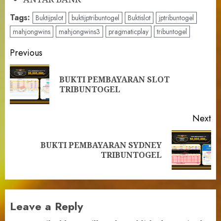
Tags:
Buktijpslot
buktijptribuntogel
Buktislot
jptribuntogel
mahjongwins
mahjongwins3
pragmaticplay
tribuntogel
Post
Previous
navigation
BUKTI PEMBAYARAN SLOT
Pr
TRIBUNTOGEL
po
Next
BUKTI PEMBAYARAN SYDNEY
Next
TRIBUNTOGEL
post:
Leave a Reply