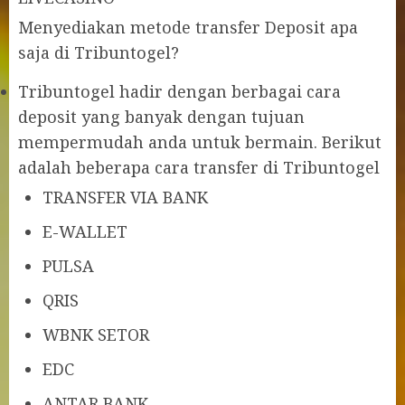
Menyediakan metode transfer Deposit apa
saja di Tribuntogel?
Tribuntogel hadir dengan berbagai cara
deposit yang banyak dengan tujuan
mempermudah anda untuk bermain. Berikut
adalah beberapa cara transfer di Tribuntogel
TRANSFER VIA BANK
E-WALLET
PULSA
QRIS
WBNK SETOR
EDC
ANTAR BANK