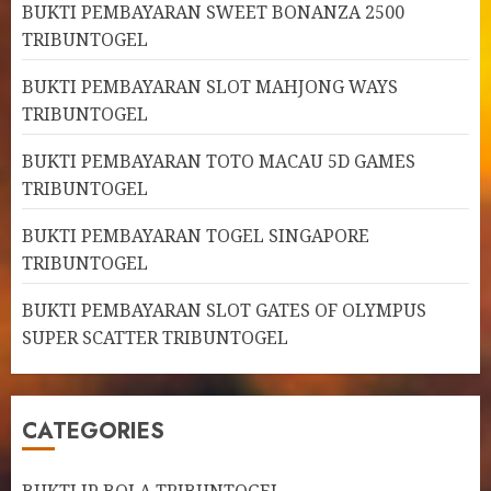
BUKTI PEMBAYARAN SWEET BONANZA 2500
TRIBUNTOGEL
BUKTI PEMBAYARAN SLOT MAHJONG WAYS
TRIBUNTOGEL
BUKTI PEMBAYARAN TOTO MACAU 5D GAMES
TRIBUNTOGEL
BUKTI PEMBAYARAN TOGEL SINGAPORE
TRIBUNTOGEL
BUKTI PEMBAYARAN SLOT GATES OF OLYMPUS
SUPER SCATTER TRIBUNTOGEL
CATEGORIES
BUKTI JP BOLA TRIBUNTOGEL