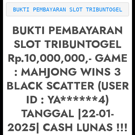
BUKTI PEMBAYARAN SLOT TRIBUNTOGEL
BUKTI PEMBAYARAN
SLOT TRIBUNTOGEL
Rp.10,000,000,- GAME
: MAHJONG WINS 3
BLACK SCATTER (USER
ID : YA******4)
TANGGAL |22-01-
2025| CASH LUNAS !!!