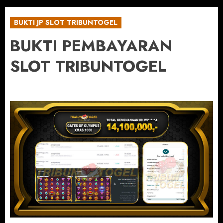
BUKTI JP SLOT TRIBUNTOGEL
BUKTI PEMBAYARAN
SLOT TRIBUNTOGEL