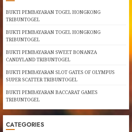
BUKTI PEMBAYARAN TOGEL HONGKONG
TRIBUNTOGEL
BUKTI PEMBAYARAN TOGEL HONGKONG
TRIBUNTOGEL
BUKTI PEMBAYARAN SWEET BONANZA
CANDYLAND TRIBUNTOGEL
BUKTI PEMBAYARAN SLOT GATES OF OLYMPUS
SUPER SCATTER TRIBUNTOGEL
BUKTI PEMBAYARAN BACCARAT GAMES
TRIBUNTOGEL
CATEGORIES