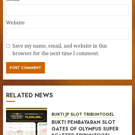
Website
Save my name, email, and website in this
browser for the next time I comment.
RELATED NEWS
BUKTI JP SLOT TRIBUNTOGEL
BUKTI PEMBAYARAN SLOT
GATES OF OLYMPUS SUPER