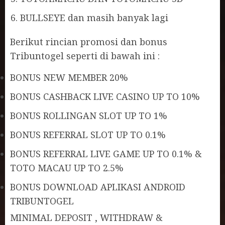
BULLSEYE dan masih banyak lagi
Berikut rincian promosi dan bonus
Tribuntogel seperti di bawah ini :
BONUS NEW MEMBER 20%
BONUS CASHBACK LIVE CASINO UP TO 10%
BONUS ROLLINGAN SLOT UP TO 1%
BONUS REFERRAL SLOT UP TO 0.1%
BONUS REFERRAL LIVE GAME UP TO 0.1% &
TOTO MACAU UP TO 2.5%
BONUS DOWNLOAD APLIKASI ANDROID
TRIBUNTOGEL
MINIMAL DEPOSIT , WITHDRAW &