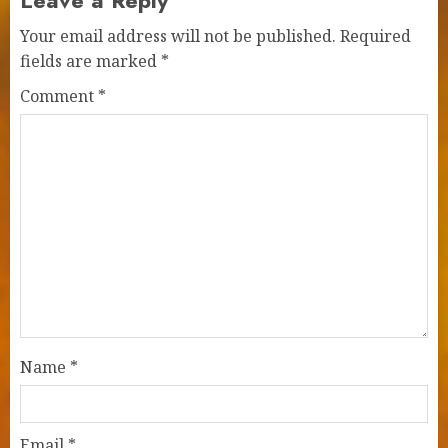
Your email address will not be published.
Required
fields are marked
*
Comment
*
Name
*
Email
*