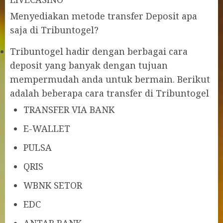
Menyediakan metode transfer Deposit apa
saja di Tribuntogel?
Tribuntogel hadir dengan berbagai cara
deposit yang banyak dengan tujuan
mempermudah anda untuk bermain. Berikut
adalah beberapa cara transfer di Tribuntogel
TRANSFER VIA BANK
E-WALLET
PULSA
QRIS
WBNK SETOR
EDC
ANTAR BANK