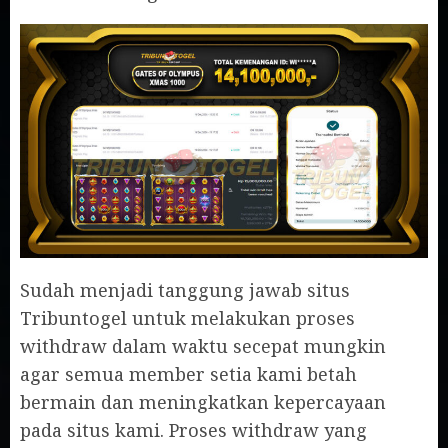
Sudah menjadi tanggung jawab situs
Tribuntogel untuk melakukan proses
withdraw dalam waktu secepat mungkin
agar semua member setia kami betah
bermain dan meningkatkan kepercayaan
pada situs kami. Proses withdraw yang