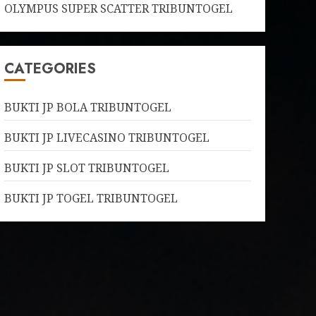
OLYMPUS SUPER SCATTER TRIBUNTOGEL
CATEGORIES
BUKTI JP BOLA TRIBUNTOGEL
BUKTI JP LIVECASINO TRIBUNTOGEL
BUKTI JP SLOT TRIBUNTOGEL
BUKTI JP TOGEL TRIBUNTOGEL