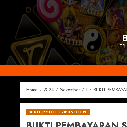
Skip
to
content
TR
Home
2024
November
1
BUKTI PEMBAY
BUKTI JP SLOT TRIBUNTOGEL
BUKTI PEMBAYARAN S