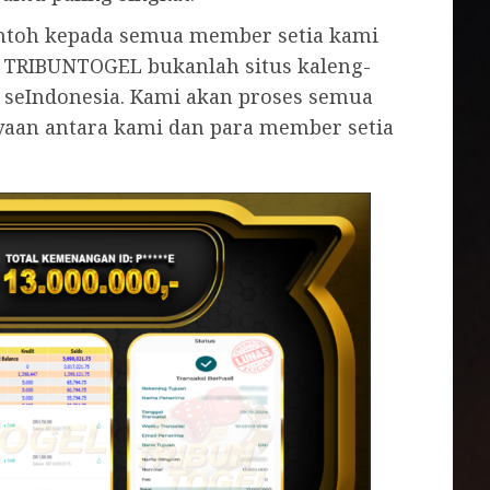
ontoh kepada semua member setia kami
s TRIBUNTOGEL bukanlah situs kaleng-
a seIndonesia. Kami akan proses semua
aan antara kami dan para member setia