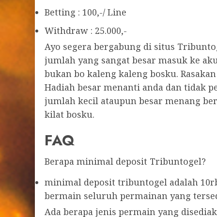
Betting : 100,-/ Line
Withdraw : 25.000,-
Ayo segera bergabung di situs Tribunt
jumlah yang sangat besar masuk ke aku
bukan bo kaleng kaleng bosku. Rasakan 
Hadiah besar menanti anda dan tidak 
jumlah kecil ataupun besar menang ber
kilat bosku.
FAQ
Berapa minimal deposit Tribuntogel?
minimal deposit tribuntogel adalah 10rb
bermain seluruh permainan yang tersed
Ada berapa jenis permain yang disedia