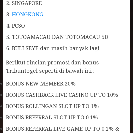
SINGAPORE
HONGKONG
PCSO
TOTOAMACAU DAN TOTOMACAU 5D
BULLSEYE dan masih banyak lagi
Berikut rincian promosi dan bonus
Tribuntogel seperti di bawah ini :
BONUS NEW MEMBER 20%
BONUS CASHBACK LIVE CASINO UP TO 10%
BONUS ROLLINGAN SLOT UP TO 1%
BONUS REFERRAL SLOT UP TO 0.1%
BONUS REFERRAL LIVE GAME UP TO 0.1% &