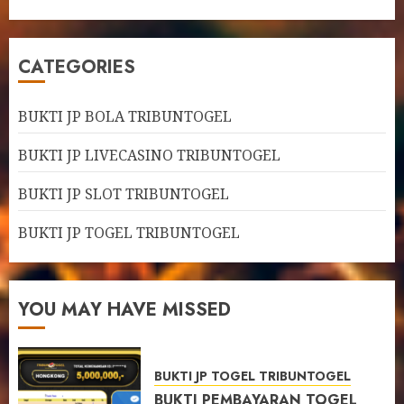
CATEGORIES
BUKTI JP BOLA TRIBUNTOGEL
BUKTI JP LIVECASINO TRIBUNTOGEL
BUKTI JP SLOT TRIBUNTOGEL
BUKTI JP TOGEL TRIBUNTOGEL
YOU MAY HAVE MISSED
BUKTI JP TOGEL TRIBUNTOGEL
BUKTI PEMBAYARAN TOGEL