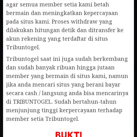
agar semua member setia kami betah
bermain dan meningkatkan kepercayaan
pada situs kami. Proses withdraw yang
dilakukan hitungan detik dan ditransfer ke
akun rekening yang terdaftar di situs
Tribuntogel.
Tribuntogel saat ini juga sudah berkembang
dan sudah banyak ribuan hingga jutaan
member yang bermain di situs kami, namun
jika anda mencari situs yang berani bayar
secara cash / langsung anda bisa mencarinya
di TRIBUNTOGEL. Sudah bertahun-tahun
menjunjung tinggi kerpercayaan terhadap
member setia Tribuntogel.
BUKTI