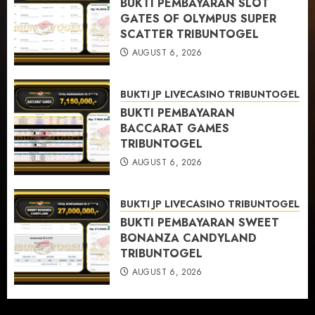
BUKTI PEMBAYARAN SLOT
GATES OF OLYMPUS SUPER
SCATTER TRIBUNTOGEL
AUGUST 6, 2026
BUKTI JP LIVECASINO TRIBUNTOGEL
BUKTI PEMBAYARAN
BACCARAT GAMES
TRIBUNTOGEL
AUGUST 6, 2026
BUKTI JP LIVECASINO TRIBUNTOGEL
BUKTI PEMBAYARAN SWEET
BONANZA CANDYLAND
TRIBUNTOGEL
AUGUST 6, 2026