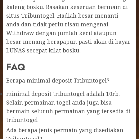
kaleng bosku. Rasakan keseruan bermain di
situs Tribuntogel. Hadiah besar menanti
anda dan tidak perlu risau mengenai
Withdraw dengan jumlah kecil ataupun
besar menang berapapun pasti akan di bayar
LUNAS secepat kilat bosku.
FAQ
Berapa minimal deposit Tribuntogel?
minimal deposit tribuntogel adalah 10rb.
Selain permainan togel anda juga bisa
bermain seluruh permainan yang tersedia di
tribuntogel
Ada berapa jenis permain yang disediakan
Tribuntogel?