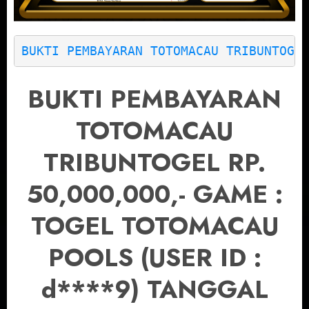
BUKTI PEMBAYARAN TOTOMACAU TRIBUNTOGE
BUKTI PEMBAYARAN
TOTOMACAU
TRIBUNTOGEL RP.
50,000,000,- GAME :
TOGEL TOTOMACAU
POOLS (USER ID :
d****9) TANGGAL