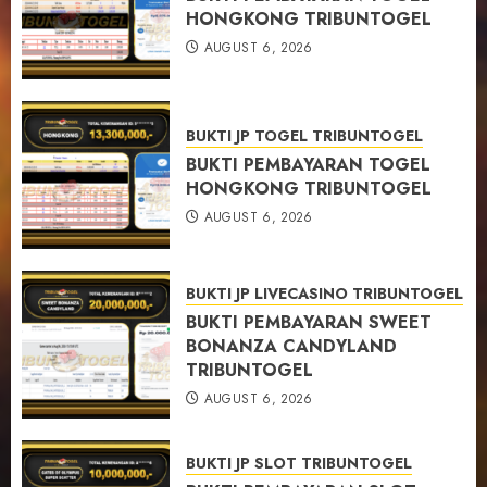
HONGKONG TRIBUNTOGEL
AUGUST 6, 2026
BUKTI JP TOGEL TRIBUNTOGEL
BUKTI PEMBAYARAN TOGEL
HONGKONG TRIBUNTOGEL
AUGUST 6, 2026
BUKTI JP LIVECASINO TRIBUNTOGEL
BUKTI PEMBAYARAN SWEET
BONANZA CANDYLAND
TRIBUNTOGEL
AUGUST 6, 2026
BUKTI JP SLOT TRIBUNTOGEL