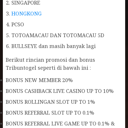
SINGAPORE
HONGKONG
PCSO
TOTOAMACAU DAN TOTOMACAU 5D
BULLSEYE dan masih banyak lagi
Berikut rincian promosi dan bonus
Tribuntogel seperti di bawah ini :
BONUS NEW MEMBER 20%
BONUS CASHBACK LIVE CASINO UP TO 10%
BONUS ROLLINGAN SLOT UP TO 1%
BONUS REFERRAL SLOT UP TO 0.1%
BONUS REFERRAL LIVE GAME UP TO 0.1% &