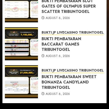
BUKTI PEMBAYARAN SLOT
GATES OF OLYMPUS SUPER
SCATTER TRIBUNTOGEL
AUGUST 6, 2026
BUKTI JP LIVECASINO TRIBUNTOGEL
BUKTI PEMBAYARAN
BACCARAT GAMES
TRIBUNTOGEL
AUGUST 6, 2026
BUKTI JP LIVECASINO TRIBUNTOGEL
BUKTI PEMBAYARAN SWEET
BONANZA CANDYLAND
TRIBUNTOGEL
AUGUST 6, 2026