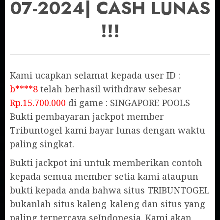
07-2024| CASH LUNAS
!!!
Kami ucapkan selamat kepada user ID :
b****8
telah berhasil withdraw sebesar
Rp.15.700.000
di game : SINGAPORE POOLS
Bukti pembayaran jackpot member
Tribuntogel kami bayar lunas dengan waktu
paling singkat.
Bukti jackpot ini untuk memberikan contoh
kepada semua member setia kami ataupun
bukti kepada anda bahwa situs TRIBUNTOGEL
bukanlah situs kaleng-kaleng dan situs yang
paling terpercaya seIndonesia. Kami akan