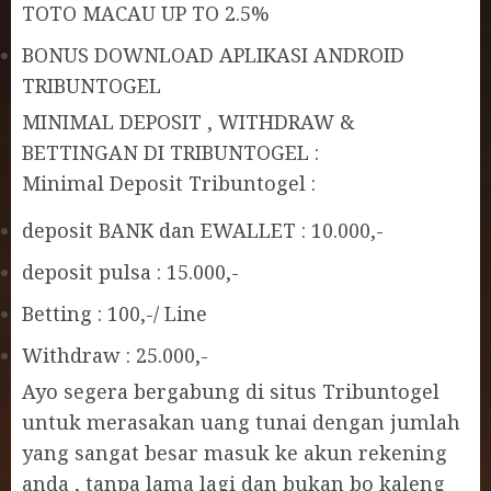
TOTO MACAU UP TO 2.5%
BONUS DOWNLOAD APLIKASI ANDROID
TRIBUNTOGEL
MINIMAL DEPOSIT , WITHDRAW &
BETTINGAN DI TRIBUNTOGEL :
Minimal Deposit Tribuntogel :
deposit BANK dan EWALLET : 10.000,-
deposit pulsa : 15.000,-
Betting : 100,-/ Line
Withdraw : 25.000,-
Ayo segera bergabung di situs Tribuntogel
untuk merasakan uang tunai dengan jumlah
yang sangat besar masuk ke akun rekening
anda , tanpa lama lagi dan bukan bo kaleng