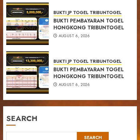
BUKTI JP TOGEL TRIBUNTOGEL
BUKTI PEMBAYARAN TOGEL
HONGKONG TRIBUNTOGEL
AUGUST 6, 2026
BUKTI JP TOGEL TRIBUNTOGEL
BUKTI PEMBAYARAN TOGEL
HONGKONG TRIBUNTOGEL
AUGUST 6, 2026
SEARCH
SEARCH