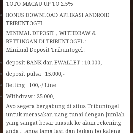
TOTO MACAU UP TO 2.5%
BONUS DOWNLOAD APLIKASI ANDROID
TRIBUNTOGEL
MINIMAL DEPOSIT , WITHDRAW &
BETTINGAN DI TRIBUNTOGEL :
Minimal Deposit Tribuntogel :
deposit BANK dan EWALLET : 10.000,-
deposit pulsa : 15.000,-
Betting : 100,-/ Line
Withdraw : 25.000,-
Ayo segera bergabung di situs Tribuntogel
untuk merasakan uang tunai dengan jumlah
yang sangat besar masuk ke akun rekening
anda , tanpa lama lagi dan bukan bo kaleng