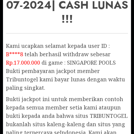
07-2024| CASH LUNAS
!!!
Kami ucapkan selamat kepada user ID :
B****8
telah berhasil withdraw sebesar
Rp.17.000.000
di game : SINGAPORE POOLS
Bukti pembayaran jackpot member
Tribuntogel kami bayar lunas dengan waktu
paling singkat.
Bukti jackpot ini untuk memberikan contoh
kepada semua member setia kami ataupun
bukti kepada anda bahwa situs TRIBUNTOGEL
bukanlah situs kaleng-kaleng dan situs yang
paling terpercaya seIndonesia. Kami akan