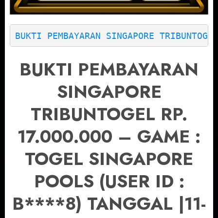
BUKTI PEMBAYARAN SINGAPORE TRIBUNTOGE
BUKTI PEMBAYARAN
SINGAPORE
TRIBUNTOGEL RP.
17.000.000 – GAME :
TOGEL SINGAPORE
POOLS (USER ID :
B****8) TANGGAL |11-