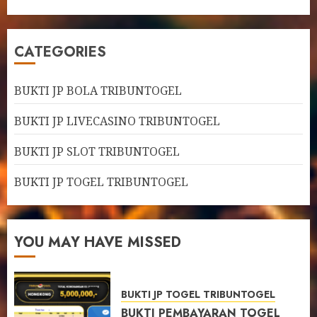
CATEGORIES
BUKTI JP BOLA TRIBUNTOGEL
BUKTI JP LIVECASINO TRIBUNTOGEL
BUKTI JP SLOT TRIBUNTOGEL
BUKTI JP TOGEL TRIBUNTOGEL
YOU MAY HAVE MISSED
BUKTI JP TOGEL TRIBUNTOGEL
BUKTI PEMBAYARAN TOGEL