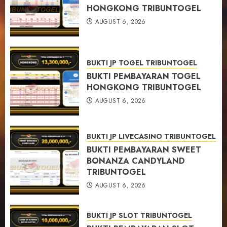
HONGKONG TRIBUNTOGEL
AUGUST 6, 2026
BUKTI JP TOGEL TRIBUNTOGEL
BUKTI PEMBAYARAN TOGEL
HONGKONG TRIBUNTOGEL
AUGUST 6, 2026
BUKTI JP LIVECASINO TRIBUNTOGEL
BUKTI PEMBAYARAN SWEET
BONANZA CANDYLAND
TRIBUNTOGEL
AUGUST 6, 2026
BUKTI JP SLOT TRIBUNTOGEL