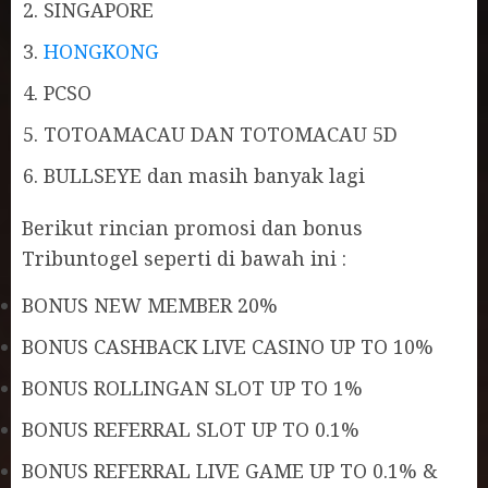
SINGAPORE
HONGKONG
PCSO
TOTOAMACAU DAN TOTOMACAU 5D
BULLSEYE dan masih banyak lagi
Berikut rincian promosi dan bonus
Tribuntogel seperti di bawah ini :
BONUS NEW MEMBER 20%
BONUS CASHBACK LIVE CASINO UP TO 10%
BONUS ROLLINGAN SLOT UP TO 1%
BONUS REFERRAL SLOT UP TO 0.1%
BONUS REFERRAL LIVE GAME UP TO 0.1% &