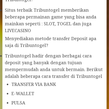
Situs terbaik Tribuntogel memberikan
beberapa permainan game yang bisa anda
mainkan seperti : SLOT, TOGEL dan juga
LIVECASINO
Menyediakan metode transfer Deposit apa
saja di Tribuntogel?
Tribuntogel hadir dengan berbagai cara
deposit yang banyak dengan tujuan
mempermudah anda untuk bermain. Berikut
adalah beberapa cara transfer di Tribuntogel
TRANSFER VIA BANK
E-WALLET
PULSA