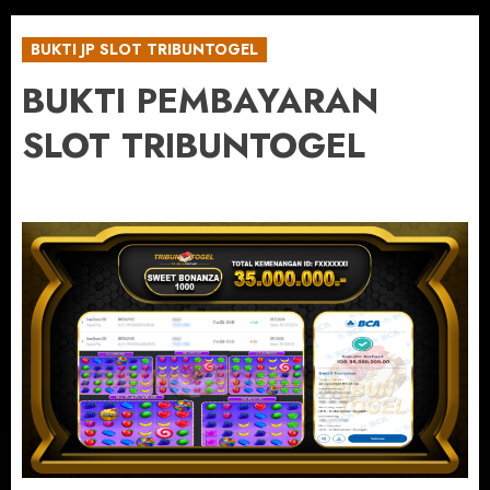
BUKTI JP SLOT TRIBUNTOGEL
BUKTI PEMBAYARAN
SLOT TRIBUNTOGEL