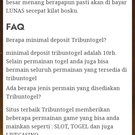
besar menang berapapun pasti akan di bayar
LUNAS secepat kilat bosku.
FAQ
Berapa minimal deposit Tribuntogel?
minimal deposit tribuntogel adalah 10rb.
Selain permainan togel anda juga bisa
bermain seluruh permainan yang tersedia di
tribuntogel
Ada berapa jenis permain yang disediakan
Tribuntogel?
Situs terbaik Tribuntogel memberikan
beberapa permainan game yang bisa anda
mainkan seperti : SLOT, TOGEL dan juga
LIVECASINO