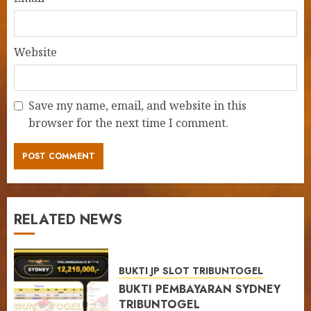
Website
Save my name, email, and website in this
browser for the next time I comment.
RELATED NEWS
BUKTI JP SLOT TRIBUNTOGEL
BUKTI PEMBAYARAN SYDNEY
TRIBUNTOGEL