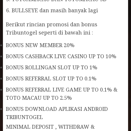
BULLSEYE dan masih banyak lagi
Berikut rincian promosi dan bonus
Tribuntogel seperti di bawah ini :
BONUS NEW MEMBER 20%
BONUS CASHBACK LIVE CASINO UP TO 10%
BONUS ROLLINGAN SLOT UP TO 1%
BONUS REFERRAL SLOT UP TO 0.1%
BONUS REFERRAL LIVE GAME UP TO 0.1% &
TOTO MACAU UP TO 2.5%
BONUS DOWNLOAD APLIKASI ANDROID
TRIBUNTOGEL
MINIMAL DEPOSIT , WITHDRAW &