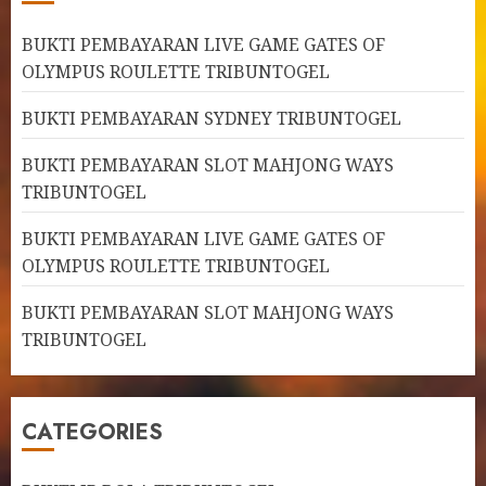
BUKTI PEMBAYARAN LIVE GAME GATES OF
OLYMPUS ROULETTE TRIBUNTOGEL
BUKTI PEMBAYARAN SYDNEY TRIBUNTOGEL
BUKTI PEMBAYARAN SLOT MAHJONG WAYS
TRIBUNTOGEL
BUKTI PEMBAYARAN LIVE GAME GATES OF
OLYMPUS ROULETTE TRIBUNTOGEL
BUKTI PEMBAYARAN SLOT MAHJONG WAYS
TRIBUNTOGEL
CATEGORIES