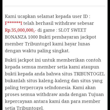
Kami ucapkan selamat kepada user ID :
F******I
telah berhasil withdraw sebesar
Rp.35,000,000,-
di game : SLOT SWEET
BONANZA 1000 Bukti pembayaran jackpot
member Tribuntogel kami bayar lunas
dengan waktu paling singkat.
Bukti jackpot ini untuk memberikan contoh
kepada semua member setia kami ataupun
bukti kepada anda bahwa situs TRIBUNTOGEL
bukanlah situs kaleng-kaleng dan situs yang
paling terpercaya seIndonesia. Kami akan
proses semua withdraw anda dengan Tujuan
kepercayaan antara kami dan para member
setia Tribuntogel.