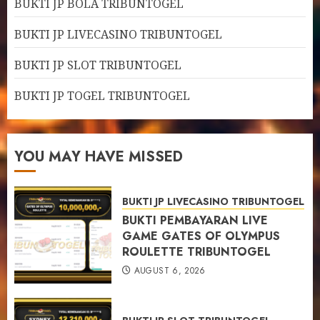
BUKTI JP BOLA TRIBUNTOGEL
BUKTI JP LIVECASINO TRIBUNTOGEL
BUKTI JP SLOT TRIBUNTOGEL
BUKTI JP TOGEL TRIBUNTOGEL
YOU MAY HAVE MISSED
BUKTI JP LIVECASINO TRIBUNTOGEL
BUKTI PEMBAYARAN LIVE
GAME GATES OF OLYMPUS
ROULETTE TRIBUNTOGEL
AUGUST 6, 2026