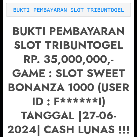
BUKTI PEMBAYARAN SLOT TRIBUNTOGEL
BUKTI PEMBAYARAN
SLOT TRIBUNTOGEL
RP. 35,000,000,-
GAME : SLOT SWEET
BONANZA 1000 (USER
ID : F******I)
TANGGAL |27-06-
2024| CASH LUNAS !!!