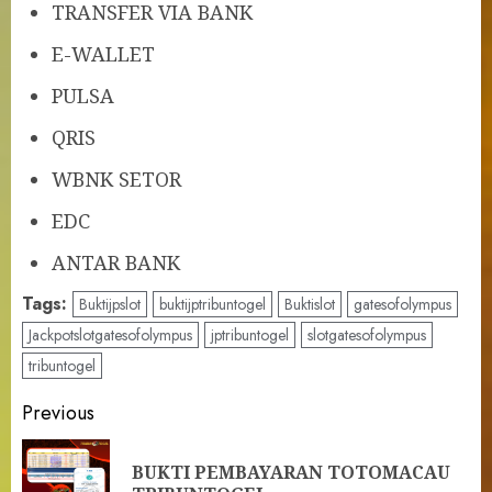
TRANSFER VIA BANK
E-WALLET
PULSA
QRIS
WBNK SETOR
EDC
ANTAR BANK
Tags:
Buktijpslot
buktijptribuntogel
Buktislot
gatesofolympus
Jackpotslotgatesofolympus
jptribuntogel
slotgatesofolympus
tribuntogel
Post
Previous
navigation
BUKTI PEMBAYARAN TOTOMACAU
Pr