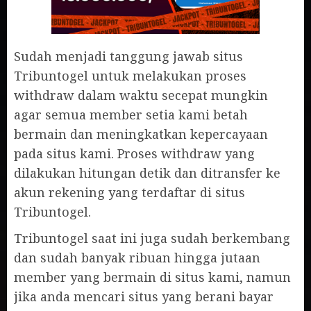
Sudah menjadi tanggung jawab situs
Tribuntogel untuk melakukan proses
withdraw dalam waktu secepat mungkin
agar semua member setia kami betah
bermain dan meningkatkan kepercayaan
pada situs kami. Proses withdraw yang
dilakukan hitungan detik dan ditransfer ke
akun rekening yang terdaftar di situs
Tribuntogel.
Tribuntogel saat ini juga sudah berkembang
dan sudah banyak ribuan hingga jutaan
member yang bermain di situs kami, namun
jika anda mencari situs yang berani bayar