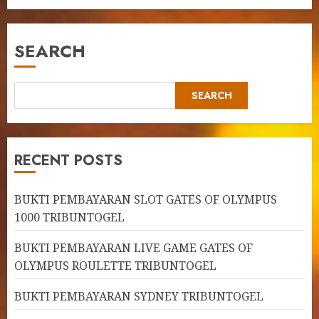
SEARCH
SEARCH
RECENT POSTS
BUKTI PEMBAYARAN SLOT GATES OF OLYMPUS
1000 TRIBUNTOGEL
BUKTI PEMBAYARAN LIVE GAME GATES OF
OLYMPUS ROULETTE TRIBUNTOGEL
BUKTI PEMBAYARAN SYDNEY TRIBUNTOGEL