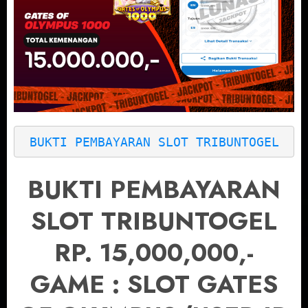
BUKTI PEMBAYARAN SLOT TRIBUNTOGEL
BUKTI PEMBAYARAN
SLOT TRIBUNTOGEL
RP. 15,000,000,-
GAME : SLOT GATES