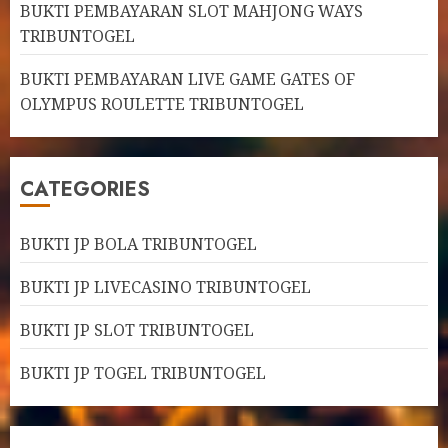
BUKTI PEMBAYARAN SLOT MAHJONG WAYS
TRIBUNTOGEL
BUKTI PEMBAYARAN LIVE GAME GATES OF
OLYMPUS ROULETTE TRIBUNTOGEL
CATEGORIES
BUKTI JP BOLA TRIBUNTOGEL
BUKTI JP LIVECASINO TRIBUNTOGEL
BUKTI JP SLOT TRIBUNTOGEL
BUKTI JP TOGEL TRIBUNTOGEL