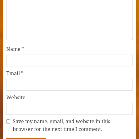
Name
*
Email
*
Website
Save my name, email, and website in this
browser for the next time I comment.