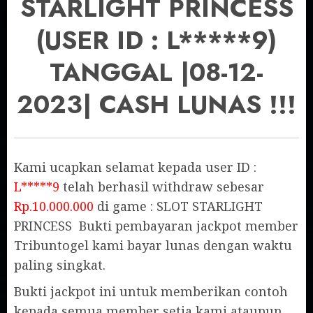
STARLIGHT PRINCESS
(USER ID : L*****9)
TANGGAL |08-12-
2023| CASH LUNAS !!!
Kami ucapkan selamat kepada user ID :
L*****9
telah berhasil withdraw sebesar
Rp.10.000.000
di game : SLOT STARLIGHT
PRINCESS Bukti pembayaran jackpot member
Tribuntogel kami bayar lunas dengan waktu
paling singkat.
Bukti jackpot ini untuk memberikan contoh
kepada semua member setia kami ataupun