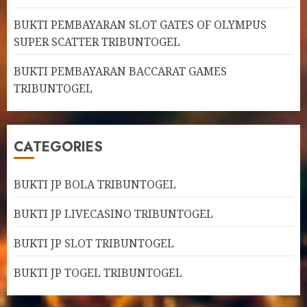
BUKTI PEMBAYARAN SLOT GATES OF OLYMPUS
SUPER SCATTER TRIBUNTOGEL
BUKTI PEMBAYARAN BACCARAT GAMES
TRIBUNTOGEL
CATEGORIES
BUKTI JP BOLA TRIBUNTOGEL
BUKTI JP LIVECASINO TRIBUNTOGEL
BUKTI JP SLOT TRIBUNTOGEL
BUKTI JP TOGEL TRIBUNTOGEL