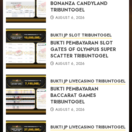
BONANZA CANDYLAND
TRIBUNTOGEL
AUGUST 6, 2026
BUKTI JP SLOT TRIBUNTOGEL
BUKTI PEMBAYARAN SLOT
GATES OF OLYMPUS SUPER
SCATTER TRIBUNTOGEL
AUGUST 6, 2026
BUKTI JP LIVECASINO TRIBUNTOGEL
BUKTI PEMBAYARAN
BACCARAT GAMES
TRIBUNTOGEL
AUGUST 6, 2026
BUKTI JP LIVECASINO TRIBUNTOGEL