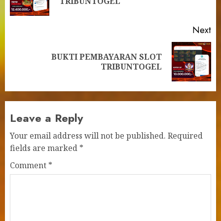
TRIBUNTOGEL
po
Next
BUKTI PEMBAYARAN SLOT
Next
TRIBUNTOGEL
post:
Leave a Reply
Your email address will not be published.
Required
fields are marked
*
Comment
*