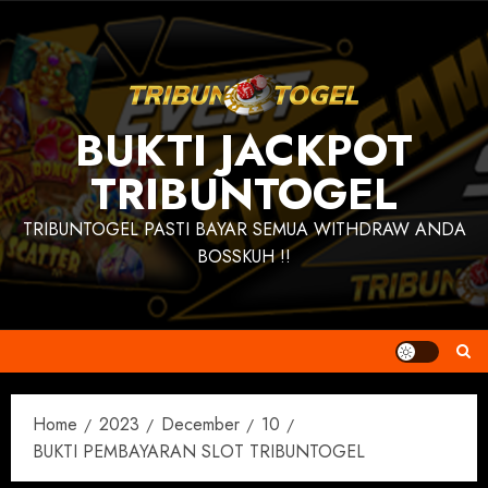
Skip
to
content
BUKTI JACKPOT
TRIBUNTOGEL
TRIBUNTOGEL PASTI BAYAR SEMUA WITHDRAW ANDA
BOSSKUH !!
Home
2023
December
10
BUKTI PEMBAYARAN SLOT TRIBUNTOGEL