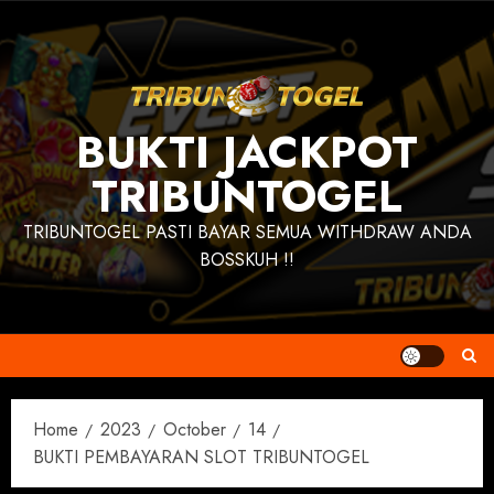
Skip
to
content
BUKTI JACKPOT
TRIBUNTOGEL
TRIBUNTOGEL PASTI BAYAR SEMUA WITHDRAW ANDA
BOSSKUH !!
Home
2023
October
14
BUKTI PEMBAYARAN SLOT TRIBUNTOGEL