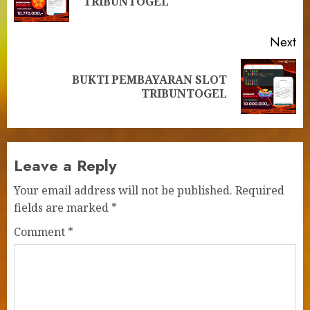
TRIBUNTOGEL
po
Next
BUKTI PEMBAYARAN SLOT
Next
TRIBUNTOGEL
post:
Leave a Reply
Your email address will not be published.
Required
fields are marked
*
Comment
*