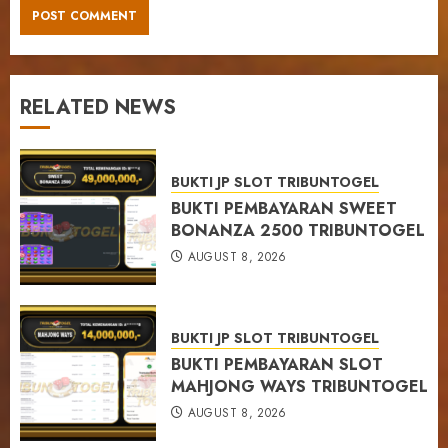
RELATED NEWS
BUKTI JP SLOT TRIBUNTOGEL
BUKTI PEMBAYARAN SWEET
BONANZA 2500 TRIBUNTOGEL
AUGUST 8, 2026
BUKTI JP SLOT TRIBUNTOGEL
BUKTI PEMBAYARAN SLOT
MAHJONG WAYS TRIBUNTOGEL
AUGUST 8, 2026