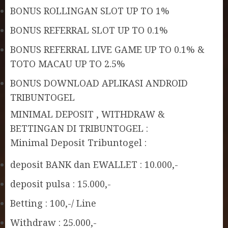
BONUS ROLLINGAN SLOT UP TO 1%
BONUS REFERRAL SLOT UP TO 0.1%
BONUS REFERRAL LIVE GAME UP TO 0.1% &
TOTO MACAU UP TO 2.5%
BONUS DOWNLOAD APLIKASI ANDROID
TRIBUNTOGEL
MINIMAL DEPOSIT , WITHDRAW &
BETTINGAN DI TRIBUNTOGEL :
Minimal Deposit Tribuntogel :
deposit BANK dan EWALLET : 10.000,-
deposit pulsa : 15.000,-
Betting : 100,-/ Line
Withdraw : 25.000,-