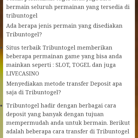
bermain seluruh permainan yang tersedia di
tribuntogel
Ada berapa jenis permain yang disediakan
Tribuntogel?
Situs terbaik Tribuntogel memberikan
beberapa permainan game yang bisa anda
mainkan seperti : SLOT, TOGEL dan juga
LIVECASINO
Menyediakan metode transfer Deposit apa
saja di Tribuntogel?
Tribuntogel hadir dengan berbagai cara
deposit yang banyak dengan tujuan
mempermudah anda untuk bermain. Berikut
adalah beberapa cara transfer di Tribuntogel