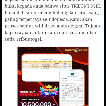
bukti kepada anda bahwa situs TRIBUNTOGEL
bukanlah situs kaleng-kaleng dan situs yang
paling terpercaya seIndonesia. Kami akan
proses semua withdraw anda dengan Tujuan
kepercayaan antara kami dan para member
setia Tribuntogel.