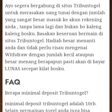
Ayo segera bergabung di situs Tribuntogel
untuk merasakan uang tunai dengan jumlah
yang sangat besar masuk ke akun rekening
anda , tanpa lama lagi dan bukan bo kaleng
kaleng bosku. Rasakan keseruan bermain di
situs Tribuntogel. Hadiah besar menanti
anda dan tidak perlu risau mengenai
Withdraw dengan jumlah kecil ataupun
besar menang berapapun pasti akan di bayar
LUNAS secepat kilat bosku.
FAQ
Berapa minimal deposit Tribuntogel?
minimal deposit tribuntogel adalah 10rb.
Selain permainan togel anda juga bisa