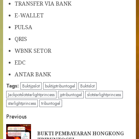
TRANSFER VIA BANK
E-WALLET
PULSA
QRIS
WBNK SETOR
EDC
ANTAR BANK
Tags:
Buktijpslot
buktijptribuntogel
Buktislot
Jackpotslotstarlightprincess
jptribuntogel
slotstarlightprincess
starlightprincess
tribuntogel
Post
Previous
navigation
BUKTI PEMBAYARAN HONGKONG
Pr