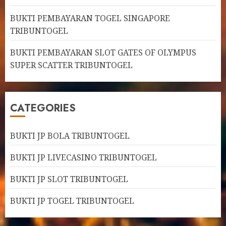
BUKTI PEMBAYARAN TOGEL SINGAPORE
TRIBUNTOGEL
BUKTI PEMBAYARAN SLOT GATES OF OLYMPUS
SUPER SCATTER TRIBUNTOGEL
CATEGORIES
BUKTI JP BOLA TRIBUNTOGEL
BUKTI JP LIVECASINO TRIBUNTOGEL
BUKTI JP SLOT TRIBUNTOGEL
BUKTI JP TOGEL TRIBUNTOGEL