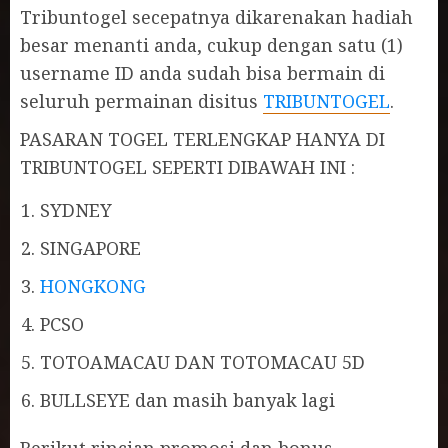
Tribuntogel secepatnya dikarenakan hadiah
besar menanti anda, cukup dengan satu (1)
username ID anda sudah bisa bermain di
seluruh permainan disitus
TRIBUNTOGEL
.
PASARAN TOGEL TERLENGKAP HANYA DI
TRIBUNTOGEL SEPERTI DIBAWAH INI :
SYDNEY
SINGAPORE
HONGKONG
PCSO
TOTOAMACAU DAN TOTOMACAU 5D
BULLSEYE dan masih banyak lagi