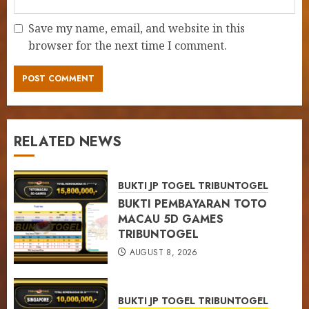
Save my name, email, and website in this
browser for the next time I comment.
RELATED NEWS
BUKTI JP TOGEL TRIBUNTOGEL
BUKTI PEMBAYARAN TOTO
MACAU 5D GAMES
TRIBUNTOGEL
AUGUST 8, 2026
BUKTI JP TOGEL TRIBUNTOGEL