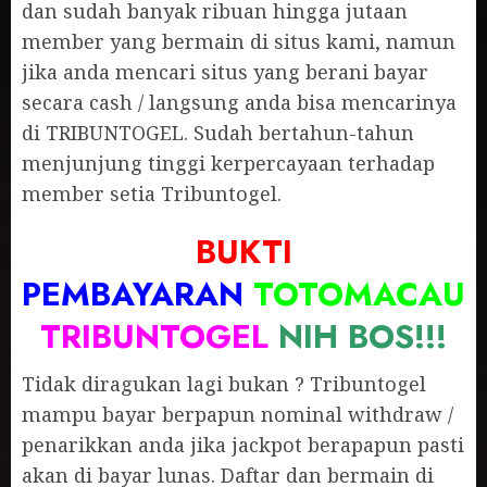
dan sudah banyak ribuan hingga jutaan
member yang bermain di situs kami, namun
jika anda mencari situs yang berani bayar
secara cash / langsung anda bisa mencarinya
di TRIBUNTOGEL. Sudah bertahun-tahun
menjunjung tinggi kerpercayaan terhadap
member setia Tribuntogel.
BUKTI
PEMBAYARAN
TOTOMACAU
TRIBUNTOGEL
NIH BOS!!!
Tidak diragukan lagi bukan ? Tribuntogel
mampu bayar berpapun nominal withdraw /
penarikkan anda jika jackpot berapapun pasti
akan di bayar lunas. Daftar dan bermain di