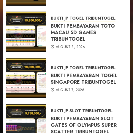
BUKTI JP TOGEL TRIBUNTOGEL
BUKTI PEMBAYARAN TOTO
MACAU 5D GAMES
TRIBUNTOGEL
AUGUST 8, 2026
BUKTI JP TOGEL TRIBUNTOGEL
BUKTI PEMBAYARAN TOGEL
SINGAPORE TRIBUNTOGEL
AUGUST 7, 2026
BUKTI JP SLOT TRIBUNTOGEL
BUKTI PEMBAYARAN SLOT
GATES OF OLYMPUS SUPER
SCATTER TRIBUNTOGEL