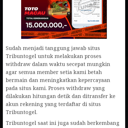
Sudah menjadi tanggung jawab situs
Tribuntogel untuk melakukan proses
withdraw dalam waktu secepat mungkin
agar semua member setia kami betah
bermain dan meningkatkan kepercayaan
pada situs kami. Proses withdraw yang
dilakukan hitungan detik dan ditransfer ke
akun rekening yang terdaftar di situs
Tribuntogel.
Tribuntogel saat ini juga sudah berkembang