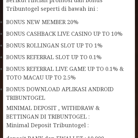
Berikut rincian promosi dan bonus
Tribuntogel seperti di bawah ini :
BONUS NEW MEMBER 20%
BONUS CASHBACK LIVE CASINO UP TO 10%
BONUS ROLLINGAN SLOT UP TO 1%
BONUS REFERRAL SLOT UP TO 0.1%
BONUS REFERRAL LIVE GAME UP TO 0.1% &
TOTO MACAU UP TO 2.5%
BONUS DOWNLOAD APLIKASI ANDROID
TRIBUNTOGEL
MINIMAL DEPOSIT , WITHDRAW &
BETTINGAN DI TRIBUNTOGEL :
Minimal Deposit Tribuntogel :