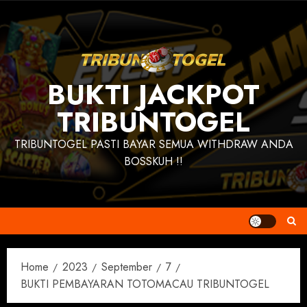
Skip
to
content
BUKTI JACKPOT
TRIBUNTOGEL
TRIBUNTOGEL PASTI BAYAR SEMUA WITHDRAW ANDA
BOSSKUH !!
Home
2023
September
7
BUKTI PEMBAYARAN TOTOMACAU TRIBUNTOGEL