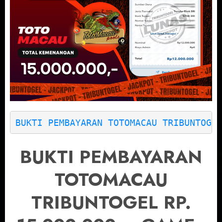
BUKTI PEMBAYARAN TOTOMACAU TRIBUNTOGE
BUKTI PEMBAYARAN
TOTOMACAU
TRIBUNTOGEL RP.