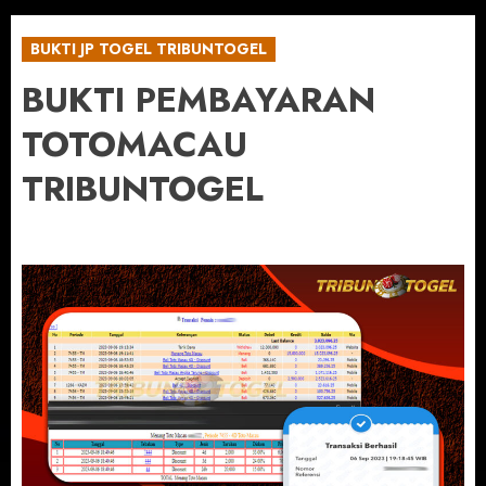
BUKTI JP TOGEL TRIBUNTOGEL
BUKTI PEMBAYARAN
TOTOMACAU
TRIBUNTOGEL