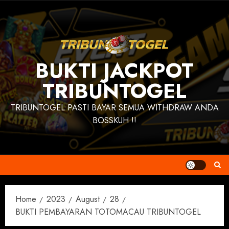
Skip
to
content
BUKTI JACKPOT
TRIBUNTOGEL
TRIBUNTOGEL PASTI BAYAR SEMUA WITHDRAW ANDA
BOSSKUH !!
Home
2023
August
28
BUKTI PEMBAYARAN TOTOMACAU TRIBUNTOGEL