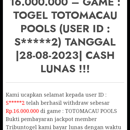
16.000.000 – GAME :
TOGEL TOTOMACAU
POOLS (USER ID :
S*****2) TANGGAL
|28-08-2023| CASH
LUNAS !!!
Kami ucapkan selamat kepada user ID :
S*****2
telah berhasil withdraw sebesar
Rp.16.000.000
di game : TOTOMACAU POOLS
Bukti pembayaran jackpot member
Tribuntogel kami bayar lunas dengan waktu