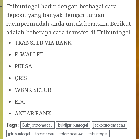
Tribuntogel hadir dengan berbagai cara
deposit yang banyak dengan tujuan
mempermudah anda untuk bermain. Berikut
adalah beberapa cara transfer di Tribuntogel
TRANSFER VIA BANK
E-WALLET
PULSA
QRIS
WBNK SETOR
EDC
ANTAR BANK
Tags:
Buktijptotomacau
buktijptribuntogel
Jackpottotomacau
jptribuntogel
totomacau
totomacau4d
tribuntogel