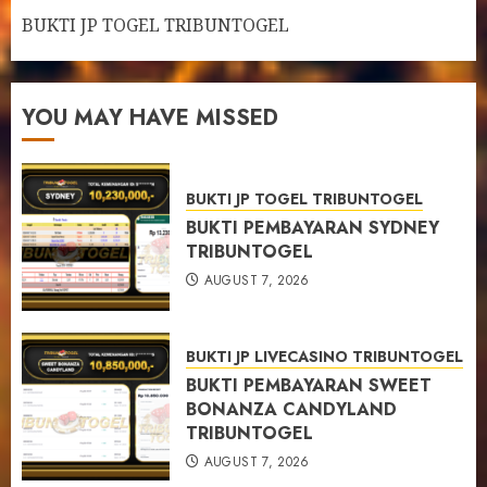
BUKTI JP TOGEL TRIBUNTOGEL
YOU MAY HAVE MISSED
BUKTI JP TOGEL TRIBUNTOGEL
BUKTI PEMBAYARAN SYDNEY
TRIBUNTOGEL
AUGUST 7, 2026
BUKTI JP LIVECASINO TRIBUNTOGEL
BUKTI PEMBAYARAN SWEET
BONANZA CANDYLAND
TRIBUNTOGEL
AUGUST 7, 2026