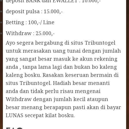
deposit BANK dan EWALLET : 10.000,-
deposit pulsa : 15.000,-
Betting : 100,-/ Line
Withdraw : 25.000,-
Ayo segera bergabung di situs Tribuntogel
untuk merasakan uang tunai dengan jumlah
yang sangat besar masuk ke akun rekening
anda , tanpa lama lagi dan bukan bo kaleng
kaleng bosku. Rasakan keseruan bermain di
situs Tribuntogel. Hadiah besar menanti
anda dan tidak perlu risau mengenai
Withdraw dengan jumlah kecil ataupun
besar menang berapapun pasti akan di bayar
LUNAS secepat kilat bosku.