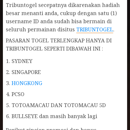
Tribuntogel secepatnya dikarenakan hadiah
besar menanti anda, cukup dengan satu (1)
username ID anda sudah bisa bermain di
seluruh permainan disitus
TRIBUNTOGEL
.
PASARAN TOGEL TERLENGKAP HANYA DI
TRIBUNTOGEL SEPERTI DIBAWAH INI :
SYDNEY
SINGAPORE
HONGKONG
PCSO
TOTOAMACAU DAN TOTOMACAU 5D
BULLSEYE dan masih banyak lagi