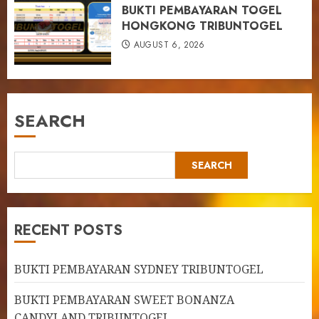
BUKTI PEMBAYARAN TOGEL
HONGKONG TRIBUNTOGEL
AUGUST 6, 2026
SEARCH
SEARCH
RECENT POSTS
BUKTI PEMBAYARAN SYDNEY TRIBUNTOGEL
BUKTI PEMBAYARAN SWEET BONANZA
CANDYLAND TRIBUNTOGEL