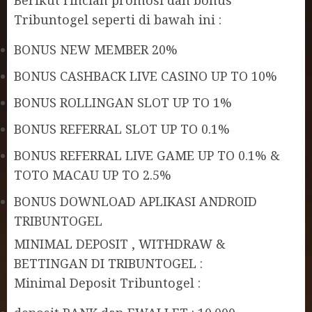
Berikut rincian promosi dan bonus
Tribuntogel seperti di bawah ini :
BONUS NEW MEMBER 20%
BONUS CASHBACK LIVE CASINO UP TO 10%
BONUS ROLLINGAN SLOT UP TO 1%
BONUS REFERRAL SLOT UP TO 0.1%
BONUS REFERRAL LIVE GAME UP TO 0.1% &
TOTO MACAU UP TO 2.5%
BONUS DOWNLOAD APLIKASI ANDROID
TRIBUNTOGEL
MINIMAL DEPOSIT , WITHDRAW &
BETTINGAN DI TRIBUNTOGEL :
Minimal Deposit Tribuntogel :